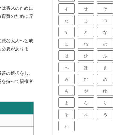
いは将来のために
す
せ
そ
教育費のために貯
た
ち
つ
て
と
な
立派な大人へと成
に
ね
の
る必要がありま
は
ひ
ふ
へ
ほ
ま
最善の選択をし、
み
む
め
感を持って親権者
も
や
ゆ
よ
ら
り
る
れ
ろ
わ