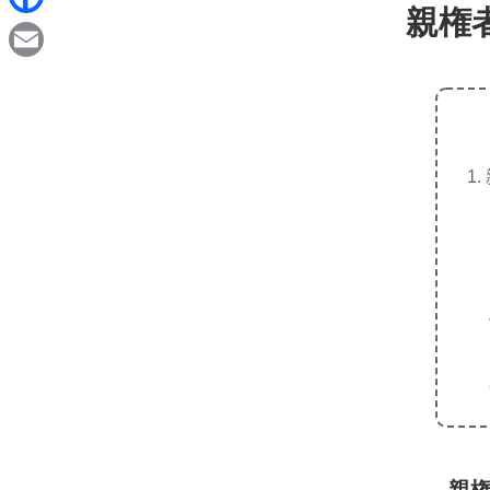
d
親権
i
F
i
n
a
t
E
e
c
m
e
a
b
i
o
l
o
k