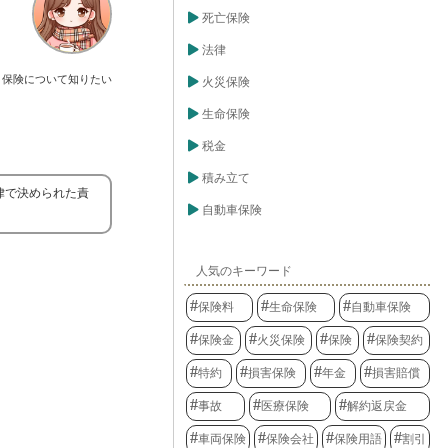
死亡保険
法律
保険について知りたい
火災保険
生命保険
税金
積み立て
律で決められた責
自動車保険
人気のキーワード
保険料
生命保険
自動車保険
保険金
火災保険
保険
保険契約
特約
損害保険
年金
損害賠償
事故
医療保険
解約返戻金
車両保険
保険会社
保険用語
割引