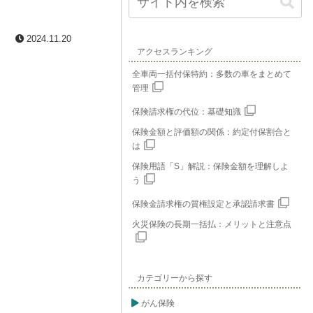
2024.11.20
アクセスランキング
全車両一括付保特約：多数の車をまとめて
管理
保険請求権の代位：基礎知識
保険金額と評価額の関係：約定付保割合と
は
保険用語「S」解説：保険金額を理解しよ
う
保険金請求権の質権設定と承認請求書
火災保険の長期一括払：メリットと注意点
カテゴリーから探す
がん保険