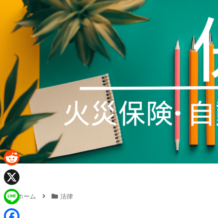
R
e
X
ホーム
法律
d
L