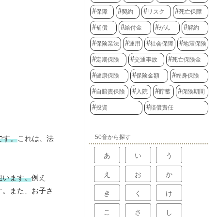
保障
契約
リスク
死亡保障
補償
給付金
がん
解約
保険業法
運用
社会保障
地震保険
定期保険
交通事故
死亡保険金
健康保険
保険金額
終身保険
自賠責保険
入院
貯蓄
保険期間
投資
賠償責任
50音から探す
です。
これは、法
あ
い
う
え
お
か
担います。
例え
す。また、お子さ
き
く
け
こ
さ
し