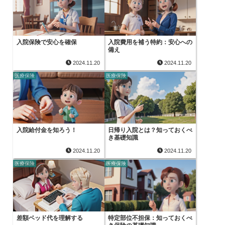
入院保険で安心を確保
入院費用を補う特約：安心への
備え
2024.11.20
2024.11.20
医療保険
医療保険
入院給付金を知ろう！
日帰り入院とは？知っておくべ
き基礎知識
2024.11.20
2024.11.20
医療保険
医療保険
差額ベッド代を理解する
特定部位不担保：知っておくべ