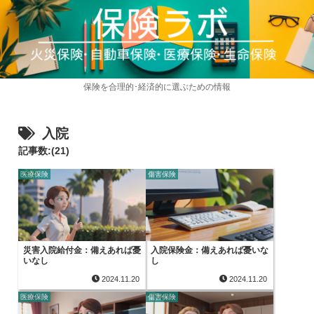
保険を合理的･経済的に選ぶための情報
入院
記事数:(21)
医療保険
傷害保険
災害入院給付金：備えあれば憂
入院保険金：備えあれば憂いな
いなし
し
2024.11.20
2024.11.20
医療保険
傷害保険