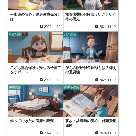
一生涯の安心：終身医療保険と
救援者費用保険金：いざという
は
時の備え
2024.11.19
2024.11.19
学資保険
がん保険
こども総合保険：安心の子育て
がん入院給付金日額とは？備え
をサポート
の重要性
2024.11.19
2024.11.19
医療保険
自動車保険
知っておきたい病床の種類
事故・故障時の安心、付随費用
保険
2024.11.19
2024.11.19