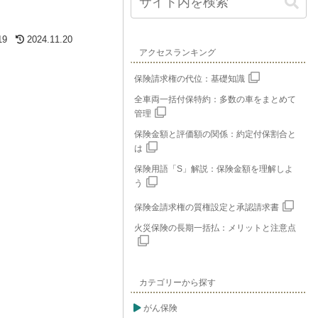
19
2024.11.20
アクセスランキング
保険請求権の代位：基礎知識
全車両一括付保特約：多数の車をまとめて
管理
保険金額と評価額の関係：約定付保割合と
は
保険用語「S」解説：保険金額を理解しよ
う
保険金請求権の質権設定と承認請求書
火災保険の長期一括払：メリットと注意点
カテゴリーから探す
がん保険