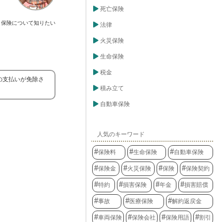
死亡保険
保険について知りたい
法律
火災保険
生命保険
税金
の支払いが免除さ
積み立て
自動車保険
人気のキーワード
保険料
生命保険
自動車保険
保険金
火災保険
保険
保険契約
特約
損害保険
年金
損害賠償
事故
医療保険
解約返戻金
車両保険
保険会社
保険用語
割引