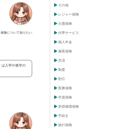
その他
レジャー保険
介護保険
保険について知りたい
付帯サービス
個人年金
傷害保険
共済
」は入学や進学の
制度
割引
医療保険
学資保険
所得補償保険
手続き
旅行保険