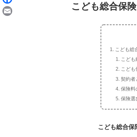
d
こども総合保険
i
F
i
n
a
t
E
e
c
m
e
a
b
こども総
i
o
こども
l
o
こども
k
契約者
保険料
保険選
こども総合保