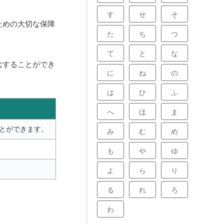
す
せ
そ
ための大切な保障
た
ち
つ
て
と
な
念することができ
に
ね
の
は
ひ
ふ
へ
ほ
ま
とができます。
み
む
め
も
や
ゆ
よ
ら
り
る
れ
ろ
わ