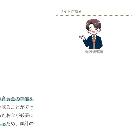
サイト作成者
保険研究家
教育資金の準備を
け取ることができ
ったお金が必要に
きる
ため、家計の