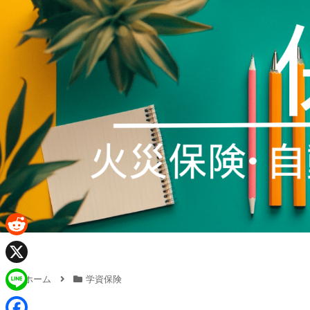
R
e
X
ホーム
学資保険
d
L