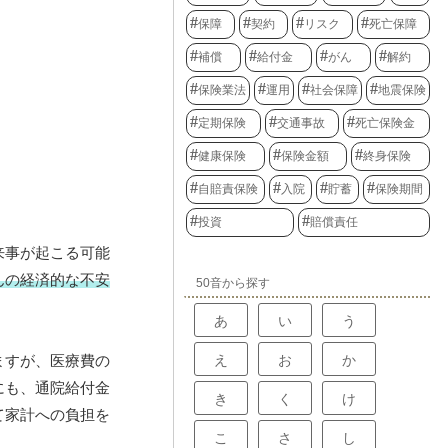
保障
契約
リスク
死亡保障
補償
給付金
がん
解約
保険業法
運用
社会保障
地震保険
定期保険
交通事故
死亡保険金
健康保険
保険金額
終身保険
自賠責保険
入院
貯蓄
保険期間
投資
賠償責任
来事が起こる可能
んの経済的な不安
50音から探す
あ
い
う
え
お
か
ますが、医療費の
にも、通院給付金
き
く
け
て家計への負担を
こ
さ
し