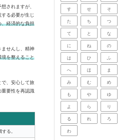
予想されますが、
す
せ
そ
航する必要が生じ
た
ち
つ
め、経済的な負担
て
と
な
に
ね
の
きませんし、精神
環境を整えること
は
ひ
ふ
へ
ほ
ま
み
む
め
とで、安心して旅
の重要性を再認識
も
や
ゆ
よ
ら
り
る
れ
ろ
わ
償する。