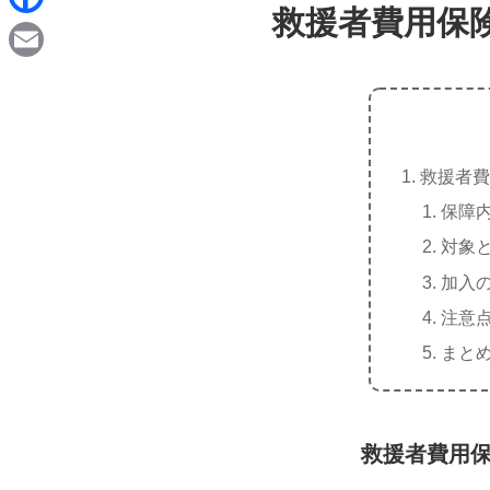
d
救援者費用保
i
F
i
n
a
t
E
e
c
m
e
a
b
救援者費
i
o
保障
l
o
対象
k
加入
注意
まと
救援者費用