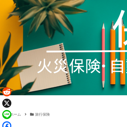
R
e
X
ホーム
旅行保険
d
L