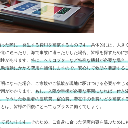
陥った際に、発生する費用を補償するものです。
具体的には、大き
で道に迷ったり、海で事故に遭ったりした場合、皆様を探すために
能性があります。
特に、ヘリコプターなど特殊な機材が必要な場合
救助活動にかかる費用を補償しますので、安心して救助を要請する
不明になった場合、ご家族やご親族が現地に駆けつける必要が生じ
費用がかかります。
もし、入院や手術が必要な事態になれば、付き
は、そうした救援者の渡航費、宿泊費、滞在中の食費などを補償す
ことは、皆様の回復にとってもプラスに働くでしょう。
って異なります。
そのため、ご自身に合った保障内容を選ぶために