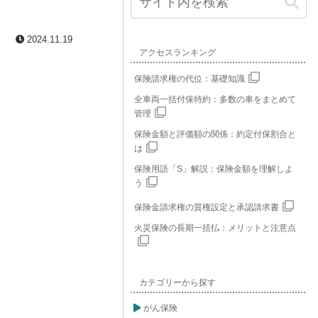
2024.11.19
アクセスランキング
保険請求権の代位：基礎知識
全車両一括付保特約：多数の車をまとめて
管理
保険金額と評価額の関係：約定付保割合と
は
保険用語「S」解説：保険金額を理解しよ
う
保険金請求権の質権設定と承認請求書
火災保険の長期一括払：メリットと注意点
カテゴリーから探す
がん保険