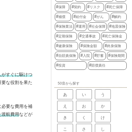
保障
契約
リスク
死亡保障
補償
給付金
がん
解約
保険業法
運用
社会保障
地震保険
定期保険
交通事故
死亡保険金
健康保険
保険金額
終身保険
自賠責保険
入院
貯蓄
保険期間
投資
賠償責任
人がすぐに駆けつ
重要な役割を果た
50音から探す
あ
い
う
え
お
か
に必要な費用を補
た渡航費用
などが
き
く
け
こ
さ
し