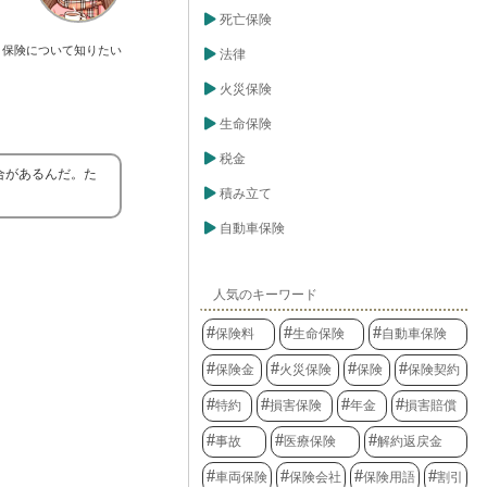
死亡保険
保険について知りたい
法律
火災保険
生命保険
税金
合があるんだ。た
積み立て
自動車保険
人気のキーワード
保険料
生命保険
自動車保険
保険金
火災保険
保険
保険契約
特約
損害保険
年金
損害賠償
事故
医療保険
解約返戻金
車両保険
保険会社
保険用語
割引