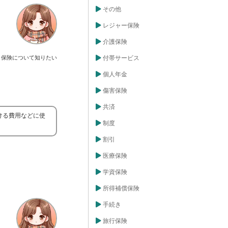
その他
レジャー保険
介護保険
保険について知りたい
付帯サービス
個人年金
傷害保険
共済
ける費用などに使
制度
割引
医療保険
学資保険
所得補償保険
手続き
旅行保険