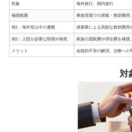
対象
海外旅行、国内旅行
補償範囲
事故現場での捜索・救助費用
例1：海外登山中の遭難
捜索隊による高額な救助費用
例2：入院が必要な怪我や病気
家族の渡航費や滞在費を補償
メリット
金銭的不安の解消、治療への
対