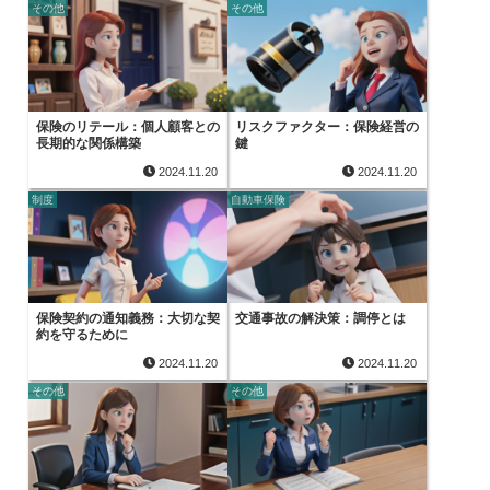
その他
その他
保険のリテール：個人顧客との
リスクファクター：保険経営の
長期的な関係構築
鍵
2024.11.20
2024.11.20
制度
自動車保険
保険契約の通知義務：大切な契
交通事故の解決策：調停とは
約を守るために
2024.11.20
2024.11.20
その他
その他