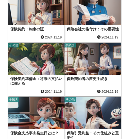
保険契約：約束の証
保険会社の格付け：その重要性
2024.11.19
2024.11.19
その他
手続き
保険契約準備金：将来の支払い
保険契約者の変更手続き
に備える
2024.11.19
2024.11.19
手続き
その他
保険金支払事由発生日とは？
保険引受利益：その仕組みと重
要性