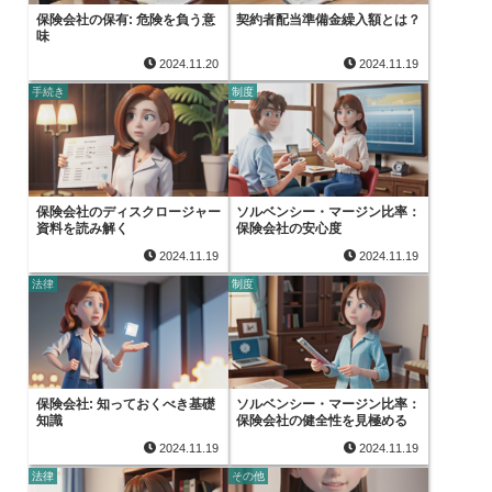
保険会社の保有: 危険を負う意
契約者配当準備金繰入額とは？
味
2024.11.20
2024.11.19
手続き
制度
保険会社のディスクロージャー
ソルベンシー・マージン比率：
資料を読み解く
保険会社の安心度
2024.11.19
2024.11.19
法律
制度
保険会社: 知っておくべき基礎
ソルベンシー・マージン比率：
知識
保険会社の健全性を見極める
2024.11.19
2024.11.19
法律
その他