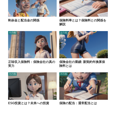
剰余金と配当金の関係
保険料率とは？保険料との関係を
解説
その他
その他
正味収入保険料：保険会社の真の
保険会社の業績: 新契約年換算保
実力
険料とは
その他
その他
ESG投資とは？未来への投資
保険の配当：通常配当とは