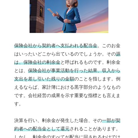
保険会社から契約者へ支払われる配当金
。このお金
はいったいどこから出ているのでしょうか。その
源
は、保険会社の剰余金
と呼ばれるものです。剰余金
とは、
保険会社が事業活動を行った結果、収入から
支出を差し引いた残りの金額
のことを指します。例
えるならば、家計簿における黒字部分のようなもの
です。会社経営の成果を示す重要な指標とも言えま
す。
決算を行い、剰余金が発生した場合、その
一部が契
約者への配当金として還元
されることがあります。
しかし、剰余金のすべてが配当に回されるわけでは