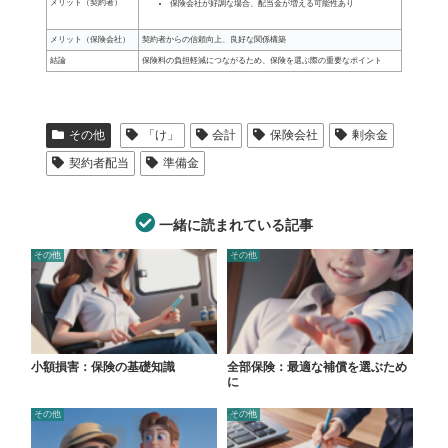
メリット（契約者）
保険会社が好調な場合、配当金が増える可能性あり
メリット（保険会社）
契約者からの信頼向上、良好な関係構築
結論
保険料の負担軽減につながるため、保険を選ぶ際の重要なポイント
その他
「け」
会計
保険会社
剰余金
契約者配当
準備金
一緒に読まれている記事
その他
その他
小額損害：保険の基礎知識
全部保険：最適な補償を選ぶため
に
その他
その他