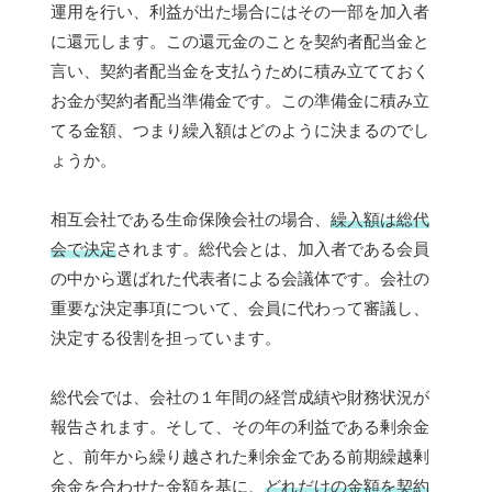
運用を行い、利益が出た場合にはその一部を加入者
に還元します。この還元金のことを契約者配当金と
言い、契約者配当金を支払うために積み立てておく
お金が契約者配当準備金です。この準備金に積み立
てる金額、つまり繰入額はどのように決まるのでし
ょうか。
相互会社である生命保険会社の場合、
繰入額は総代
会で決定
されます。総代会とは、加入者である会員
の中から選ばれた代表者による会議体です。会社の
重要な決定事項について、会員に代わって審議し、
決定する役割を担っています。
総代会では、会社の１年間の経営成績や財務状況が
報告されます。そして、その年の利益である剰余金
と、前年から繰り越された剰余金である前期繰越剰
余金を合わせた金額を基に、
どれだけの金額を契約