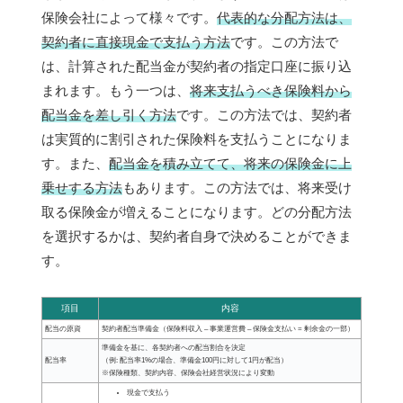
保険会社によって様々です。
代表的な分配方法は、
契約者に直接現金で支払う方法
です。この方法で
は、計算された配当金が契約者の指定口座に振り込
まれます。もう一つは、
将来支払うべき保険料から
配当金を差し引く方法
です。この方法では、契約者
は実質的に割引された保険料を支払うことになりま
す。また、
配当金を積み立てて、将来の保険金に上
乗せする方法
もあります。この方法では、将来受け
取る保険金が増えることになります。どの分配方法
を選択するかは、契約者自身で決めることができま
す。
項目
内容
配当の原資
契約者配当準備金（保険料収入 – 事業運営費 – 保険金支払い = 剰余金の一部）
準備金を基に、各契約者への配当割合を決定
配当率
（例: 配当率1%の場合、準備金100円に対して1円が配当）
※保険種類、契約内容、保険会社経営状況により変動
現金で支払う