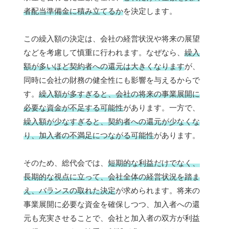
者配当準備金に積み立てるか
を決定します。
この繰入額の決定は、会社の経営状況や将来の展望
などを考慮して慎重に行われます。なぜなら、
繰入
額が多いほど契約者への還元は大きくなります
が、
同時に会社の財務の健全性にも影響を与えるからで
す。
繰入額が多すぎると、会社の将来の事業展開に
必要な資金が不足する可能性
があります。一方で、
繰入額が少なすぎると、契約者への還元が少なくな
り、加入者の不満足につながる可能性
があります。
そのため、総代会では、
短期的な利益だけでなく、
長期的な視点に立って、会社全体の経営状況を踏ま
え、バランスの取れた決定
が求められます。将来の
事業展開に必要な資金を確保しつつ、加入者への還
元も充実させることで、会社と加入者の双方が利益