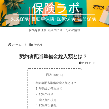
保険を合理的･経済的に選ぶための情報
ホーム
その他
契約者配当準備金繰入額とは？
2024.11.19
目次
契約者配当準備金繰入額とは？
準備金の積み立て
配当の原資
繰入額の決定
配当率と分配