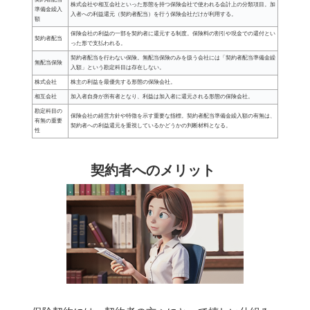
株式会社や相互会社といった形態を持つ保険会社で使われる会計上の分類項目。加
準備金繰入
入者への利益還元（契約者配当）を行う保険会社だけが利用する。
額
保険会社の利益の一部を契約者に還元する制度。保険料の割引や現金での還付とい
契約者配当
った形で支払われる。
契約者配当を行わない保険。無配当保険のみを扱う会社には「契約者配当準備金繰
無配当保険
入額」という勘定科目は存在しない。
株式会社
株主の利益を最優先する形態の保険会社。
相互会社
加入者自身が所有者となり、利益は加入者に還元される形態の保険会社。
勘定科目の
保険会社の経営方針や特徴を示す重要な指標。契約者配当準備金繰入額の有無は、
有無の重要
契約者への利益還元を重視しているかどうかの判断材料となる。
性
契約者へのメリット