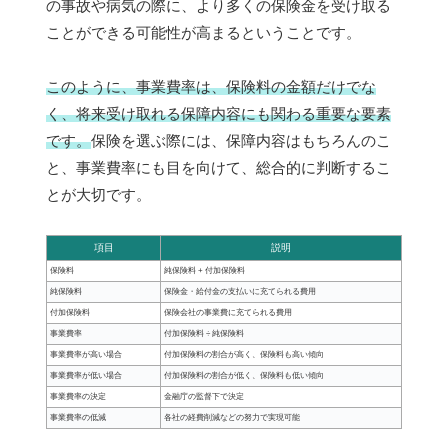
の事故や病気の際に、より多くの保険金を受け取る
ことができる可能性が高まるということです。
このように、事業費率は、保険料の金額だけでな
く、将来受け取れる保障内容にも関わる重要な要素
です。
保険を選ぶ際には、保障内容はもちろんのこ
と、事業費率にも目を向けて、総合的に判断するこ
とが大切です。
項目
説明
保険料
純保険料 + 付加保険料
純保険料
保険金・給付金の支払いに充てられる費用
付加保険料
保険会社の事業費に充てられる費用
事業費率
付加保険料 ÷ 純保険料
事業費率が高い場合
付加保険料の割合が高く、保険料も高い傾向
事業費率が低い場合
付加保険料の割合が低く、保険料も低い傾向
事業費率の決定
金融庁の監督下で決定
事業費率の低減
各社の経費削減などの努力で実現可能