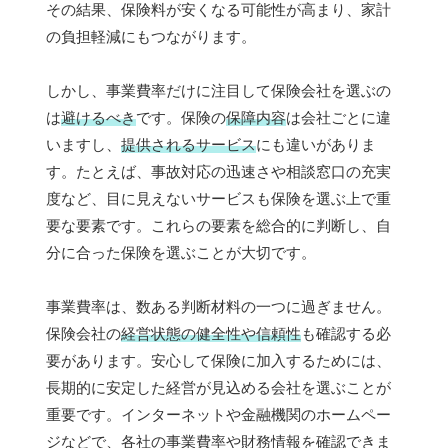
その結果、保険料が安くなる可能性が高まり、家計
の負担軽減にもつながります。
しかし、事業費率だけに注目して保険会社を選ぶの
は
避けるべき
です。保険の
保障内容
は会社ごとに違
いますし、
提供されるサービス
にも違いがありま
す。たとえば、事故対応の迅速さや相談窓口の充実
度など、目に見えないサービスも保険を選ぶ上で重
要な要素です。これらの要素を総合的に判断し、自
分に合った保険を選ぶことが大切です。
事業費率は、数ある判断材料の一つに過ぎません。
保険会社の
経営状態の健全性や信頼性
も確認する必
要があります。安心して保険に加入するためには、
長期的に安定した経営が見込める会社を選ぶことが
重要です。インターネットや金融機関のホームペー
ジなどで、各社の事業費率や財務情報を確認できま