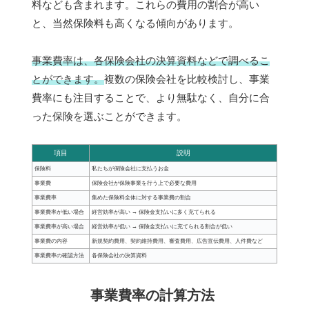
料なども含まれます。これらの費用の割合が高い
と、当然保険料も高くなる傾向があります。
事業費率は、各保険会社の決算資料などで調べるこ
とができます。
複数の保険会社を比較検討し、事業
費率にも注目することで、より無駄なく、自分に合
った保険を選ぶことができます。
項目
説明
保険料
私たちが保険会社に支払うお金
事業費
保険会社が保険事業を行う上で必要な費用
事業費率
集めた保険料全体に対する事業費の割合
事業費率が低い場合
経営効率が高い → 保険金支払いに多く充てられる
事業費率が高い場合
経営効率が低い → 保険金支払いに充てられる割合が低い
事業費の内容
新規契約費用、契約維持費用、審査費用、広告宣伝費用、人件費など
事業費率の確認方法
各保険会社の決算資料
事業費率の計算方法