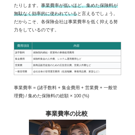
たりします。
事業費率が低いほど、集めた保険料が
無駄なく効率的に使われている
と言えるでしょう。
だからこそ、各保険会社は事業費率を低く抑える努
力をしているのです。
費用項目
内容
諸手数料
保険契約締結・変更時の事務処理費用
集金費用
保険料集金の人件費、システム運用費用など
営業費
新商品販売促進のための広告宣伝費、営業人件費など
一般管理費
会社全体の管理運営費用（役員報酬、事務用品費、家賃など）
事業費率 = (諸手数料 + 集金費用 + 営業費 + 一般管
理費) / 集めた保険料の総額 × 100 (%)
事業費率の比較