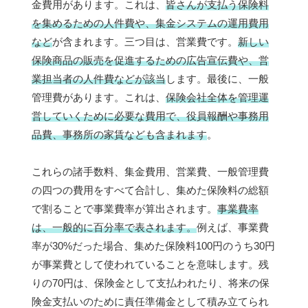
金費用があります。これは、
皆さんが支払う保険料
を集めるための人件費や、集金システムの運用費用
など
が含まれます。三つ目は、営業費です。
新しい
保険商品の販売を促進するための広告宣伝費や、営
業担当者の人件費などが該当
します。最後に、一般
管理費があります。これは、
保険会社全体を管理運
営していくために必要な費用で、役員報酬や事務用
品費、事務所の家賃なども含まれます
。
これらの諸手数料、集金費用、営業費、一般管理費
の四つの費用をすべて合計し、集めた保険料の総額
で割ることで事業費率が算出されます。
事業費率
は、一般的に百分率で表されます。
例えば、事業費
率が30%だった場合、集めた保険料100円のうち30円
が事業費として使われていることを意味します。残
りの70円は、保険金として支払われたり、将来の保
険金支払いのために責任準備金として積み立てられ