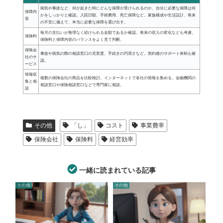
病気や事故など、何が起きた時にどんな保障が受けられるのか、自分に必要な保障は何
保障内
かをしっかりと確認。入院日額、手術費用、死亡保障など。家族構成や生活設計、将来
容
の不安に備えて、本当に必要な保障を選び出す。
毎月の支払いが無理なく続けられる金額であるか確認。将来の収入の変化なども考慮。
保険料
保険料と保障内容のバランスをよく見て判断。
保険会
事故や病気の際の相談窓口の充実度、手続きの円滑さなど。契約後のサポート体制も確
社のサ
認。
ービス
情報収
複数の保険会社の商品を比較検討。インターネットで各社の情報を集める。金融機関の
集と相
相談窓口や保険相談窓口などで専門家に相談。
談
その他
「し」
コスト
事業費率
保険会社
保険料
経営効率
一緒に読まれている記事
その他
その他