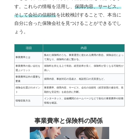
す。これらの情報を活用し、
保障内容、サービス、
そして会社の信頼性
を比較検討することで、本当に
自分に合った保険会社を見つけることができるでし
ょう。
項目
内容
集めた保険料のうち、事業運営に使われる費用の割合。保険会社によっ
事業費率とは
て異なり、保険料の差に繋がる。
事業費率の低い会社を
保険料を抑える上で有効。経営効率が良く、保険料が安くなる可能性が
選ぶメリット
高い。
事業費率以外の重要な
保障内容、事故対応の迅速さ、相談窓口の充実度など。
要素
保険会社選びのポイン
事業費率、保障内容、サービス、会社の信頼性（経営状態の健全性、長
ト
期的な安定性）を総合的に判断。
インターネット、金融機関のホームページなどで各社の事業費率や財務
情報収集方法
情報を確認。
事業費率と保険料の関係