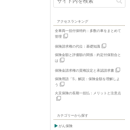
アクセスランキング
全車両一括付保特約：多数の車をまとめて
管理
保険請求権の代位：基礎知識
保険金額と評価額の関係：約定付保割合と
は
保険金請求権の質権設定と承認請求書
保険用語「S」解説：保険金額を理解しよ
う
火災保険の長期一括払：メリットと注意点
カテゴリーから探す
がん保険