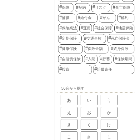
保障
契約
リスク
死亡保障
補償
給付金
がん
解約
保険業法
運用
社会保障
地震保険
定期保険
交通事故
死亡保険金
健康保険
保険金額
終身保険
自賠責保険
入院
貯蓄
保険期間
投資
賠償責任
50音から探す
あ
い
う
え
お
か
き
く
け
こ
さ
し