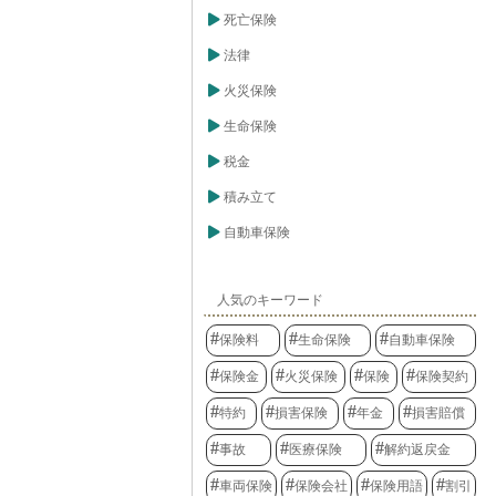
死亡保険
法律
火災保険
生命保険
税金
積み立て
自動車保険
人気のキーワード
保険料
生命保険
自動車保険
保険金
火災保険
保険
保険契約
特約
損害保険
年金
損害賠償
事故
医療保険
解約返戻金
車両保険
保険会社
保険用語
割引