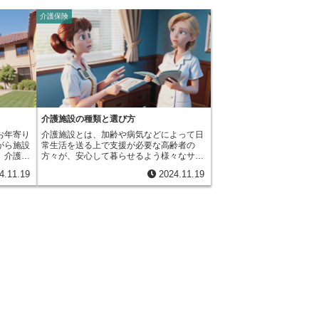
介護保険
介護施設の種類と選び方
お年寄り
介護施設とは、加齢や病気などによって日
がら施設
常生活を送る上で支援が必要な高齢者の
。介護保
方々が、安心して暮らせるよう様々なサー
部が負担
ビスを提供する住まいのことです。食事や
4.11.19
2024.11.19
しながら
入浴、排泄といった日常生活の介助はもち
きます。
ろんのこと、機能訓練や健康管理、レクリ
くなった
エーション活動など、心身ともに健康な状
とが困難
態を維持できるよう、きめ細やかなサービ
助けとな
スが提供されています。介護施設には、大
り、それ
きく分けて公的な支援を受けられる介護保
老人ホー
険施設と、全額自己負担となる民間施設が
する施設
あります。介護保険施設は、都道府県知事
生活の支
の指定を受けて運営されており、一定水準
けること
以上のサービス提供が求められています。
れている
そのため、費用負担が抑えられるだけでな
、費用は
く、質の高いサービスを受けられるという
な快適な
安心感があります。介護保険施設の中で
多く、介
も、特別養護老人ホーム(特養)は、常に介