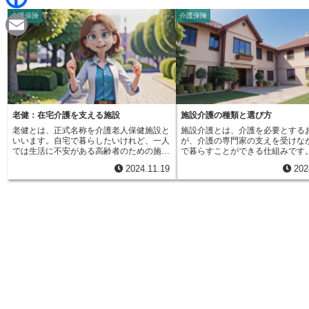
d
i
介護保険
介護保険
F
i
n
a
t
E
e
c
m
e
a
b
i
老健：在宅介護を支える施設
施設介護の種類と選び方
o
老健とは、正式名称を介護老人保健施設と
施設介護とは、介護を必要とする
l
いいます。自宅で暮らしたいけれど、一人
が、介護の専門家の支えを受けな
o
では生活に不安がある高齢者のための施設
で暮らすことができる仕組みです
です。病院のように高度な医療は必要ない
険制度を利用することで費用の一
2024.11.19
202
けれど、日常生活を送る上で介護が必要な
されるため、経済的な負担を軽減
k
方が対象となります。老健では、利用者一
必要なサービスを受けることがで
人ひとりの状態に合わせたケアプランを作
住み慣れた家で暮らすことが難し
成します。このプランに基づき、看護師や
方や、家族だけで介護を続けるこ
介護士、理学療法士、作業療法士などの専
な方にとって、施設介護は大きな
門スタッフが、医療や介護、リハビリテー
ります。施設には様々な種類があ
ションなどのサービスを提供します。リハ
ぞれに特徴があります。特別養護
ビリテーションは老健の大きな柱です。日
ムは、常に介護が必要な方が入居
常生活動作の訓練を通して、利用者の身体
で、食事や入浴、排泄などの日常
機能の維持・向上を目指します。例えば、
援はもちろん、医療的なケアも受
歩行訓練や食事、入浴、着替えなどの動作
ができます。比較的費用が抑えら
練習を行います。看護師による健康管理も
のも特徴です。有料老人ホームは
重要な役割です。体調の変化に気を配り、
高額になりますが、ホテルのよう
必要に応じて医師の診察や治療を受けられ
設備とサービスを提供する施設が