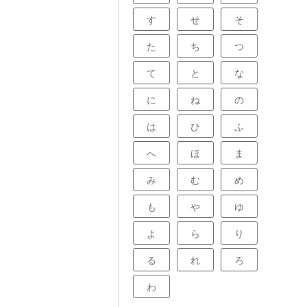
す
せ
そ
た
ち
つ
て
と
な
に
ね
の
は
ひ
ふ
へ
ほ
ま
み
む
め
も
や
ゆ
よ
ら
り
る
れ
ろ
わ