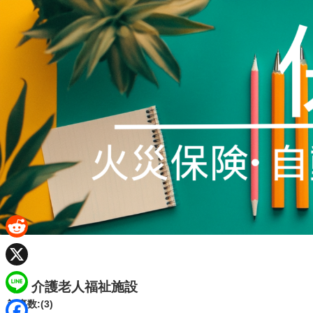
R
e
X
介護老人福祉施設
d
L
記事数:(3)