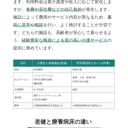
ます。利用料金は要介護度や収入に応じて変化しま
すが、
食費や居住費などの自己負担
が発生します。
施設によって費用やサービス内容が異なるため、
事
前に見学や相談
を行い、よく検討することが大切で
す。どちらの施設も、高齢者が安心して暮らせるよ
う、
経験豊富な職員による質の高い介護サービス
の
提供に努めています。
項目
介護老人保健施設(老健)
特別養護老人ホーム(特養)
目的
在宅復帰
終身介護
リハビリテーション
食事、入浴、排泄介助
主なサービス
日常生活動作訓練
日常生活の支援
機能回復
入所期間
3ヶ月以内
終身
通所リハビリテーション等
退所後
–
在宅生活継続
費用
介護保険適用(自己負担あり)
介護保険適用(自己負担あり)
老健と療養病床の違い