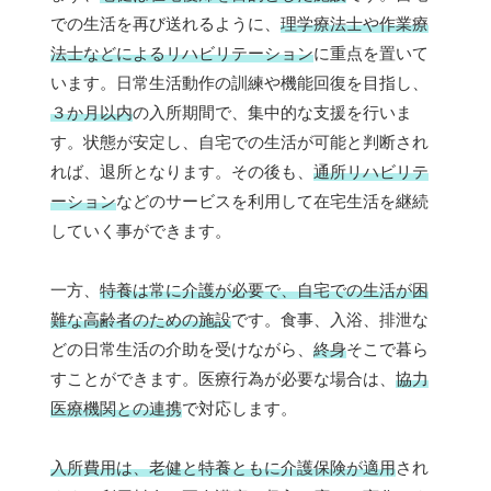
での生活を再び送れるように、
理学療法士や作業療
法士などによるリハビリテーション
に重点を置いて
います。日常生活動作の訓練や機能回復を目指し、
３か月以内
の入所期間で、集中的な支援を行いま
す。状態が安定し、自宅での生活が可能と判断され
れば、退所となります。その後も、
通所リハビリテ
ーション
などのサービスを利用して在宅生活を継続
していく事ができます。
一方、
特養は常に介護が必要で、自宅での生活が困
難な高齢者のための施設
です。食事、入浴、排泄な
どの日常生活の介助を受けながら、
終身
そこで暮ら
すことができます。医療行為が必要な場合は、
協力
医療機関との連携
で対応します。
入所費用は、老健と特養ともに介護保険が適用
され