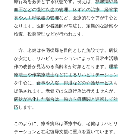
療行為を必要とする状態です。例えば、
糖尿病や高
血圧などの慢性疾患の管理、床ずれの治療、経管栄
養や人工呼吸器の管理
など、医療的なケアが中心と
なります。医師や看護師が常駐し、定期的な診察や
検査、投薬管理などが行われます。
一方、老健は在宅復帰を目的とした施設です。病状
が安定し、リハビリテーションによって日常生活動
作の改善が見込める高齢者が対象となります。
理学
療法士や作業療法士などによるリハビリテーション
を中心に、
食事や入浴、排泄などの介護サービス
も
提供されます。老健では医療行為は行えませんが、
病状が悪化した場合は、協力医療機関と連携して対
応
します。
このように、療養病床は医療中心、老健はリハビリ
テーションと在宅復帰支援に重点を置いています。