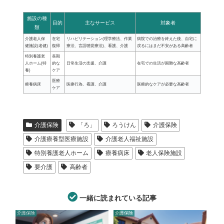
施設の種
目的
主なサービス
対象者
類
介護老人保
在宅
リハビリテーション(理学療法、作業
病院での治療を終えた後、自宅に
健施設(老健)
復帰
療法、言語聴覚療法)、看護、介護
戻るにはまだ不安がある高齢者
特別養護老
長期
人ホーム(特
的な
日常生活の支援、介護
在宅での生活が困難な高齢者
養)
ケア
医療
療養病床
医療行為、看護、介護
医療的なケアが必要な高齢者
ケア
介護保険
「ろ」
ろうけん
介護保険
介護療養型医療施設
介護老人福祉施設
特別養護老人ホーム
療養病床
老人保険施設
要介護
高齢者
一緒に読まれている記事
介護保険
介護保険