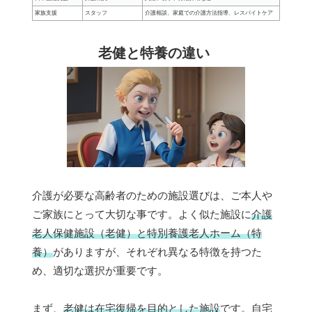
家族支援
スタッフ
介護相談、家庭での介護方法指導、レスパイトケア
老健と特養の違い
介護が必要な高齢者のための施設選びは、ご本人や
ご家族にとって大切な事です。よく似た施設に
介護
老人保健施設（老健）と特別養護老人ホーム（特
養）
がありますが、それぞれ異なる特徴を持つた
め、適切な選択が重要です。
まず、
老健は在宅復帰を目的とした施設
です。自宅