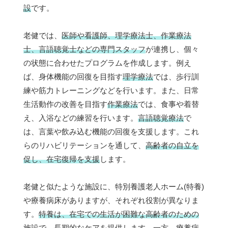
設
です。
老健では、
医師や看護師、理学療法士、作業療法
士、言語聴覚士などの専門スタッフ
が連携し、個々
の状態に合わせたプログラムを作成します。例え
ば、身体機能の回復を目指す
理学療法
では、歩行訓
練や筋力トレーニングなどを行います。また、日常
生活動作の改善を目指す
作業療法
では、食事や着替
え、入浴などの練習を行います。
言語聴覚療法
で
は、言葉や飲み込む機能の回復を支援します。これ
らのリハビリテーションを通して、
高齢者の自立を
促し、在宅復帰を支援
します。
老健と似たような施設に、特別養護老人ホーム(特養)
や療養病床がありますが、それぞれ役割が異なりま
す。
特養は、在宅での生活が困難な高齢者のための
施設
で、長期的なケアを提供します。一方、
療養病