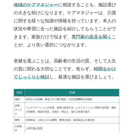
地域のケアマネジャー
に相談することも、施設選び
の大きな助けになります。ケアマネジャーは、介護
に関する様々な知識や情報を持っています。本人の
状況や希望に合った施設を紹介してもらうことがで
きます。家族だけで悩まず、
専門家の意見を聞く
こ
とが、より良い選択につながります。
老健を選ぶことは、高齢者の生活の質、そして人生
の質に関わる大切なことです。焦らず、
時間をかけ
てじっくりと検討
し、最適な施設を選びましょう。
項目
詳細
場所
自宅からの距離、面会に行く際の負担、公共交通機関の利便性
設備・
リハビリテーションの内容、食事の提供方法、レクリエーション活動の充実度、施設
サービ
の雰囲気、職員の対応、清潔さ、明るさ、他の入所者の様子
ス
費用
利用料金、入所にかかる費用、費用の内訳、経済状況との適合性
入所条
入所可能な状態
件