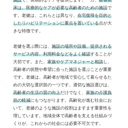
床は、医療的なケアが必要な高齢者のための施設
で
す。老健は、これらとは異なり、
在宅復帰を目的と
したリハビリテーションに重点を置いている
点が大
きな特徴です。
老健を選ぶ際には、
施設の場所や設備、提供される
サービス内容、利用料金などをよく確認
することが
大切です。また、
家族やケアマネジャーと相談
し、
高齢者の状態や希望に合った施設を選ぶことが重要
です。老健は、高齢者が地域で安心して暮らせるた
めの大切な選択肢の一つです。適切な施設選びは、
高齢者の生活の質の向上
だけでなく、
家族の介護負
担の軽減
にもつながります。高齢化が進む社会にお
いて、老健のような施設の役割はますます重要性を
増しています。地域全体で高齢者を支える仕組みづ
くりが、これからの社会には必要不可欠です。