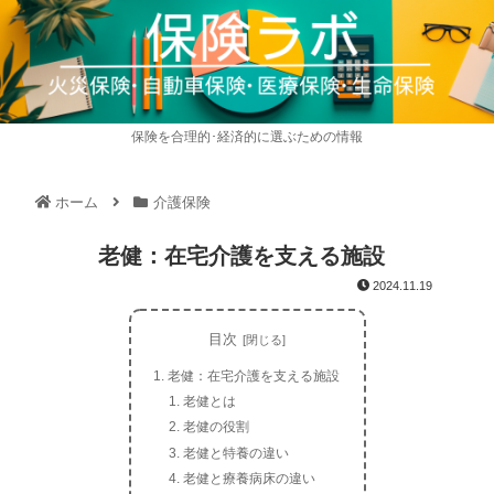
保険を合理的･経済的に選ぶための情報
ホーム
介護保険
老健：在宅介護を支える施設
2024.11.19
目次
老健：在宅介護を支える施設
老健とは
老健の役割
老健と特養の違い
老健と療養病床の違い