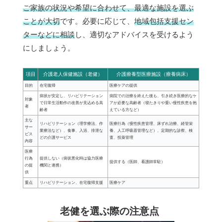
ご家族の状況や希望に合わせて、最適な施設を選ぶ
ことが大切
です。必要に応じて、
地域包括支援セン
ターなどに相談
し、適切なアドバイスを受けるよう
にしましょう。
項目
介護老人保健施設（老健）
介護療養型医療施設（療養病床）
目的
在宅復帰
医療ケアの提供
病状が安定し、リハビリテーション
病院での治療を終えた後も、引き続き医療的なケ
対象
で日常生活動作の改善が見込める高
アが必要な高齢者（寝たきりや重い慢性疾患を抱
者
齢者
えている方など）
主な
リハビリテーション（理学療法、作
医療行為（慢性疾患管理、床ずれ治療、経管栄
サー
業療法など）、食事、入浴、排泄な
養、人工呼吸器管理など）、定期的な診察、検
ビス
どの介護サービス
査、投薬管理
内容
医療
行為
提供しない（病状悪化時は協力医療
提供する（医師、看護師常駐）
の提
機関と連携）
供
重点
リハビリテーション、在宅復帰支援
医療ケア
老健を選ぶ際の注意点