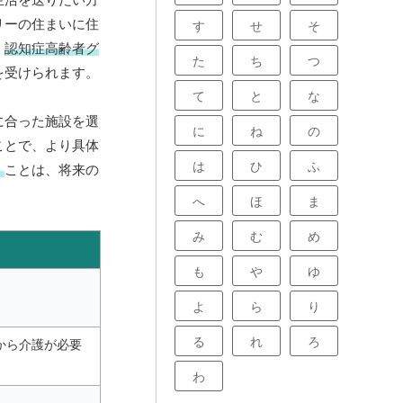
リーの住まいに住
す
せ
そ
。
認知症高齢者グ
た
ち
つ
を受けられます。
て
と
な
に合った施設を選
に
ね
の
ことで、より具体
は
ひ
ふ
く
ことは、将来の
へ
ほ
ま
み
む
め
も
や
ゆ
よ
ら
り
る
れ
ろ
から介護が必要
わ