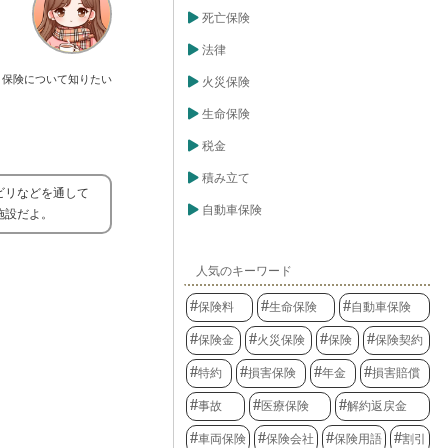
死亡保険
法律
保険について知りたい
火災保険
生命保険
税金
積み立て
ビリなどを通して
自動車保険
施設だよ。
人気のキーワード
保険料
生命保険
自動車保険
保険金
火災保険
保険
保険契約
特約
損害保険
年金
損害賠償
事故
医療保険
解約返戻金
車両保険
保険会社
保険用語
割引