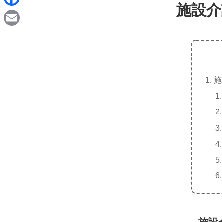
d
施設介
i
F
i
n
a
t
E
e
c
m
e
a
b
施
i
o
l
o
k