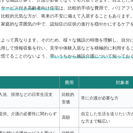
。
サービス付き高齢者向け住宅
は、比較的手頃な費用で、バリアフ
。比較的元気な方が、将来の不安に備えて入居することもあります
、家庭的な雰囲気の中で、認知症の症状の進行を穏やかにするケア
によって異なります。そのため、様々な施設の特徴を理解し、自分
活用して情報収集を行い、見学や体験入居などを積極的に利用する
に慌てることのないよう、
早いうちから施設介護について知ってお
費用
対象者
入浴、排泄などの日常生活支
比較的
常に介護が必要な方
安価
提供。介護の必要性に関わらず
自立した生活を送りたい方
高額
な方まで幅広い