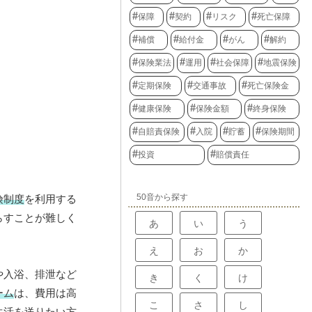
保障
契約
リスク
死亡保障
補償
給付金
がん
解約
保険業法
運用
社会保障
地震保険
定期保険
交通事故
死亡保険金
健康保険
保険金額
終身保険
自賠責保険
入院
貯蓄
保険期間
投資
賠償責任
50音から探す
険制度
を利用する
らすことが難しく
あ
い
う
え
お
か
や入浴、排泄など
き
く
け
ーム
は、費用は高
こ
さ
し
生活を送りたい方