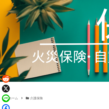
R
e
X
ホーム
介護保険
d
L