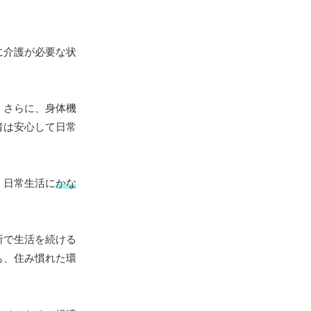
に介護が必要な状
。さらに、身体機
者は安心して日常
、日常生活に
かな
所で生活を続ける
も、住み慣れた環