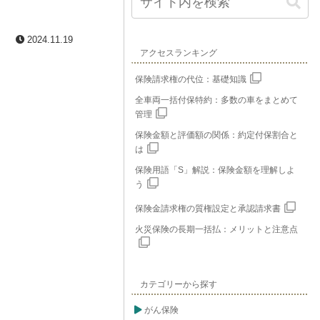
2024.11.19
アクセスランキング
保険請求権の代位：基礎知識
全車両一括付保特約：多数の車をまとめて
管理
保険金額と評価額の関係：約定付保割合と
は
保険用語「S」解説：保険金額を理解しよ
う
保険金請求権の質権設定と承認請求書
火災保険の長期一括払：メリットと注意点
カテゴリーから探す
がん保険