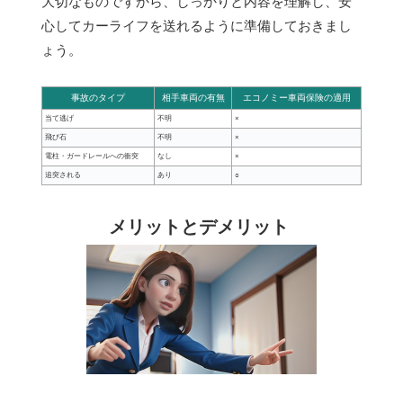
大切なものですから、しっかりと内容を理解し、安
心してカーライフを送れるように準備しておきまし
ょう。
事故のタイプ
相手車両の有無
エコノミー車両保険の適用
当て逃げ
不明
×
飛び石
不明
×
電柱・ガードレールへの衝突
なし
×
追突される
あり
○
メリットとデメリット