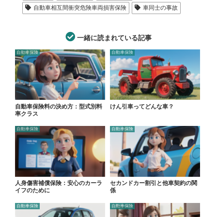
自動車相互間衝突危険車両損害保険
車同士の事故
一緒に読まれている記事
自動車保険
自動車保険
自動車保険料の決め方：型式別料
けん引車ってどんな車？
率クラス
自動車保険
自動車保険
人身傷害補償保険：安心のカーラ
セカンドカー割引と他車契約の関
イフのために
係
自動車保険
自動車保険