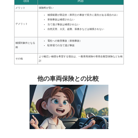
項目
内容
メリット
保険料が安い
補償範囲が限定的（車同士の事故で双方に過失がある場合のみ）
単独事故は補償されない
デメリット
当て逃げ事故は補償されない
自然災害、火災、盗難、落書きなどは補償されない
電柱への衝突事故（単独事故）
補償対象外となる
駐車場での当て逃げ事故
例
より幅広い補償を希望する場合は、一般車両保険や車両全般型保険などを検
その他
討
他の車両保険との比較