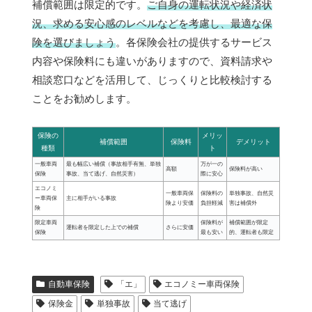
補償範囲は限定的です。
ご自身の運転状況や経済状
況、求める安心感のレベルなどを考慮し、最適な保
険を選びましょう
。各保険会社の提供するサービス
内容や保険料にも違いがありますので、資料請求や
相談窓口などを活用して、じっくりと比較検討する
ことをお勧めします。
保険の
メリッ
補償範囲
保険料
デメリット
種類
ト
一般車両
最も幅広い補償（事故相手有無、単独
万が一の
高額
保険料が高い
保険
事故、当て逃げ、自然災害）
際に安心
エコノミ
一般車両保
保険料の
単独事故、自然災
ー車両保
主に相手がいる事故
険より安価
負担軽減
害は補償外
険
限定車両
保険料が
補償範囲が限定
運転者を限定した上での補償
さらに安価
保険
最も安い
的、運転者も限定
自動車保険
「エ」
エコノミー車両保険
保険金
単独事故
当て逃げ