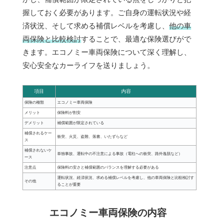
握しておく必要があります。ご自身の運転状況や経
済状況、そして求める補償レベルを考慮し、
他の車
両保険と比較検討
することで、最適な保険選びがで
きます。エコノミー車両保険について深く理解し、
安心安全なカーライフを送りましょう。
項目
内容
保険の種類
エコノミー車両保険
メリット
保険料が割安
デメリット
補償範囲が限定されている
補償されるケー
衝突、火災、盗難、落書、いたずらなど
ス
補償されないケ
単独事故、運転中の不注意による事故（電柱への衝突、路外逸脱など）
ース
注意点
保険料の安さと補償範囲のバランスを理解する必要がある
運転状況、経済状況、求める補償レベルを考慮し、他の車両保険と比較検討す
その他
ることが重要
エコノミー車両保険の内容