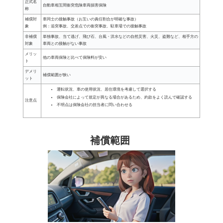
正式名
自動車相互間衝突危険車両損害保険
称
補償対
車同士の接触事故（お互いの責任割合が明確な事故）
象
例：追突事故、交差点での衝突事故、駐車場での接触事故
非補償
単独事故、当て逃げ、飛び石、台風・洪水などの自然災害、火災、盗難など、相手方の
対象
車両との接触がない事故
メリッ
他の車両保険と比べて保険料が安い
ト
デメリ
補償範囲が狭い
ット
運転状況、車の使用状況、居住環境を考慮して選択する
保険会社によって規定が異なる場合があるため、約款をよく読んで確認する
注意点
不明点は保険会社の担当者に問い合わせる
補償範囲