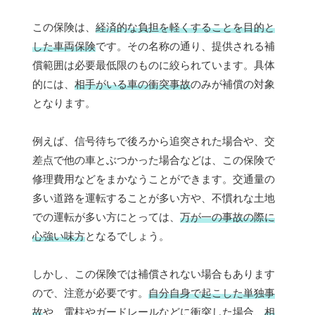
この保険は、
経済的な負担を軽くすることを目的と
した車両保険
です。その名称の通り、提供される補
償範囲は必要最低限のものに絞られています。具体
的には、
相手がいる車の衝突事故
のみが補償の対象
となります。
例えば、信号待ちで後ろから追突された場合や、交
差点で他の車とぶつかった場合などは、この保険で
修理費用などをまかなうことができます。交通量の
多い道路を運転することが多い方や、不慣れな土地
での運転が多い方にとっては、
万が一の事故の際に
心強い味方
となるでしょう。
しかし、この保険では補償されない場合もあります
ので、注意が必要です。
自分自身で起こした単独事
故
や、電柱やガードレールなどに衝突した場合、
相