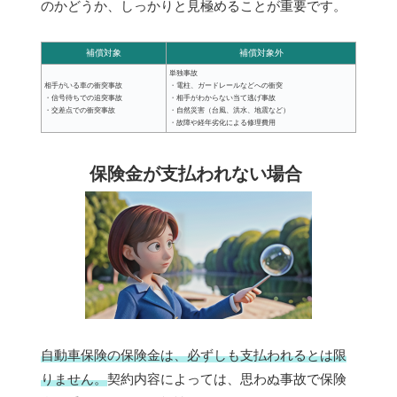
のかどうか、しっかりと見極めることが重要です。
補償対象
補償対象外
単独事故
相手がいる車の衝突事故
・電柱、ガードレールなどへの衝突
・信号待ちでの追突事故
・相手がわからない当て逃げ事故
・交差点での衝突事故
・自然災害（台風、洪水、地震など）
・故障や経年劣化による修理費用
保険金が支払われない場合
自動車保険の保険金は、必ずしも支払われるとは限
りません。
契約内容によっては、思わぬ事故で保険