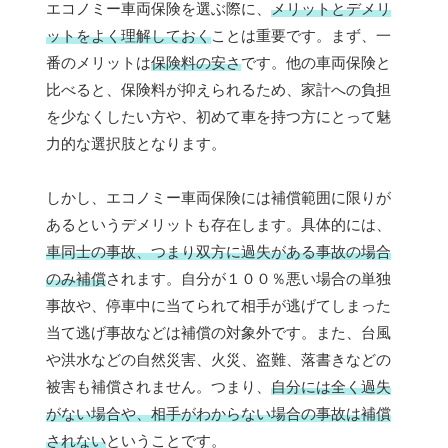
エコノミー車両保険を選ぶ際に、
メリットとデメリ
ットをよく理解しておく
ことは重要です。まず、一
番のメリットは
保険料の安さ
です。他の車両保険と
比べると、保険料が抑えられるため、家計への負担
を少なくしたい方や、初めて車を持つ方にとって魅
力的な選択肢となります。
しかし、エコノミー車両保険には補償範囲に限りが
あるというデメリットも存在します。具体的には、
車同士の事故、つまり双方に過失がある事故の場合
のみ補償
されます。自分が１００％悪い場合の単独
事故や、停車中に当てられて相手が逃げてしまった
当て逃げ事故などは補償の対象外です。また、台風
や洪水などの自然災害、火災、盗難、落書きなどの
被害も補償されません。つまり、
自分には全く過失
がない場合や、相手がわからない場合の事故は補償
されない
ということです。