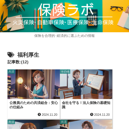
保険を合理的･経済的に選ぶための情報
福利厚生
記事数:(12)
共済
その他
公務員のための共済組合：安心
会社を守る！法人保険の基礎知
の仕組み
識
2024.11.20
2024.11.20
共済
共済