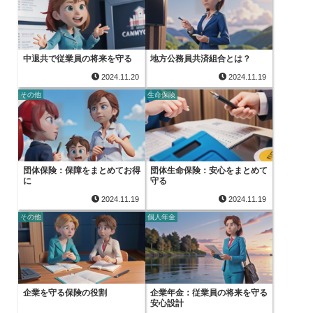
中退共で従業員の将来を守る
地方公務員共済組合とは？
2024.11.20
2024.11.19
その他
生命保険
団体保険：保障をまとめてお得
団体生命保険：安心をまとめて
に
守る
2024.11.19
2024.11.19
その他
個人年金
企業を守る保険の役割
企業年金：従業員の将来を守る
安心設計