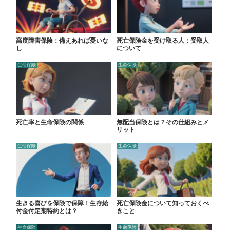
高度障害保険：備えあれば憂いな
死亡保険金を受け取る人：受取人
し
について
生命保険
生命保険
死亡率と生命保険の関係
無配当保険とは？その仕組みとメ
リット
生命保険
生命保険
生きる喜びを保険で保障！生存給
死亡保険金について知っておくべ
付金付定期特約とは？
きこと
生命保険
生命保険