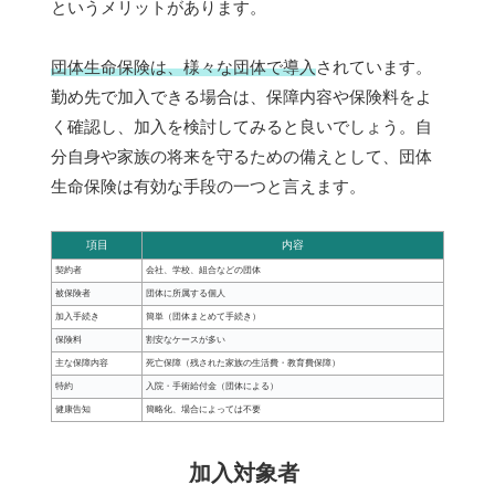
というメリットがあります。
団体生命保険は、様々な団体で導入
されています。
勤め先で加入できる場合は、保障内容や保険料をよ
く確認し、加入を検討してみると良いでしょう。自
分自身や家族の将来を守るための備えとして、団体
生命保険は有効な手段の一つと言えます。
項目
内容
契約者
会社、学校、組合などの団体
被保険者
団体に所属する個人
加入手続き
簡単（団体まとめて手続き）
保険料
割安なケースが多い
主な保障内容
死亡保障（残された家族の生活費・教育費保障）
特約
入院・手術給付金（団体による）
健康告知
簡略化、場合によっては不要
加入対象者