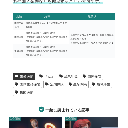
容や加入条件などを確認することが大切です。
用語
意味
注意点
団体生命
団体に所属する人がまとめて加入する生
保険
命保険
団体生命保険とほぼ同じ意味
保障内容や加入条件は団体・保険会社毎に
団体保険
(生命保険以外にも損害保険や医療保険を
異なる場合あり
含む場合もある)
具体的な保障内容・加入条件の確認が必要
団体生命保険とほぼ同じ意味
集団保険
(生命保険以外にも損害保険や医療保険を
含む場合もある)
生命保険
「た」
企業年金
団体保険
団体生命保険
定期保険
生命保険
福利厚生
集団保険
一緒に読まれている記事
生命保険
生命保険