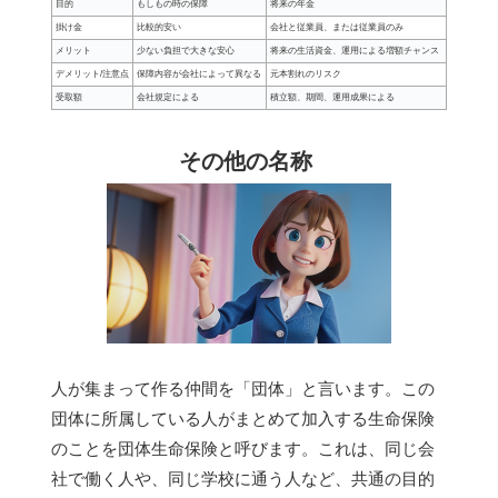
目的
もしもの時の保障
将来の年金
掛け金
比較的安い
会社と従業員、または従業員のみ
メリット
少ない負担で大きな安心
将来の生活資金、運用による増額チャンス
デメリット/注意点
保障内容が会社によって異なる
元本割れのリスク
受取額
会社規定による
積立額、期間、運用成果による
その他の名称
人が集まって作る仲間を「団体」と言います。この
団体に所属している人がまとめて加入する生命保険
のことを団体生命保険と呼びます。これは、同じ会
社で働く人や、同じ学校に通う人など、共通の目的