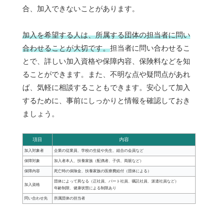
合、加入できないことがあります。
加入を希望する人は、所属する団体の担当者に問い
合わせることが大切です。
担当者に問い合わせるこ
とで、詳しい加入資格や保障内容、保険料などを知
ることができます。また、不明な点や疑問点があれ
ば、気軽に相談することもできます。安心して加入
するために、事前にしっかりと情報を確認しておき
ましょう。
項目
内容
加入対象者
企業の従業員、学校の生徒や先生、組合の会員など
保障対象
加入者本人、扶養家族（配偶者、子供、両親など）
保障内容
死亡時の保険金、扶養家族の医療費給付（団体による）
団体によって異なる（正社員、パート社員、嘱託社員、派遣社員など）
加入資格
年齢制限、健康状態による制限あり
問い合わせ先
所属団体の担当者