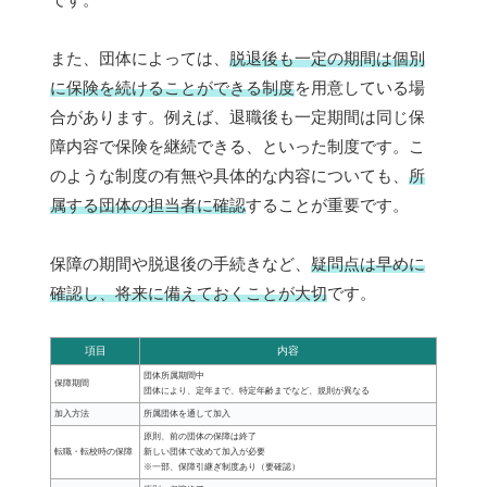
また、団体によっては、
脱退後も一定の期間は個別
に保険を続けることができる制度
を用意している場
合があります。例えば、退職後も一定期間は同じ保
障内容で保険を継続できる、といった制度です。こ
のような制度の有無や具体的な内容についても、
所
属する団体の担当者に確認
することが重要です。
保障の期間や脱退後の手続きなど、
疑問点は早めに
確認し、将来に備えておくことが大切
です。
項目
内容
団体所属期間中
保障期間
団体により、定年まで、特定年齢までなど、規則が異なる
加入方法
所属団体を通して加入
原則、前の団体の保障は終了
転職・転校時の保障
新しい団体で改めて加入が必要
※一部、保障引継ぎ制度あり（要確認）