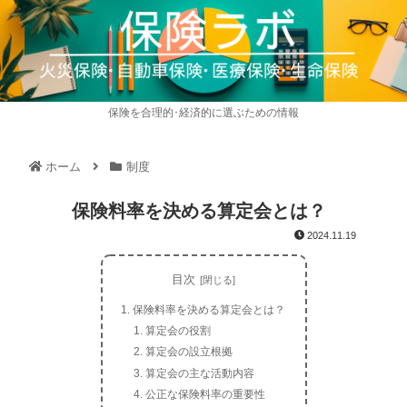
保険を合理的･経済的に選ぶための情報
ホーム
制度
保険料率を決める算定会とは？
2024.11.19
目次
保険料率を決める算定会とは？
算定会の役割
算定会の設立根拠
算定会の主な活動内容
公正な保険料率の重要性