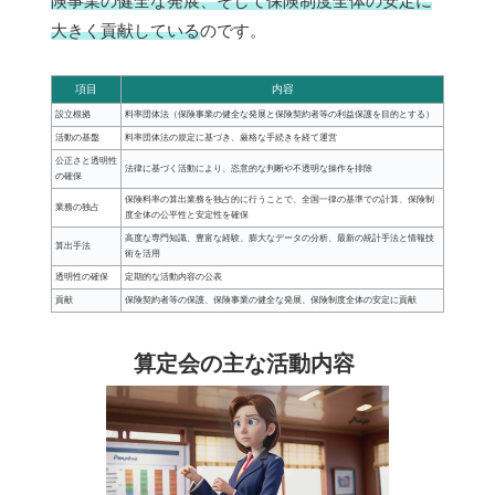
険事業の健全な発展、そして保険制度全体の安定に
大きく貢献している
のです。
項目
内容
設立根拠
料率団体法（保険事業の健全な発展と保険契約者等の利益保護を目的とする）
活動の基盤
料率団体法の規定に基づき、厳格な手続きを経て運営
公正さと透明性
法律に基づく活動により、恣意的な判断や不透明な操作を排除
の確保
保険料率の算出業務を独占的に行うことで、全国一律の基準での計算、保険制
業務の独占
度全体の公平性と安定性を確保
高度な専門知識、豊富な経験、膨大なデータの分析、最新の統計手法と情報技
算出手法
術を活用
透明性の確保
定期的な活動内容の公表
貢献
保険契約者等の保護、保険事業の健全な発展、保険制度全体の安定に貢献
算定会の主な活動内容