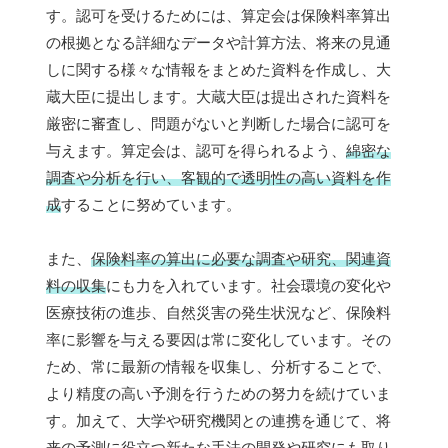
す。認可を受けるためには、算定会は保険料率算出
の根拠となる詳細なデータや計算方法、将来の見通
しに関する様々な情報をまとめた資料を作成し、大
蔵大臣に提出します。大蔵大臣は提出された資料を
厳密に審査し、問題がないと判断した場合に認可を
与えます。算定会は、認可を得られるよう、
綿密な
調査や分析を行い、客観的で透明性の高い資料を作
成
することに努めています。
また、
保険料率の算出に必要な調査や研究、関連資
料の収集
にも力を入れています。社会環境の変化や
医療技術の進歩、自然災害の発生状況など、保険料
率に影響を与える要因は常に変化しています。その
ため、常に最新の情報を収集し、分析することで、
より精度の高い予測を行うための努力を続けていま
す。加えて、大学や研究機関との連携を通じて、将
来の予測に役立つ新たな手法の開発や研究にも取り