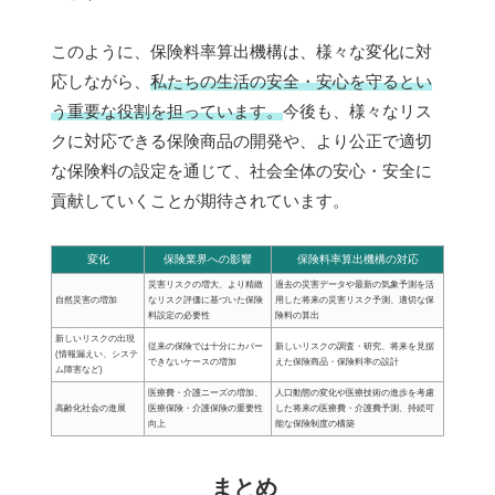
このように、保険料率算出機構は、様々な変化に対
応しながら、
私たちの生活の安全・安心を守るとい
う重要な役割を担っています。
今後も、様々なリス
クに対応できる保険商品の開発や、より公正で適切
な保険料の設定を通じて、社会全体の安心・安全に
貢献していくことが期待されています。
変化
保険業界への影響
保険料率算出機構の対応
災害リスクの増大、より精緻
過去の災害データや最新の気象予測を活
自然災害の増加
なリスク評価に基づいた保険
用した将来の災害リスク予測、適切な保
料設定の必要性
険料の算出
新しいリスクの出現
従来の保険では十分にカバー
新しいリスクの調査・研究、将来を見据
(情報漏えい、システ
できないケースの増加
えた保険商品・保険料率の設計
ム障害など)
医療費・介護ニーズの増加、
人口動態の変化や医療技術の進歩を考慮
高齢化社会の進展
医療保険・介護保険の重要性
した将来の医療費・介護費予測、持続可
向上
能な保険制度の構築
まとめ