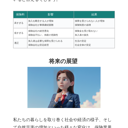
保険料
影響
結果
加入を断念する人が増加
保障を受けられない人が増加
高すぎる
保険会社が事業継続困難
保険制度の崩壊
保険会社の経営悪化
保険金を受け取れない
低すぎる
保険金不払い、倒産の危険性
加入者の損失
加入者は必要な保障を受けられる
生活の安定
適正
保険会社は安定経営
社会全体の安定
将来の展望
私たちの暮らしを取り巻く社会や経済の様子、そし
て自然災害の増加といった様々な変化は、保険業界