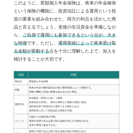
このように、変額個人年金保険は、将来の年金確保
という保険の機能に、投資信託による運用という投
資の要素を組み合わせた、両方の利点を活かした商
品と言えるでしょう。老後の生活資金を準備しなが
ら、
ご自身で運用にも参加できるという点が、大き
な特徴
です。ただし、
運用実績によって将来受け取
る金額が変動する
点を十分に理解した上で、加入を
検討することが大切です。
項目
内容
商品名
変額個人年金保険
将来の年金や解約返戻金の額が運用実績によって変動する。
特徴
保険の機能と投資の要素を組み合わせた商品。
特別勘定（専用の口座）で運用。
投資信託を利用し、株式や債券など複数の資産に投資。
運用方法
契約者自身で投資信託を選択できる場合もある。
運用状況に応じて投資信託の変更が可能。
少額から分散投資が可能。
メリット
運用が好調であれば受け取る金額が増える可能性がある。
自身で運用に参加できる。
運用が不調であれば受け取る金額が減る可能性がある。