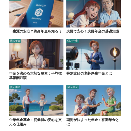
一生涯の安心？終身年金を知ろう
夫婦で安心！夫婦年金の基礎知識
個人年金
個人年金
年金を決める大切な要素：平均標
特別支給の老齢厚生年金とは
準報酬月額
個人年金
個人年金
企業年金基金：従業員の安心を支
期間が決まった年金：有期年金と
える仕組み
は