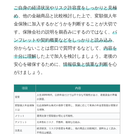
ご自身の経済状況やリスク許容度をしっかりと見極
め
、他の金融商品と比較検討した上で、変額個人年
金保険に加入するかどうかを判断することが大切で
す。保険会社の説明を鵜呑みにするのではなく、
パ
ンフレットや契約概要などをしっかりと読み込み
、
分からないことは窓口で質問するなどして、
内容を
十分に理解
した上で加入を検討しましょう。老後の
安心を確保するために、
情報収集と慎重な判断
を心
がけましょう。
項目
内容
人生100年時代、公的年金だけでは不十分な可能性があり、老後資金の準備
背景
が課題。
変額個人年金保険
払込保険料を株式や債券で運用し、実績に応じて将来の年金受取額が変動す
とは
る保険。
メリット
運用次第で受取額が増える可能性。
デメリット
元本割れリスク、手数料、複雑な仕組み。
経済状況、リスク許容度を考慮し、他の商品と比較検討。資料をよく読み、
注意点
不明点は確認。