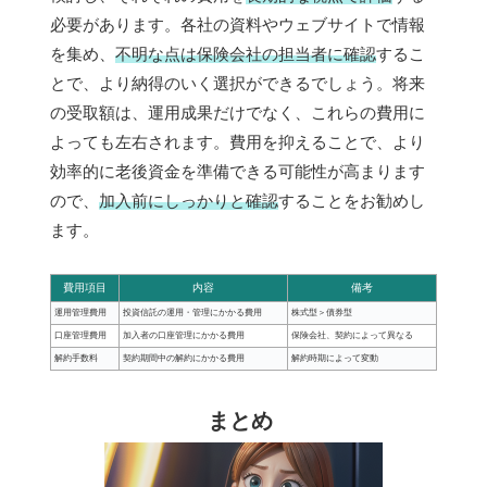
必要があります。各社の資料やウェブサイトで情報
を集め、
不明な点は保険会社の担当者に確認
するこ
とで、より納得のいく選択ができるでしょう。将来
の受取額は、運用成果だけでなく、これらの費用に
よっても左右されます。費用を抑えることで、より
効率的に老後資金を準備できる可能性が高まります
ので、
加入前にしっかりと確認
することをお勧めし
ます。
費用項目
内容
備考
運用管理費用
投資信託の運用・管理にかかる費用
株式型＞債券型
口座管理費用
加入者の口座管理にかかる費用
保険会社、契約によって異なる
解約手数料
契約期間中の解約にかかる費用
解約時期によって変動
まとめ