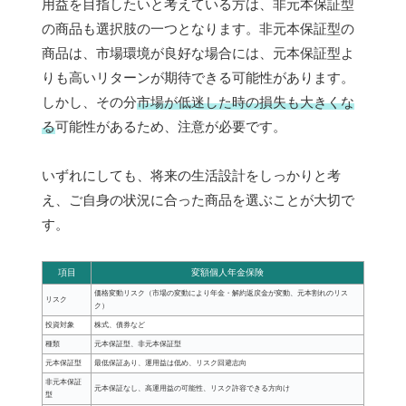
用益を目指したいと考えている方は、非元本保証型
の商品も選択肢の一つとなります。非元本保証型の
商品は、市場環境が良好な場合には、元本保証型よ
りも高いリターンが期待できる可能性があります。
しかし、その分
市場が低迷した時の損失も大きくな
る
可能性があるため、注意が必要です。
いずれにしても、将来の生活設計をしっかりと考
え、ご自身の状況に合った商品を選ぶことが大切で
す。
項目
変額個人年金保険
価格変動リスク（市場の変動により年金・解約返戻金が変動、元本割れのリス
リスク
ク）
投資対象
株式、債券など
種類
元本保証型、非元本保証型
元本保証型
最低保証あり、運用益は低め、リスク回避志向
非元本保証
元本保証なし、高運用益の可能性、リスク許容できる方向け
型