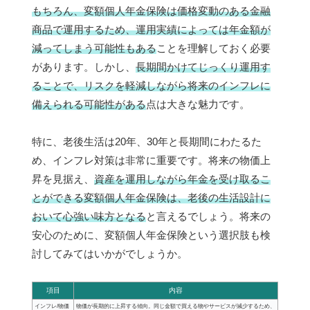
もちろん、変額個人年金保険は価格変動のある金融
商品で運用するため、運用実績によっては年金額が
減ってしまう可能性もある
ことを理解しておく必要
があります。しかし、
長期間かけてじっくり運用す
ることで、リスクを軽減しながら将来のインフレに
備えられる可能性がある
点は大きな魅力です。
特に、老後生活は20年、30年と長期間にわたるた
め、インフレ対策は非常に重要です。将来の物価上
昇を見据え、
資産を運用しながら年金を受け取るこ
とができる変額個人年金保険は、老後の生活設計に
おいて心強い味方となる
と言えるでしょう。将来の
安心のために、変額個人年金保険という選択肢も検
討してみてはいかがでしょうか。
項目
内容
インフレ/物価
物価が長期的に上昇する傾向。同じ金額で買える物やサービスが減少するため、