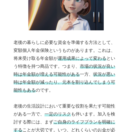
老後の暮らしに必要な資金を準備する方法として、
変額個人年金保険というものがあります。これは、
将来受け取る年金額が
運用成果によって変わる
とい
う特徴を持つ商品です。つまり、
市場の状況が良い
時は年金額が増える可能性がある
一方、
状況が悪い
時は年金額が減ったり、元本を割り込んでしまう可
能性もある
のです。
老後の生活設計において重要な役割を果たす可能性
がある一方で、
一定のリスク
も伴います。加入を検
討する際には、まず
ご自身のライフプランを明確に
する
ことが大切です。いつ、どれくらいのお金が必