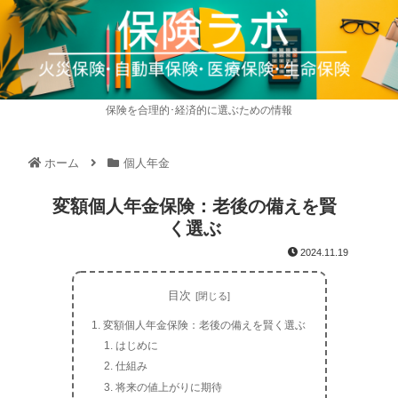
保険を合理的･経済的に選ぶための情報
ホーム
個人年金
変額個人年金保険：老後の備えを賢
く選ぶ
2024.11.19
目次
変額個人年金保険：老後の備えを賢く選ぶ
はじめに
仕組み
将来の値上がりに期待