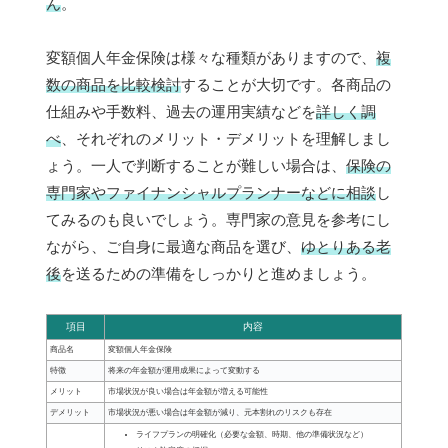
ん
。
変額個人年金保険は様々な種類がありますので、
複
数の商品を比較検討
することが大切です。各商品の
仕組みや手数料、過去の運用実績などを
詳しく調
べ
、それぞれのメリット・デメリットを理解しまし
ょう。一人で判断することが難しい場合は、
保険の
専門家やファイナンシャルプランナーなどに相談
し
てみるのも良いでしょう。専門家の意見を参考にし
ながら、ご自身に最適な商品を選び、
ゆとりある老
後
を送るための準備をしっかりと進めましょう。
項目
内容
商品名
変額個人年金保険
特徴
将来の年金額が運用成果によって変動する
メリット
市場状況が良い場合は年金額が増える可能性
デメリット
市場状況が悪い場合は年金額が減り、元本割れのリスクも存在
ライフプランの明確化（必要な金額、時期、他の準備状況など）