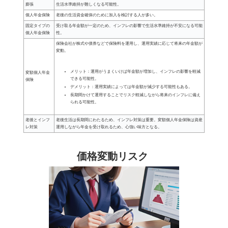
膨張
生活水準維持が難しくなる可能性。
個人年金保険
老後の生活資金確保のために加入を検討する人が多い。
固定タイプの
受け取る年金額が一定のため、インフレの影響で生活水準維持が不安になる可能
個人年金保険
性。
保険会社が株式や債券などで保険料を運用し、運用実績に応じて将来の年金額が
変動。
メリット：運用がうまくいけば年金額が増加し、インフレの影響を軽減
変額個人年金
できる可能性。
保険
デメリット：運用実績によっては年金額が減少する可能性もある。
長期間かけて運用することでリスク軽減しながら将来のインフレに備え
られる可能性。
老後とインフ
老後生活は長期間にわたるため、インフレ対策は重要。変額個人年金保険は資産
レ対策
運用しながら年金を受け取れるため、心強い味方となる。
価格変動リスク