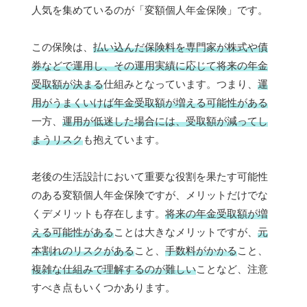
人気を集めているのが「変額個人年金保険」です。
この保険は、
払い込んだ保険料を専門家が株式や債
券などで運用し、その運用実績に応じて将来の年金
受取額が決まる
仕組みとなっています。つまり、
運
用がうまくいけば年金受取額が増える可能性がある
一方、
運用が低迷した場合には、受取額が減ってし
まうリスク
も抱えています。
老後の生活設計において重要な役割を果たす可能性
のある変額個人年金保険ですが、メリットだけでな
くデメリットも存在します。
将来の年金受取額が増
える可能性がある
ことは大きなメリットですが、
元
本割れのリスクがある
こと、
手数料がかかる
こと、
複雑な仕組みで理解するのが難しい
ことなど、注意
すべき点もいくつかあります。