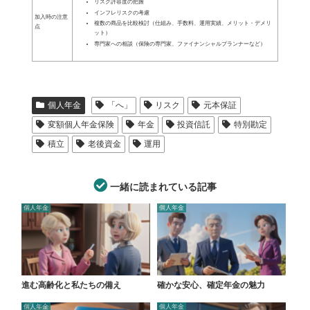
リスク許容度の把握
インフレリスクの考慮
加入時の注意
複数の商品を比較検討（仕組み、手数料、運用実績、メリット・デメリ
点
ット）
専門家への相談（保険の専門家、ファイナンシャルプランナーなど）
個人年金
「へ」
リスク
元本保証
変額個人年金保険
年金
投資信託
特別勘定
積立
老後資金
運用
一緒に読まれている記事
個人年金
個人年金
進む高齢化と私たちの備え
確かな安心、確定年金の魅力
個人年金
個人年金