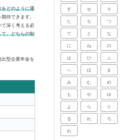
金をどのように運
す
せ
そ
を期待できます。
た
ち
つ
いて深く考える必
て
と
な
して、どちらの制
に
ね
の
は
ひ
ふ
拠出型企業年金を
へ
ほ
ま
み
む
め
も
や
ゆ
よ
ら
り
る
れ
ろ
わ