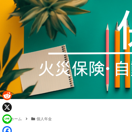
R
e
X
ホーム
個人年金
d
L