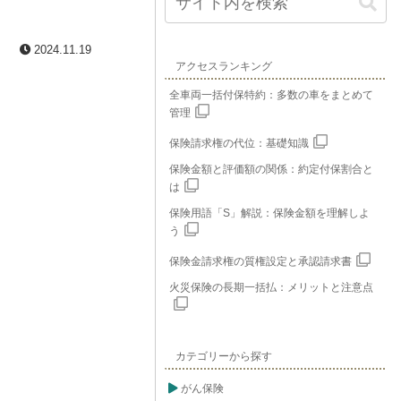
2024.11.19
アクセスランキング
全車両一括付保特約：多数の車をまとめて
管理
保険請求権の代位：基礎知識
保険金額と評価額の関係：約定付保割合と
は
保険用語「S」解説：保険金額を理解しよ
う
保険金請求権の質権設定と承認請求書
火災保険の長期一括払：メリットと注意点
カテゴリーから探す
がん保険