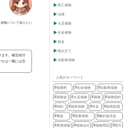
死亡保険
法律
保険について知りたい
火災保険
生命保険
税金
積み立て
ります。確定給付
自動車保険
いかは一概には言
人気のキーワード
保険料
生命保険
自動車保険
保険金
火災保険
保険
保険契約
特約
損害保険
年金
損害賠償
事故
医療保険
解約返戻金
車両保険
保険会社
保険用語
割引