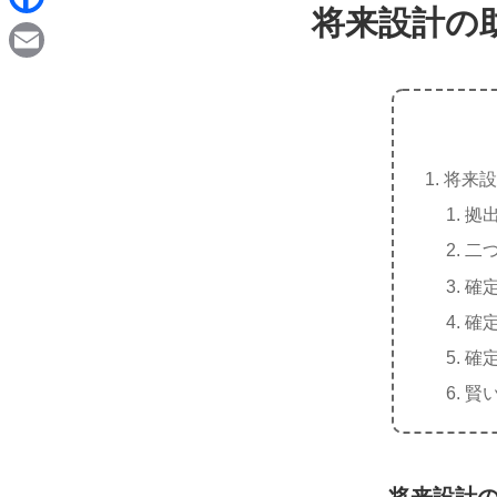
d
将来設計の
i
F
i
n
a
t
E
e
c
m
e
a
b
将来設
i
o
拠
l
o
二
k
確
確
確
賢