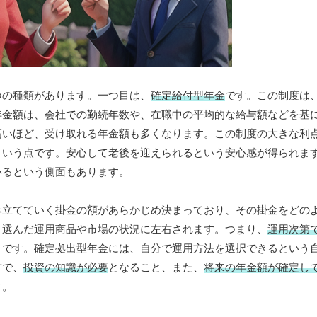
つの種類があります。一つ目は、
確定給付型年金
です。この制度は
年金額は、会社での勤続年数や、在職中の平均的な給与額などを基
高いほど、受け取れる年金額も多くなります。この制度の大きな利
という点です。安心して老後を迎えられるという安心感が得られま
いるという側面もあります。
み立てていく掛金の額があらかじめ決まっており、その掛金をどの
、選んだ運用商品や市場の状況に左右されます。つまり、
運用次第
とです。確定拠出型年金には、自分で運用方法を選択できるという
方で、
投資の知識が必要
となること、また、
将来の年金額が確定し
す。