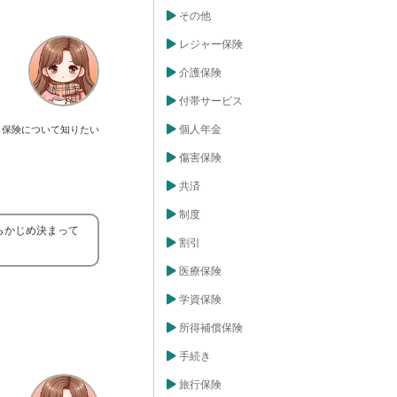
その他
レジャー保険
介護保険
付帯サービス
個人年金
保険について知りたい
傷害保険
共済
制度
らかじめ決まって
割引
医療保険
学資保険
所得補償保険
手続き
旅行保険