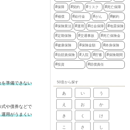
保障
契約
リスク
死亡保障
補償
給付金
がん
解約
保険業法
運用
社会保障
地震保険
定期保険
交通事故
死亡保険金
健康保険
保険金額
終身保険
自賠責保険
入院
貯蓄
保険期間
投資
賠償責任
50音から探す
金を準備できない
あ
い
う
え
お
か
株式や債券などで
、運用がうまくい
き
く
け
こ
さ
し