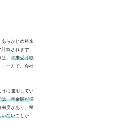
、あらかじめ将来
に計算されます。
点は、
将来受け取
す。一方で、会社
ように運用してい
では、年金額が増
自由度があり、積
ていない
ことか