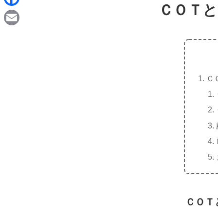
d
ＣＯＴと
i
F
i
n
a
t
E
e
c
m
e
a
b
Ｃ
i
o
l
o
k
ＣＯＴ