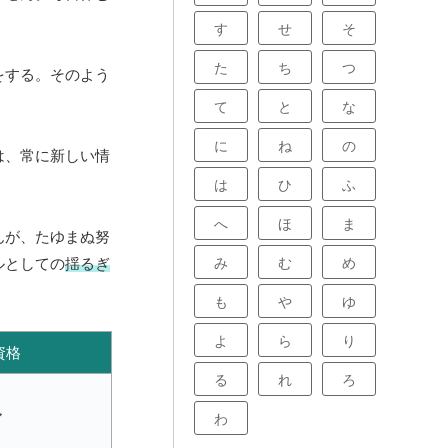
。
す
せ
そ
た
ち
つ
をする。そのよう
て
と
な
に
ね
の
は、常に新しい情
は
ひ
ふ
へ
ほ
ま
んが、たゆまぬ努
み
む
め
ルとしての
揺るぎ
も
や
ゆ
よ
ら
り
資格
る
れ
ろ
ア
わ