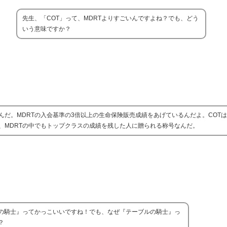
先生、「COT」って、MDRTよりすごいんですよね？でも、どう
いう意味ですか？
なんだ。MDRTの入会基準の3倍以上の生命保険販売成績をあげているんだよ。COT
、MDRTの中でもトップクラスの成績を残した人に贈られる称号なんだ。
の騎士』ってかっこいいですね！でも、なぜ『テーブルの騎士』っ
？