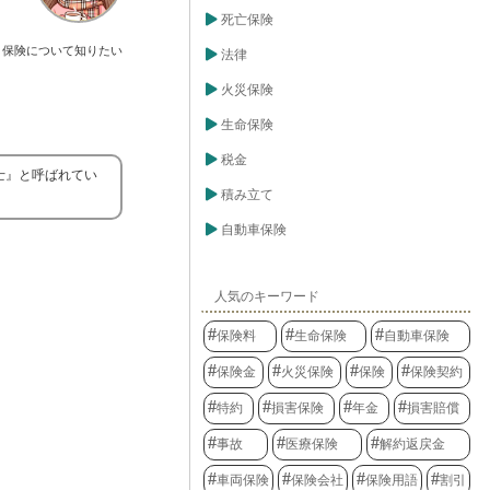
死亡保険
保険について知りたい
法律
火災保険
生命保険
税金
士』と呼ばれてい
積み立て
自動車保険
人気のキーワード
保険料
生命保険
自動車保険
保険金
火災保険
保険
保険契約
特約
損害保険
年金
損害賠償
事故
医療保険
解約返戻金
車両保険
保険会社
保険用語
割引