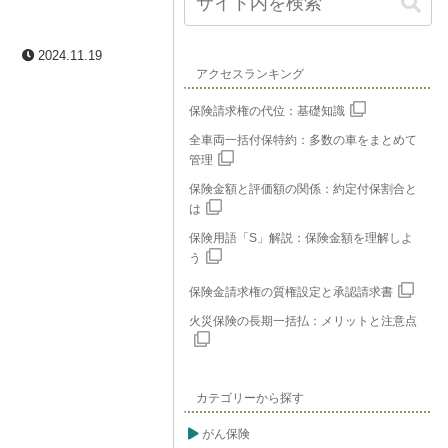
2024.11.19
アクセスランキング
保険請求権の代位：基礎知識
全車両一括付保特約：多数の車をまとめて
管理
保険金額と評価額の関係：約定付保割合と
は
保険用語「S」解説：保険金額を理解しよ
う
保険金請求権の質権設定と承認請求書
火災保険の長期一括払：メリットと注意点
カテゴリーから探す
がん保険