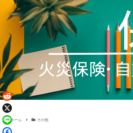
R
e
X
ホーム
その他
d
L