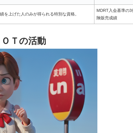
MDRT入会基準の
業績を上げた人のみが得られる特別な資格。
険販売成績
ＣＯＴの活動