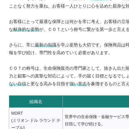
ことなく努力を重ね、お客様一人ひとりに心を込めた親身な
お客様にとって最適な保障とは何かを常に考え、お客様の立
な
献身的な姿勢
が、ＣＯＴという称号に繋がる第一歩と言え
さらに、常に
最新の知識
を学ぶ姿勢も大切です。保険商品は
報を学び続け、専門性を高めていく必要があります。
ＣＯＴの称号は、生命保険販売の専門家として、抜きん出た
力と顧客への真摯な対応によって、手の届く目標となるでし
ない自信
と更なる高みを目指す
強い意志
を象徴するものと言
組織名
MDRT
世界中の生命保険・金融サービス
(ミリオン ドル ラウンド テ
目指して学び続ける。
ーブル)