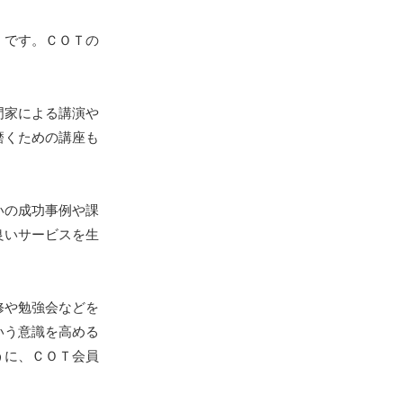
）です。ＣＯＴの
門家による講演や
磨くための講座も
いの成功事例や課
良いサービスを生
修や勉強会などを
いう意識を高める
うに、ＣＯＴ会員