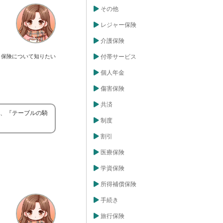
その他
レジャー保険
介護保険
保険について知りたい
付帯サービス
個人年金
傷害保険
共済
は、『テーブルの騎
制度
割引
医療保険
学資保険
所得補償保険
手続き
旅行保険