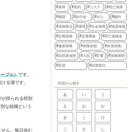
保障
契約
リスク
死亡保障
補償
給付金
がん
解約
保険業法
運用
社会保障
地震保険
定期保険
交通事故
死亡保険金
健康保険
保険金額
終身保険
自賠責保険
入院
貯蓄
保険期間
投資
賠償責任
テーブル）
です。
続ける場です。
50音から探す
あ
い
う
けが得られる特別
え
お
か
特別な組織という
き
く
け
こ
さ
し
ません。毎日休む