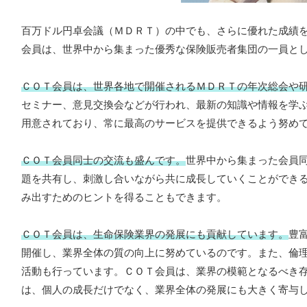
百万ドル円卓会議（ＭＤＲＴ）の中でも、さらに優れた成績
会員は、世界中から集まった優秀な保険販売者集団の一員と
ＣＯＴ会員は、世界各地で開催されるＭＤＲＴの年次総会や
セミナー、意見交換会などが行われ、最新の知識や情報を学
用意されており、常に最高のサービスを提供できるよう努め
ＣＯＴ会員同士の交流も盛んです。
世界中から集まった会員
題を共有し、刺激し合いながら共に成長していくことができ
み出すためのヒントを得ることもできます。
ＣＯＴ会員は、生命保険業界の発展にも貢献しています。
豊
開催し、業界全体の質の向上に努めているのです。また、倫
活動も行っています。ＣＯＴ会員は、業界の模範となるべき
は、個人の成長だけでなく、業界全体の発展にも大きく寄与