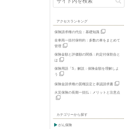
アクセスランキング
保険請求権の代位：基礎知識
全車両一括付保特約：多数の車をまとめて
管理
保険金額と評価額の関係：約定付保割合と
は
保険用語「S」解説：保険金額を理解しよ
う
保険金請求権の質権設定と承認請求書
火災保険の長期一括払：メリットと注意点
カテゴリーから探す
がん保険