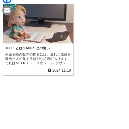
d
i
その他
F
i
n
a
t
E
e
c
m
e
a
b
i
ＣＯＴとは？MDRTとの違い
o
生命保険の販売の世界には、優れた成績を
l
収めた人が集まる特別な組織があります。
o
それはＭＤＲＴ（ミリオン ドル ラウンド
テーブル）です。このＭＤＲＴは、世界中
2024.11.19
から生命保険や金融サービスの専門家が集
k
い、知識や経験を分かち合い、より高い目
標を目指して学び続ける場です。このＭＤ
ＲＴの会員になるには、厳しい条件をクリ
アしなければなりません。ＭＤＲＴの中で
も、さらに高い業績を上げた人だけが得ら
れる特別な資格があります。それがＣＯＴ
（コート オブ ザ テーブル）です。ＣＯＴ
とは、まさに机を囲む、選ばれた会員だけ
が入れる特別な組織という意味です。ＣＯ
Ｔになるには、ＭＤＲＴの入会基準の３倍
以上もの生命保険販売成績を上げる必要が
あります。これは簡単なことではありませ
ん。毎日休むことなく努力を重ね、お客様