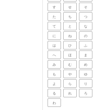
す
せ
そ
た
ち
つ
て
と
な
に
ね
の
は
ひ
ふ
へ
ほ
ま
み
む
め
も
や
ゆ
よ
ら
り
る
れ
ろ
わ