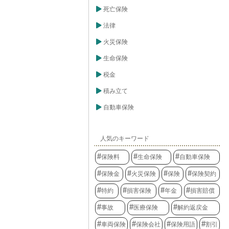
死亡保険
法律
火災保険
生命保険
税金
積み立て
自動車保険
人気のキーワード
保険料
生命保険
自動車保険
保険金
火災保険
保険
保険契約
特約
損害保険
年金
損害賠償
事故
医療保険
解約返戻金
車両保険
保険会社
保険用語
割引