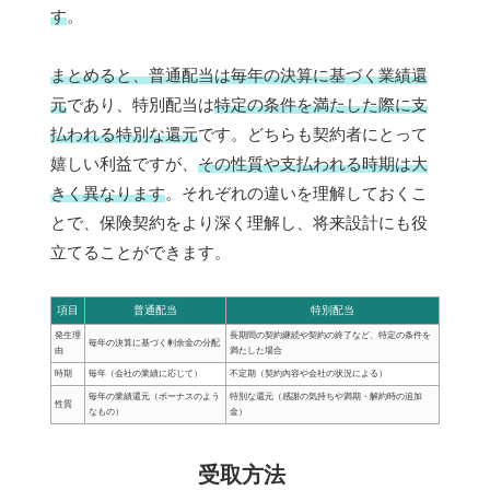
す
。
まとめると、普通配当は毎年の決算に基づく業績還
元
であり、特別配当は
特定の条件を満たした際に支
払われる特別な還元
です。どちらも契約者にとって
嬉しい利益ですが、
その性質や支払われる時期は大
きく異なります
。それぞれの違いを理解しておくこ
とで、保険契約をより深く理解し、将来設計にも役
立てることができます。
項目
普通配当
特別配当
発生理
長期間の契約継続や契約の終了など、特定の条件を
毎年の決算に基づく剰余金の分配
由
満たした場合
時期
毎年（会社の業績に応じて）
不定期（契約内容や会社の状況による）
毎年の業績還元（ボーナスのよう
特別な還元（感謝の気持ちや満期・解約時の追加
性質
なもの）
金）
受取方法