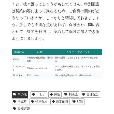
くと、後々困ってしまうかもしれません。特別配当
は契約内容によって異なるため、ご自身の契約がど
うなっているのか、しっかりと確認しておきましょ
う。少しでも不明な点があれば、保険会社に問い合
わせて、疑問を解消し、安心して保険に加入できる
ようにしましょう。
確認方法
詳細
メリット/デメリット
保険契約概要説明書、特約説
後から見返すことができる。紛失の可能性があ
紙媒体
明書
る。
インターネッ
いつでも簡単に確認できる。インターネット環境
保険会社ホームページ
ト
が必要。
問い合わせ
電話、メール
詳しい説明を受けられる。手間がかかる。
その他
「と」
保険
剰余金
普通配当
消滅時
特別配当
通常配当
配当
長期継続