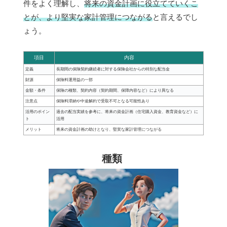
件をよく理解し、
将来の資金計画に役立てていくこ
とが、より堅実な家計管理につながる
と言えるでし
ょう。
項目
内容
定義
長期間の保険契約継続者に対する保険会社からの特別な配当金
財源
保険料運用益の一部
金額・条件
保険の種類、契約内容（契約期間、保障内容など）により異なる
注意点
保険料滞納や中途解約で受取不可となる可能性あり
活用のポイン
過去の配当実績を参考に、将来の資金計画（住宅購入資金、教育資金など）に
ト
活用
メリット
将来の資金計画の助けとなり、堅実な家計管理につながる
種類