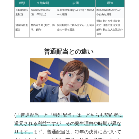
種類
支給時期
説明
用途
長期継続特
長期間契約継続時
長期間保険料を払い続けた契約者
将来の保険料の支払い
別配当
(例: 10年以上)
への感謝
や自由な用途
満期: 新たな生活資金
消滅時特別
契約終了時 (死亡、満
契約期間中に積み立てられた剰余
死亡: 遺族の生活支援
配当
期、解約)
金の一部を還元
解約: 新たな人生設計の
資金
普通配当との違い
{
「普通配当」と「特別配当」は、どちらも契約者に
還元される利益ですが、その発生理由や時期が異な
ります。
まず、普通配当は、毎年の決算に基づいて