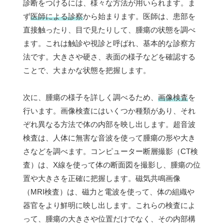
診断をつけるには、様々な方法が用いられます。ま
ず
医師による診察
から始まります。医師は、患部を
直接触ったり、目で見たりして、腫瘍の状態を調べ
ます。これは触診や視診と呼ばれ、基本的な診察方
法です。大きさや硬さ、表面の様子などを確認する
ことで、大まかな状態を把握します。
次に、腫瘍の様子を詳しく調べるため、
画像検査
を
行います。画像検査にはいくつか種類があり、それ
ぞれ異なる方法で体の内部を映し出します。超音波
検査は、人体に無害な音波を使って腫瘍の形や大き
さなどを調べます。コンピューター断層撮影（CT検
査）は、X線を使って体の断面図を撮影し、腫瘍の位
置や大きさを正確に把握します。磁気共鳴画像
（MRI検査）は、磁力と電波を使って、体の組織や
器官をより鮮明に映し出します。これらの検査によ
って、腫瘍の大きさや位置だけでなく、その内部構