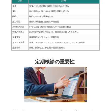
項目
詳細
食事
栄養バランスの良い食事を三食きちんと摂る
運動
体に負担をかけすぎない適度な運動を続ける
睡眠
毎日しっかりと睡眠をとる
定期検査
腫瘍の状態把握と変化の早期発見
異常時の対応
いつもと違う症状が現れたらすぐに医師に相談
治療の注意点
自己判断で治療をやめたり、民間療法に頼ったりしない
健康管理
健康診断や人間ドックの定期受診
ストレス管理
趣味、リラックス、コミュニケーションなどでストレスを発散
生活習慣
禁煙、節酒など、体に悪い習慣を改める
定期検診の重要性