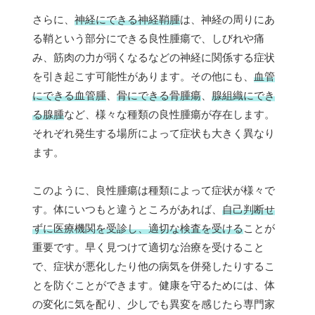
さらに、
神経にできる神経鞘腫
は、神経の周りにあ
る鞘という部分にできる良性腫瘍で、しびれや痛
み、筋肉の力が弱くなるなどの神経に関係する症状
を引き起こす可能性があります。その他にも、
血管
にできる血管腫
、
骨にできる骨腫瘍
、
腺組織にでき
る腺腫
など、様々な種類の良性腫瘍が存在します。
それぞれ発生する場所によって症状も大きく異なり
ます。
このように、良性腫瘍は種類によって症状が様々で
す。体にいつもと違うところがあれば、
自己判断せ
ずに医療機関を受診し、適切な検査を受ける
ことが
重要です。早く見つけて適切な治療を受けること
で、症状が悪化したり他の病気を併発したりするこ
とを防ぐことができます。健康を守るためには、体
の変化に気を配り、少しでも異変を感じたら専門家