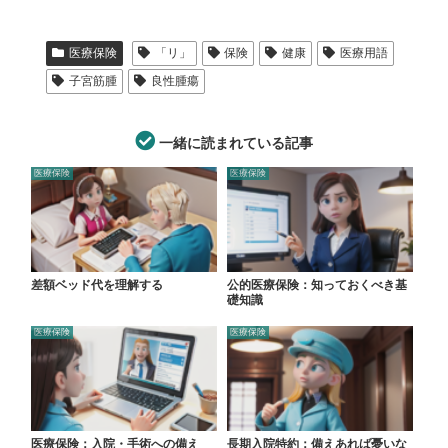
医療保険
「リ」
保険
健康
医療用語
子宮筋腫
良性腫瘍
一緒に読まれている記事
医療保険
医療保険
差額ベッド代を理解する
公的医療保険：知っておくべき基
礎知識
医療保険
医療保険
医療保険：入院・手術への備え
長期入院特約：備えあれば憂いな