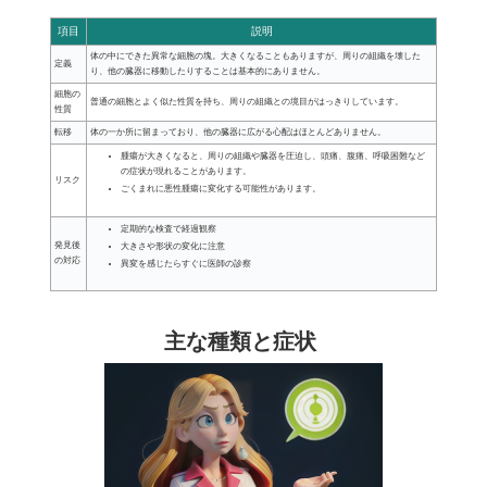
項目
説明
体の中にできた異常な細胞の塊。大きくなることもありますが、周りの組織を壊した
定義
り、他の臓器に移動したりすることは基本的にありません。
細胞の
普通の細胞とよく似た性質を持ち、周りの組織との境目がはっきりしています。
性質
転移
体の一か所に留まっており、他の臓器に広がる心配はほとんどありません。
腫瘍が大きくなると、周りの組織や臓器を圧迫し、頭痛、腹痛、呼吸困難など
の症状が現れることがあります。
リスク
ごくまれに悪性腫瘍に変化する可能性があります。
定期的な検査で経過観察
発見後
大きさや形状の変化に注意
の対応
異変を感じたらすぐに医師の診察
主な種類と症状