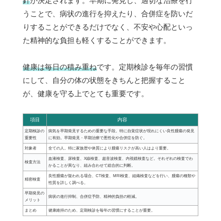
針
が決定されます。早期に発見し、適切な治療を行
うことで、病状の進行を抑えたり、合併症を防いだ
りすることができるだけでなく、不安や心配といっ
た精神的な負担も軽くすることができます。
健康は毎日の積み重ね
です。定期検診を毎年の習慣
にして、自分の体の状態をきちんと把握すること
が、健康を守る上でとても重要です。
項目
内容
定期検診の
病気を早期発見するための重要な手段。特に自覚症状が現れにくい良性腫瘍の発見
重要性
に有効。早期発見・早期治療で悪性化や合併症を防ぐ。
対象者
全ての人。特に家族歴や体質により腫瘍リスクが高い人はより重要。
血液検査、尿検査、X線検査、超音波検査、内視鏡検査など。それぞれの検査でわ
検査方法
かることが異なり、組み合わせて総合的に判断。
良性腫瘍が疑われる場合、CT検査、MRI検査、組織検査などを行い、腫瘍の種類や
精密検査
性質を詳しく調べる。
早期発見の
病状の進行抑制、合併症予防、精神的負担の軽減。
メリット
まとめ
健康維持のため、定期検診を毎年の習慣にすることが重要。