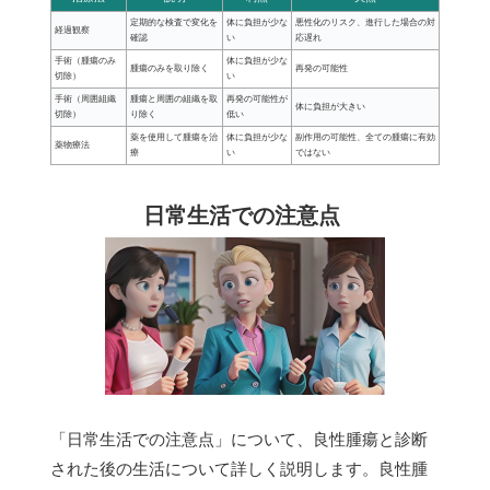
定期的な検査で変化を
体に負担が少な
悪性化のリスク、進行した場合の対
経過観察
確認
い
応遅れ
手術（腫瘍のみ
体に負担が少な
腫瘍のみを取り除く
再発の可能性
切除）
い
手術（周囲組織
腫瘍と周囲の組織を取
再発の可能性が
体に負担が大きい
切除）
り除く
低い
薬を使用して腫瘍を治
体に負担が少な
副作用の可能性、全ての腫瘍に有効
薬物療法
療
い
ではない
日常生活での注意点
「日常生活での注意点」について、良性腫瘍と診断
された後の生活について詳しく説明します。良性腫