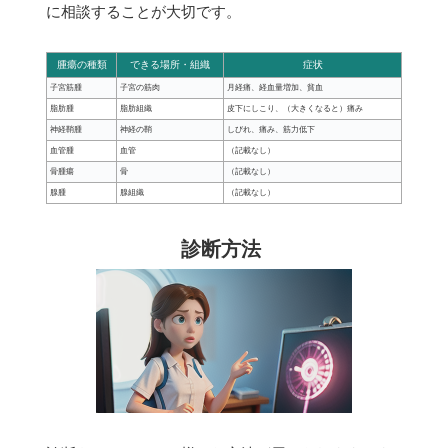
に相談することが大切です。
腫瘍の種類
できる場所・組織
症状
子宮筋腫
子宮の筋肉
月経痛、経血量増加、貧血
脂肪腫
脂肪組織
皮下にしこり、（大きくなると）痛み
神経鞘腫
神経の鞘
しびれ、痛み、筋力低下
血管腫
血管
（記載なし）
骨腫瘍
骨
（記載なし）
腺腫
腺組織
（記載なし）
診断方法