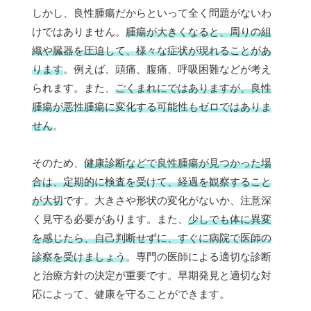
しかし、良性腫瘍だからといって全く問題がないわ
けではありません。
腫瘍が大きくなると、周りの組
織や臓器を圧迫して、様々な症状が現れることがあ
ります
。例えば、頭痛、腹痛、呼吸困難などが考え
られます。また、
ごくまれにではありますが、良性
腫瘍が悪性腫瘍に変化する可能性もゼロではありま
せん
。
そのため、
健康診断などで良性腫瘍が見つかった場
合は、定期的に検査を受けて、経過を観察すること
が大切
です。大きさや形状の変化がないか、注意深
く見守る必要があります。また、
少しでも体に異変
を感じたら、自己判断せずに、すぐに病院で医師の
診察を受けましょう
。専門の医師による適切な診断
と治療方針の決定が重要です。早期発見と適切な対
応によって、健康を守ることができます。