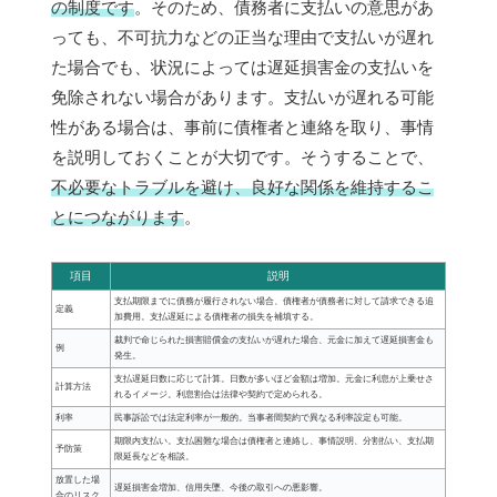
の制度です
。そのため、債務者に支払いの意思があ
っても、不可抗力などの正当な理由で支払いが遅れ
た場合でも、状況によっては遅延損害金の支払いを
免除されない場合があります。支払いが遅れる可能
性がある場合は、事前に債権者と連絡を取り、事情
を説明しておくことが大切です。そうすることで、
不必要なトラブルを避け、良好な関係を維持するこ
とにつながります
。
項目
説明
支払期限までに債務が履行されない場合、債権者が債務者に対して請求できる追
定義
加費用。支払遅延による債権者の損失を補填する。
裁判で命じられた損害賠償金の支払いが遅れた場合、元金に加えて遅延損害金も
例
発生。
支払遅延日数に応じて計算。日数が多いほど金額は増加。元金に利息が上乗せさ
計算方法
れるイメージ。利息割合は法律や契約で定められる。
利率
民事訴訟では法定利率が一般的。当事者間契約で異なる利率設定も可能。
期限内支払い。支払困難な場合は債権者と連絡し、事情説明、分割払い、支払期
予防策
限延長などを相談。
放置した場
遅延損害金増加、信用失墜、今後の取引への悪影響。
合のリスク