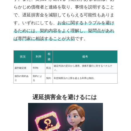
らかじめ債権者と連絡を取り、事情を説明すること
で、遅延損害金を減額してもらえる可能性もありま
す。いずれにしても、
お金に関するトラブルを避け
るためには、契約内容をよく理解し、疑問点があれ
ば専門家に相談することが大切
です。
根
状況
利率
備考
拠
確定判決の翌日から適用。債務不履行に対するペナルテ
裁判確定後
年5%
民法
ィ。
個別の契約あ
契約によ
契約
利息制限法の上限を超える利率は無効。
り
る
遅延損害金を避けるには