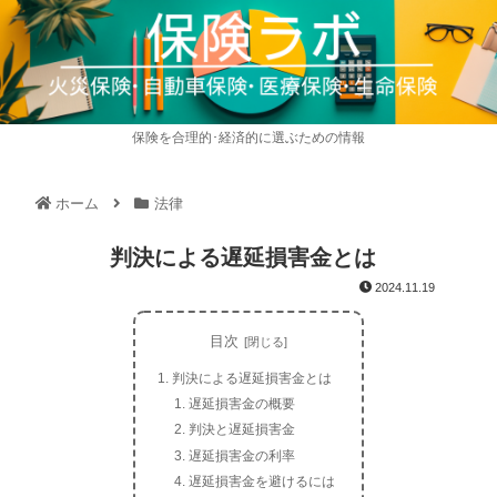
保険を合理的･経済的に選ぶための情報
ホーム
法律
判決による遅延損害金とは
2024.11.19
目次
判決による遅延損害金とは
遅延損害金の概要
判決と遅延損害金
遅延損害金の利率
遅延損害金を避けるには