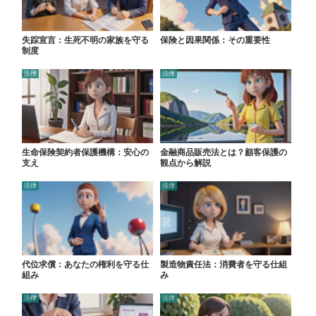
失踪宣言：生死不明の家族を守る
保険と因果関係：その重要性
制度
法律
法律
生命保険契約者保護機構：安心の
金融商品販売法とは？顧客保護の
支え
観点から解説
法律
法律
代位求償：あなたの権利を守る仕
製造物責任法：消費者を守る仕組
組み
み
法律
法律