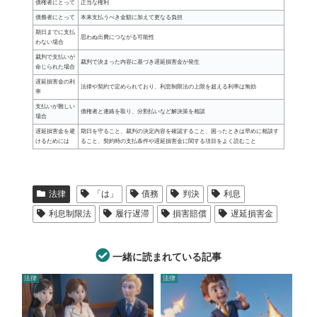
債権者にとって
正当な権利
債務者にとって
本来支払うべき金額に加えて更なる負担
期日までに支払
思わぬ出費につながる可能性
わない場合
裁判で支払いが
裁判で決まった内容に基づき遅延損害金が発生
命じられた場合
遅延損害金の利
法律や契約で定められており、利息制限法の上限を超える利率は無効
率
支払いが難しい
債権者と連絡を取り、分割払いなど解決策を相談
場合
遅延損害金を避
期日を守ること、裁判の決定内容を確認すること、困ったときは早めに相談す
けるためには
ること、契約時の支払条件や遅延損害金に関する項目をよく読むこと
法律
「は」
債務
判決
利息
利息制限法
履行遅滞
損害賠償
遅延損害金
一緒に読まれている記事
法律
法律