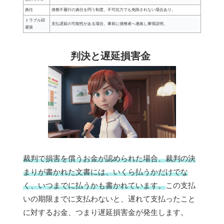
責任
債務不履行の責任を問う制度。不可抗力でも免除されない場合あり。
トラブル回
支払遅延の可能性がある場合、事前に債権者へ連絡し事情説明。
避策
判決と遅延損害金
裁判で損害を償うお金が認められた場合、裁判の決
まりが書かれた文書には、いくら払うかだけでな
く、いつまでに払うかも書かれています。
この支払
いの期限までに支払わないと、遅れて支払ったこと
に対するお金、つまり遅延損害金が発生します。