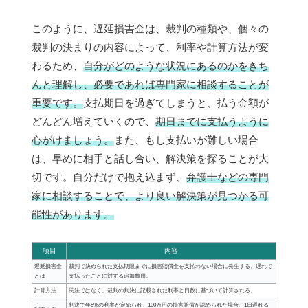
このように、遅延損害金は、裁判の種類や、個々の
裁判の決まりの内容によって、利率や計算方法が変
わるため、
自分がどのような状況にあるのかをきち
んと理解し、必要であれば専門家に相談することが
重要です。
支払期日を過ぎてしまうと、払う金額が
どんどん増えていくので、
期日までに支払うように
心がけましょう。
また、もし支払いが難しい場合
は、早めに相手と話し合い、解決策を探ることが大
切です。自分だけで抱え込まず、
弁護士などの専門
家に相談することで、より良い解決策が見つかる可
能性があります。
項目
内容
遅延損害金
裁判で決められた支払期限までに損害賠償金を支払わない場合に発生する、遅れて
とは
支払ったことに対する追加費用。
計算方法
民法ではなく、裁判の判決に記載された利率と日数に基づいて計算される。
判決で年5%の利率が定められ、100万円の損害賠償が認められた場合、1日遅れる