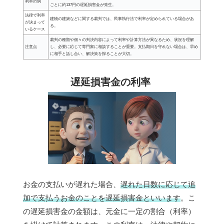
利率の例
ごとに約137円の遅延損害金が発生。
法律で利率
建物の建築などに関する裁判では、民事執行法で利率が定められている場合があ
が決まって
る。
いるケース
裁判の種類や個々の判決内容によって利率や計算方法が異なるため、状況を理解
注意点
し、必要に応じて専門家に相談することが重要。支払期日を守れない場合は、早め
に相手と話し合い、解決策を探ることが大切。
遅延損害金の利率
お金の支払いが遅れた場合、
遅れた日数に応じて追
加で支払うお金のことを遅延損害金といいます
。こ
の遅延損害金の金額は、元金に一定の割合（利率）