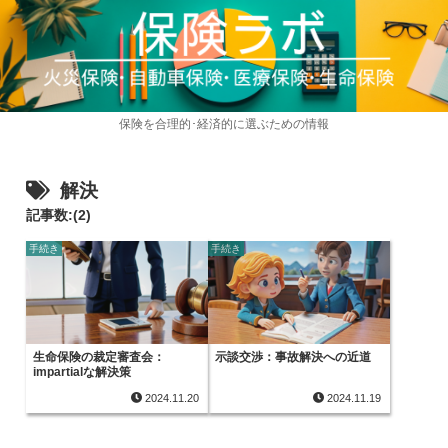
保険を合理的･経済的に選ぶための情報
解決
記事数:(2)
手続き
手続き
生命保険の裁定審査会：
示談交渉：事故解決への近道
impartialな解決策
2024.11.20
2024.11.19