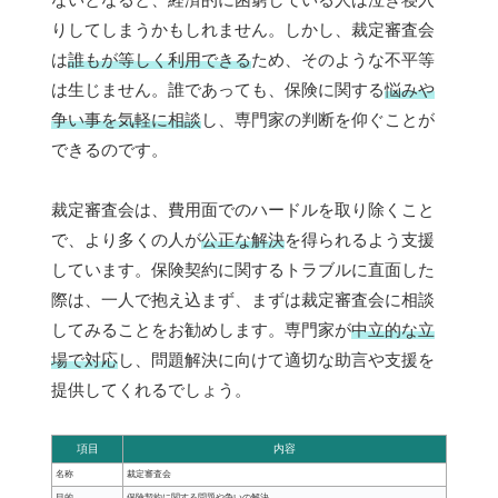
りしてしまうかもしれません。しかし、裁定審査会
は
誰もが等しく利用できる
ため、そのような不平等
は生じません。誰であっても、保険に関する
悩みや
争い事を気軽に相談
し、専門家の判断を仰ぐことが
できるのです。
裁定審査会は、費用面でのハードルを取り除くこと
で、より多くの人が
公正な解決
を得られるよう支援
しています。保険契約に関するトラブルに直面した
際は、一人で抱え込まず、まずは裁定審査会に相談
してみることをお勧めします。専門家が
中立的な立
場で対応
し、問題解決に向けて適切な助言や支援を
提供してくれるでしょう。
項目
内容
名称
裁定審査会
目的
保険契約に関する問題や争いの解決