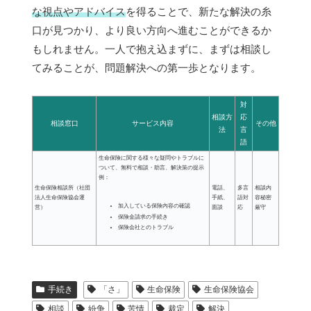
な視点やアドバイス
を得ることで、新たな解決の糸
口が見つかり、より良い方向へ進むことができるか
もしれません。一人で抱え込まずに、まずは相談し
てみることが、問題解決への第一歩となります。
対
相談方
応
相談窓口
サービス内容
その他
法
言
語
生命保険に関する様々な疑問やトラブルに
ついて、無料で相談・助言、解決策の提示
例：
生命保険相談所（社団
電話、
多言
相談内
法人生命保険協会運
手紙、
語対
容秘密
加入している保険内容の確認
営）
面談
応
厳守
保険金請求の手続き
保険会社とのトラブル
手続き
「さ」
生命保険
生命保険協会
相談
紛争
苦情
裁定
解決