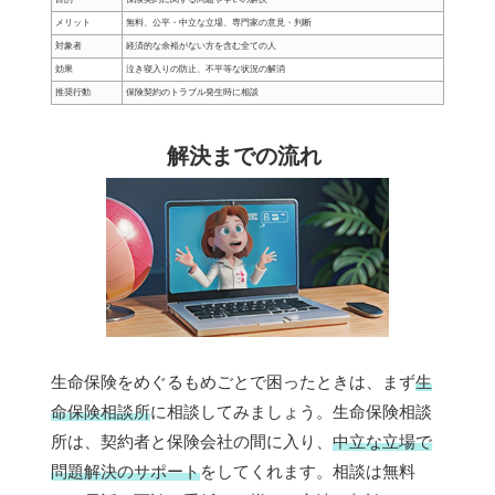
メリット
無料、公平・中立な立場、専門家の意見・判断
対象者
経済的な余裕がない方を含む全ての人
効果
泣き寝入りの防止、不平等な状況の解消
推奨行動
保険契約のトラブル発生時に相談
解決までの流れ
生命保険をめぐるもめごとで困ったときは、まず
生
命保険相談所
に相談してみましょう。生命保険相談
所は、契約者と保険会社の間に入り、
中立な立場で
問題解決のサポート
をしてくれます。相談は無料