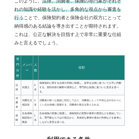
このように、
法律、消費者、保険の専門家がそれぞ
れの知識や経験を活かし、多角的な視点から審査を
行う
ことで、保険契約者と保険会社の双方にとって
納得感のある結論を導き出すことが期待されます。
これは、公正な解決を目指す上で非常に重要な仕組
みと言えるでしょう。
専
門
メンバ
人
役割
分
ー
数
野
保険契約に関する法律や判例に精通し、紛争を法律に基づいて公平に判断
法
4
弁護士
する。契約内容の解釈や適用など、専門的な知識に基づいた意見を述べ
律
名
る。
消
消費生活
4
消費者の様々な相談に対応しており、消費者にとって不利な点や分かりに
費
相談員
名
くい点を的確に指摘する。消費者の視点を取り入れる。
者
生命保険
生命保険の実務に精通し、保険契約の実態や業界の慣習などを熟知してい
保
1
相談室の
る。専門家ならではの視点から、具体的な事例や過去の判例などを参考に
険
名
職員
しながら意見を述べる。