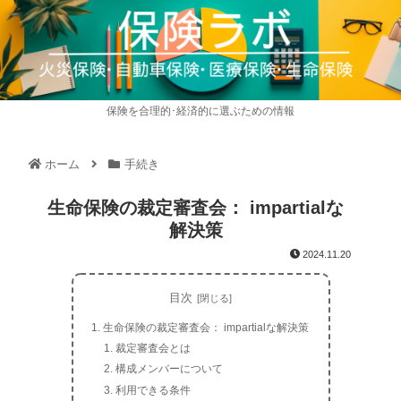
保険を合理的･経済的に選ぶための情報
ホーム
手続き
生命保険の裁定審査会： impartialな
解決策
2024.11.20
目次
生命保険の裁定審査会： impartialな解決策
裁定審査会とは
構成メンバーについて
利用できる条件