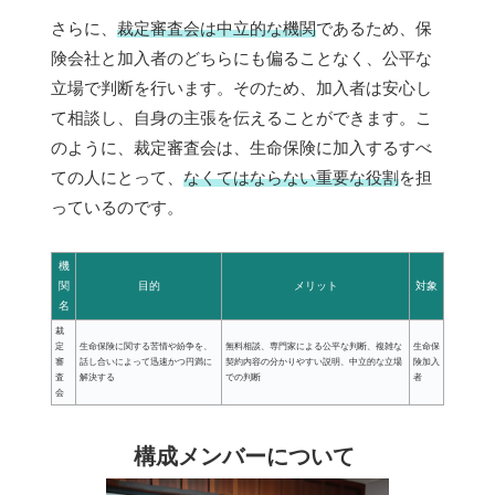
さらに、
裁定審査会は中立的な機関
であるため、保
険会社と加入者のどちらにも偏ることなく、公平な
立場で判断を行います。そのため、加入者は安心し
て相談し、自身の主張を伝えることができます。こ
のように、裁定審査会は、生命保険に加入するすべ
ての人にとって、
なくてはならない重要な役割
を担
っているのです。
機
関
目的
メリット
対象
名
裁
定
生命保険に関する苦情や紛争を、
無料相談、専門家による公平な判断、複雑な
生命保
審
話し合いによって迅速かつ円満に
契約内容の分かりやすい説明、中立的な立場
険加入
査
解決する
での判断
者
会
構成メンバーについて