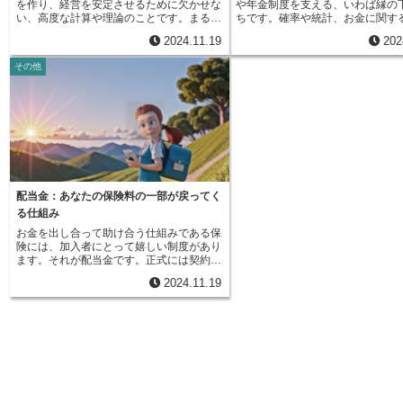
を作り、経営を安定させるために欠かせな
や年金制度を支える、いわば縁の
支払っている期間中に、病気やケガで働け
は限らず、保険会社の経営状況に
い、高度な計算や理論のことです。まるで
ちです。確率や統計、お金に関す
なくなった場合に、保険金が受け取れるタ
配当を行うかどうかが決定されま
家の土台のように、保険事業全体を支える
いった高度な計算手法を用いて、
イプもあります。これは、予期せぬ出来事
配当を行うと決定された場合、積
2024.11.19
202
重要な役割を担っています。具体的には、
りうるリスクを見積もり、それに
による収入減に備えることができるため、
れていた契約者配当準備金から支
保険料はいくらに設定すれば良いか、将来
組みを設計・運営・管理するのが
安心感を高めることができます。さらに、
われます。つまり、契約者配当準
その他
の支払いに備えてどのくらいのお金を準備
事です。具体的には、将来の出来
一部の退職年金保険では、加入者が亡くな
将来の契約者への還元を確実にす
しておくべきか（責任準備金）、契約者へ
ば病気や事故といった不測の事態
った場合に、遺族に保険金が支払われるも
安全装置と言えるでしょう。保険
分配できるお金はどのくらいあるのか（契
確率を予測し、それに応じた保険
のもあります。公的年金だけでは不安を感
経営の安定性を保ちつつ、契約者
約者配当）などを計算するための、数学的
立て金の額を計算します。複雑な
じている人や、より充実した老後生活を送
還元も実現するために、この準備
な方法が含まれます。生命保険のように人
使し、一人ひとりに合った適切な
りたいと考えている人は、退職年金保険の
に管理する必要があります。安定
の生死に関わるものや、自動車保険や火災
供を実現しています。また、保険
活用を検討してみると良いでしょう。様々
があってこそ、契約者への還元も
保険といった、損害を保障するものなど、
発にも携わり、時代や社会の変化
なタイプの商品があるので、自分のライフ
るため、契約者配当準備金は、保
様々な種類の保険商品に対して、保険数理
て、人々のニーズに合った新しい
スタイルや将来設計に合わせて、最適なも
契約者の良好な関係を維持するた
は活用されます。将来、事故や病気といっ
案します。さらに、企業の財務状
のを選ぶことが大切です。保険会社の担当
な役割を果たしていると言えるで
た不確かな出来事が起きた際に、きちんと
し、健全な経営を維持するための
配当金：あなたの保険料の一部が戻ってく
者に相談したり、資料を比較検討したりす
また、この準備金の存在は、契約
保障をお支払いできるよう、保険数理を使
スを行うなど、その活躍の場は多
ることで、自分に合った退職年金保険を見
て安心感を与えると共に、保険会
る仕組み
って将来のリスクを予測し、適正な保険料
ます。保険会社や年金基金はもち
つけることができるでしょう。将来の安心
る信頼感にも繋がる重要な要素と
お金を出し合って助け合う仕組みである保
を計算します。これは、保険会社が健全な
ンサルティング会社などでも活躍
を手に入れるためにも、早いうちから老後
しょう。
険には、加入者にとって嬉しい制度があり
経営を続けるためにも、契約者の方々に安
げています。人々の生活の安定と
資金の準備について考えてみることが重要
ます。それが配当金です。正式には契約者
心して保障を受けていただくためにも、と
全な発展に大きく貢献している保
です。
配当金と呼ばれ、保険会社が一年間の事業
ても大切なことです。複雑な計算や統計分
は、近年注目されている情報科学
2024.11.19
を通じて利益を得た際に、その一部を契約
析を用いることで、保険会社の財務の健全
能の技術も積極的に活用し、より
者に還元するものです。これは、加入者み
性を保ち、契約者への適切な保障の提供を
い予測や分析に挑戦しています。
んなで保険会社を支え、その成果を分かち
実現しています。また、新しい保険商品を
の情報を処理し、複雑な状況を読
合うという、助け合いの精神に基づいた制
開発したり、事業運営上の様々なリスクを
とで、将来の不確実性を見通し、
度と言えるでしょう。この配当金は、どの
管理したりといった場面でも、保険数理は
制度設計を実現していく、まさに
ようにして生まれるのでしょうか。保険会
役に立っています。このように、保険数理
全を守る専門家と言えるでしょう
社は、集めた保険料を元に、保険金の支払
は保険業界全体の発展を支える、なくては
分析だけでなく、制度設計にも深
い準備や様々な事業運営を行います。その
ならない要素となっています。保険会社
ことで、私たちの生活を様々なリ
中で、保険金の支払いが当初の予定よりも
は、保険数理に基づいた適切な経営を行う
守ってくれているのです。