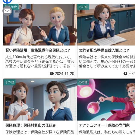
d
i
個人年金
その他
F
i
n
a
t
E
e
c
m
e
a
b
i
賢い保険活用！適格退職年金保険とは？
契約者配当準備金繰入額とは？
o
人生100年時代と言われる現代において、
保険会社は、将来の保険金や給付
l
老後の生活資金をどう確保するかは、誰も
いに備えて、集めた保険料の一部
o
が避けて通れない重要な課題です。公的年
備金として積み立てておく必要が
金制度はありますが、それだけでゆとりあ
す。この責任準備金は、将来の支
2024.11.20
202
る老後を送れるとは限りません。不足する
実に行うための重要な役割を担っ
k
部分を補うため、老後資金を自分で準備す
いわば契約者との約束を守るため
その他
その他
る方法の一つとして、退職年金保険への加
資金です。様々な種類の責任準備
入が注目されています。退職年金保険と
ますが、その中の一つに契約者配
は、将来の年金受給を目的とした保険商品
があります。契約者配当準備金は
です。毎月保険料を支払うことで、あらか
字の如く、契約者配当の支払いに
じめ決めた年齢から、年金として定期的に
み立てられます。契約者配当とは
受け取ることができます。受け取る年金の
社の剰余金の中から、保険契約者
額や期間は、加入時に選択するプランによ
れるお金のことです。分かりやす
って異なります。将来受け取る年金額が確
と、会社の業績が良かった場合に
定しているため、老後の生活設計を立てや
益の一部を契約者に分配する仕組
すく、計画的に老後資金を準備したい人に
この配当金は、加入している保険
保険数理：保険料算出の仕組み
アクチュアリー：保険の専門家
適しています。また、退職年金保険には、
契約期間、そして会社の業績によ
保険数理とは、保険会社が様々な保険商品
保険数理人は、私たちの暮らしを
様々な種類があります。例えば、保険料を
が変動します。必ずしも毎年支払