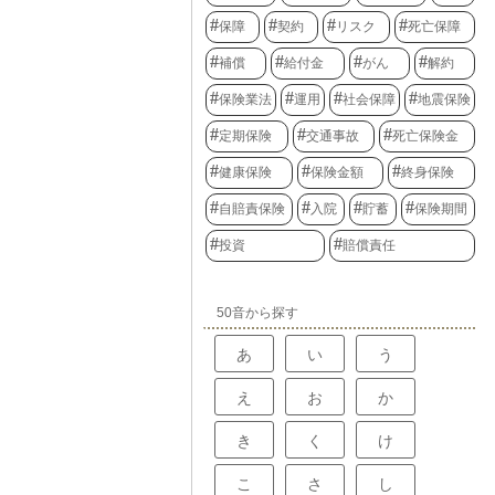
保障
契約
リスク
死亡保障
補償
給付金
がん
解約
保険業法
運用
社会保障
地震保険
定期保険
交通事故
死亡保険金
健康保険
保険金額
終身保険
自賠責保険
入院
貯蓄
保険期間
投資
賠償責任
50音から探す
あ
い
う
え
お
か
き
く
け
こ
さ
し