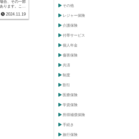
場合、その一部
するのが契約者
その他
あります。この
、主に３つの種
い、将来この契
保険料の支払い
2024.11.19
積み立てておく
レジャー保険
配当です。これ
当準備金は、将
金を差し引くこ
を約束するもの
介護保険
の負担を軽くす
も、会社の経営
け取った配当金
場合に支払われ
付帯サービス
当です。必要な
では、なぜ配当
て受け取ること
ょうか。それ
け取った配当金
個人年金
営状態を維持
用する積立配当
大切にしている
当金にも利息が
傷害保険
。配当準備金を
ることができる
将来にわたって
す。契約者配当
共済
に利益を還元し
た保険料の一部
すことができま
メリットです。
制度
て安心材料の一
済的な負担を軽
配当準備金の存
加入する魅力を
割引
も役立つと考え
います。また、
備金は、監督官
余金は、保険会
ています。これ
医療保険
率的な事業運営
性を示す重要な
あります。契約
官庁は、報告さ
学資保険
社双方にとって
を確認すること
るでしょう。
監視し、保険契
所得補償保険
して保険サービ
会社の経営の透
手続き
のように、配当
社双方にとって
旅行保険
と言えます。