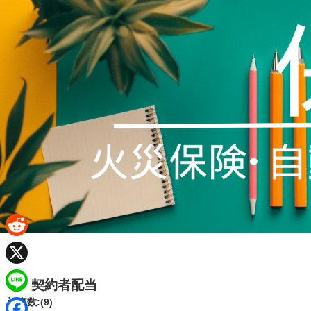
R
e
X
契約者配当
d
L
記事数:(9)