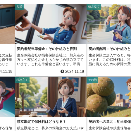
共済
積み立て
契約者配当準備金：その仕組みと役割
契約者配当：その仕組みと
金の支払
生命保険会社や損害保険会社は、加入者の
生命保険に加入すると、毎
を責任準
方々へ支払うお金をあらかじめ積み立てて
います。この保険料は、将
ありま
います。これを準備金と言います。準備金
態に備えるための保障の費
払いを確
には様々な種類がありますが、その一つに
なく、保険会社が事業を運
4.11.19
2024.11.19
ており、
契約者配当準備金というものがあります。
に必要な費用にも使われま
の大切な
このお金は、将来、契約者の方々に配当と
算するには、将来の死亡す
積み立て
その他
金があり
してお戻しするためのものです。配当と
す予定死亡率、集めたお金
当準備金
は、会社が得た利益の一部を、契約者の
れる見込みの利益率を示す
、読んで
方々に還元する仕組みです。保険会社は、
て集めた保険料のうち事業
備えて積
皆様からいただいた保険料や、その保険料
の割合を示す予定事業費率
、保険会
を運用して得られた利益を元に事業を運営
要素を使います。これらの
に還元さ
しています。そこから、事業運営に必要な
が起こるか分からず不確実
く言う
費用や、保険金として支払うお金などを差
踏まえ、安全を見込んで少
、その利
し引いた後、残ったお金の一部を契約者配
れます。つまり、実際に亡
みです。
当準備金として積み立てています。この準
や、お金の運用で得られた
の種類や
備金を積み立てる目的は、契約者の方々へ
に使われた費用などが、あ
積立勘定で保険料はどうなる？
契約者への還元：配当準備
って金額
利益を還元することです。生命保険や損害
ていたよりも少なかった場
守る保険
積立勘定とは、将来の保険金のお支払いや
生命保険会社や損害保険会
われると
保険は、長期間にわたる契約となる場合が
生します。この余剰金の一