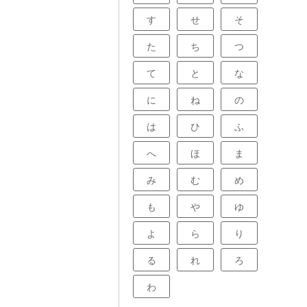
す
せ
そ
た
ち
つ
て
と
な
に
ね
の
は
ひ
ふ
へ
ほ
ま
み
む
め
も
や
ゆ
よ
ら
り
る
れ
ろ
わ