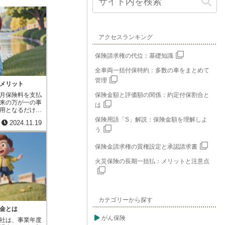
アクセスランキング
保険請求権の代位：基礎知識
全車両一括付保特約：多数の車をまとめて
管理
メリット
月保険料を支払
保険金額と評価額の関係：約定付保割合と
来の万が一の事
は
用となるだけで
営していくため
保険用語「S」解説：保険金額を理解しよ
2024.11.19
す。保険料を計
う
る人の割合を示
を運用して得ら
保険金請求権の質権設定と承認請求書
予定利率、そし
運営に使う費用
火災保険の長期一括払：メリットと注意点
という、３つの
要素は、将来何
性があることを
し高めに設定さ
くなった人の数
カテゴリーから探す
利益、事業運営
らかじめ予定し
金とは
合、余剰金が発
がん保険
社は、事業年度
部を、保険契約