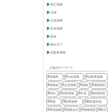
死亡保険
法律
火災保険
生命保険
税金
積み立て
自動車保険
人気のキーワード
保険料
生命保険
自動車保険
保険金
火災保険
保険
保険契約
特約
損害保険
年金
損害賠償
事故
医療保険
解約返戻金
車両保険
保険会社
保険用語
割引