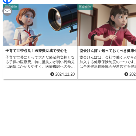
d
i
医療保険
医療保険
F
i
n
a
t
E
e
c
m
e
a
b
i
子育て世帯必見！医療費助成で安心を
協会けんぽ：知っておくべき健康
o
子育て世帯にとって大きな経済的負担とな
協会けんぽは、会社で働く人やそ
l
る子供の医療費。特に抵抗力が弱い乳幼児
加入する健康保険制度の一つです
o
は病気にかかりやすく、医療機関への受診
は全国健康保険協会が運営する健
回数も多くなりがちです。このような状況
いい、健康保険組合に加入してい
2024.11.20
202
を踏まえ、子育て中の家庭の経済的な負担
で働く人が対象となります。会社
k
を軽くし、子供たちが安心して医療を受け
合、ほとんどの人が何らかの健康
られるように、設けられているのが乳幼児
りますが、大きな会社には独自の
医療費助成制度です。この制度は、簡単に
組合を持っているところが多いで
言うと、市区町村などの自治体が子供の医
でない中小企業や新しくできた会
療費の自己負担分の一部、または全部を助
人は、基本的に協会けんぽに加入
成してくれるというものです。対象となる
健康保険証にも「協会けんぽ」と
のは、生まれたばかりの新生児から小学校
いるので、すぐに確認できます。
入学前までの子供です。急に熱を出した
けんぽは、平成二十年十月に設立
り、感染症にかかったり、思わぬケガをし
国健康保険協会が運営しています
てしまったりと、予期しない医療費の発生
んぽの主な役割は、病気やけがで
は子育て世帯にとって大きな不安要素で
かる時の医療費の負担を軽くする
す。この制度を利用することで、そのよう
す。診察代や薬代の自己負担額を
な急な出費に備えることができ、安心して
ることで、経済的な不安を和らげ