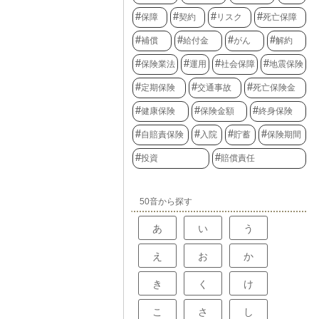
保障
契約
リスク
死亡保障
補償
給付金
がん
解約
保険業法
運用
社会保障
地震保険
定期保険
交通事故
死亡保険金
健康保険
保険金額
終身保険
自賠責保険
入院
貯蓄
保険期間
投資
賠償責任
50音から探す
あ
い
う
え
お
か
き
く
け
こ
さ
し