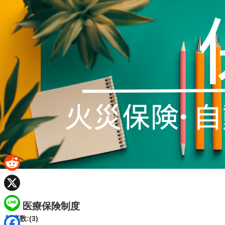
R
e
X
医療保険制度
d
L
記事数:(3)