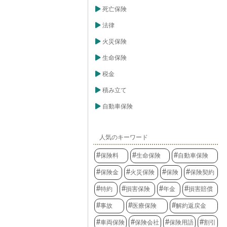
死亡保険
法律
火災保険
生命保険
税金
積み立て
自動車保険
人気のキーワード
保険料
生命保険
自動車保険
保険金
火災保険
保険
保険契約
特約
損害保険
年金
損害賠償
事故
医療保険
解約返戻金
車両保険
保険会社
保険用語
割引