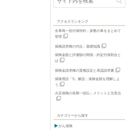
アクセスランキング
全車両一括付保特約：多数の車をまとめて
管理
保険請求権の代位：基礎知識
保険金額と評価額の関係：約定付保割合と
は
保険金請求権の質権設定と承認請求書
保険用語「S」解説：保険金額を理解しよ
う
火災保険の長期一括払：メリットと注意点
カテゴリーから探す
がん保険