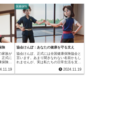
医療保険
保険
協会けんぽ：あなたの健康を守る支え
の家族が
協会けんぽ、正式には全国健康保険協会と
。正式に
言います。あまり聞きなれない名前かもし
康保険と
れませんが、実は私たちの日常生活を支え
ない会社
る重要な役割を担っています。会社で働く
4.11.19
2024.11.19
で働く場
人の中には、健康保険組合に入っている人
保険に入
と、この協会けんぽに入っている人がいま
健康保険
す。では、この二つの違いは何でしょう
す。そう
か。簡単に言うと、大きな会社は独自の健
社で働く
康保険組合を作ることができ、そこに社員
します。
が入ります。一方、健康保険組合を作らな
書かれて
い会社や、比較的小さな会社で働く人は、
この協会
自動的に協会けんぽに加入することになり
された全
ます。では、協会けんぽは何をしてくれる
。協会け
のでしょうか。一番大切な役割は、病気や
病院にか
けがをした時の医療費の負担を軽くしてく
ことで
れることです。病院の窓口で健康保険証を
少なくす
提示することで、医療費の自己負担額を抑
ます。ま
えることができます。もし協会けんぽに入