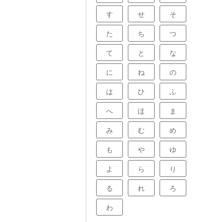
す
せ
そ
た
ち
つ
て
と
な
に
ね
の
は
ひ
ふ
へ
ほ
ま
み
む
め
も
や
ゆ
よ
ら
り
る
れ
ろ
わ