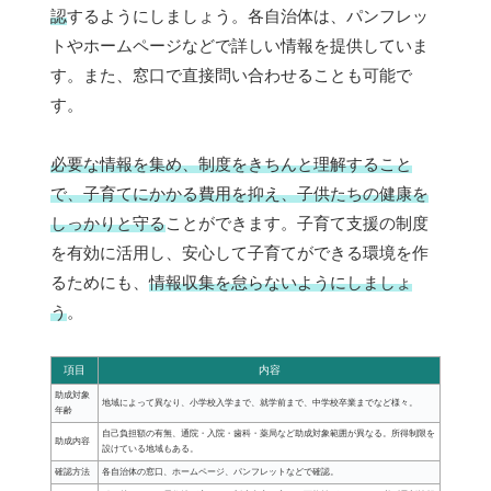
認
するようにしましょう。各自治体は、パンフレッ
トやホームページなどで詳しい情報を提供していま
す。また、窓口で直接問い合わせることも可能で
す。
必要な情報を集め、制度をきちんと理解すること
で、子育てにかかる費用を抑え、子供たちの健康を
しっかりと守る
ことができます。子育て支援の制度
を有効に活用し、安心して子育てができる環境を作
るためにも、
情報収集を怠らないようにしましょ
う
。
項目
内容
助成対象
地域によって異なり、小学校入学まで、就学前まで、中学校卒業までなど様々。
年齢
自己負担額の有無、通院・入院・歯科・薬局など助成対象範囲が異なる。所得制限を
助成内容
設けている地域もある。
確認方法
各自治体の窓口、ホームページ、パンフレットなどで確認。