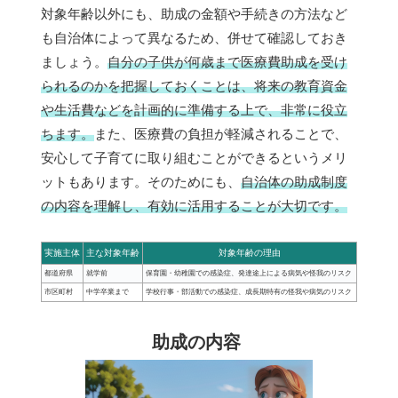
対象年齢以外にも、助成の金額や手続きの方法など
も自治体によって異なるため、併せて確認しておき
ましょう。
自分の子供が何歳まで医療費助成を受け
られるのかを把握しておくことは、将来の教育資金
や生活費などを計画的に準備する上で、非常に役立
ちます。
また、医療費の負担が軽減されることで、
安心して子育てに取り組むことができるというメリ
ットもあります。そのためにも、
自治体の助成制度
の内容を理解し、有効に活用することが大切です。
実施主体
主な対象年齢
対象年齢の理由
都道府県
就学前
保育園・幼稚園での感染症、発達途上による病気や怪我のリスク
市区町村
中学卒業まで
学校行事・部活動での感染症、成長期特有の怪我や病気のリスク
助成の内容