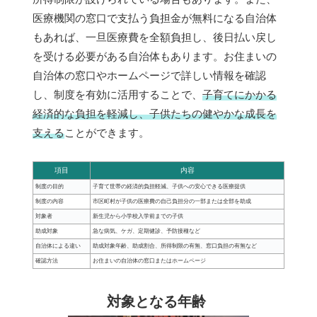
医療機関の窓口で支払う負担金が無料になる自治体
もあれば、一旦医療費を全額負担し、後日払い戻し
を受ける必要がある自治体もあります。お住まいの
自治体の窓口やホームページで詳しい情報を確認
し、制度を有効に活用することで、
子育てにかかる
経済的な負担を軽減し、子供たちの健やかな成長を
支える
ことができます。
項目
内容
制度の目的
子育て世帯の経済的負担軽減、子供への安心できる医療提供
制度の内容
市区町村が子供の医療費の自己負担分の一部または全部を助成
対象者
新生児から小学校入学前までの子供
助成対象
急な病気、ケガ、定期健診、予防接種など
自治体による違い
助成対象年齢、助成割合、所得制限の有無、窓口負担の有無など
確認方法
お住まいの自治体の窓口またはホームページ
対象となる年齢