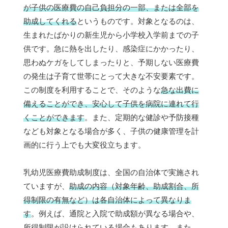
が子供の医療費の自己負担分の一部、または全部を
助成してくれる
というものです。対象となるのは、
生まれたばかりの新生児から小学校入学前までの子
供です。急に熱を出したり、感染症にかかったり、
思わぬケガをしてしまったりと、予期しない医療費
の発生は子育て世帯にとって大きな不安要素です。
この制度を利用することで、そのような
急な出費に
備えることができ、安心して子供を病院に連れて行
くことができます
。また、定期的な健診や予防接種
なども対象となる場合が多く、子供の健康管理を計
画的に行う上でも大変役立ちます。
乳幼児医療費助成制度は、全国の自治体で実施され
ていますが、
助成の内容（対象年齢、助成割合、所
得制限の有無など）は各自治体によって異なりま
す
。例えば、通院と入院で助成額が異なる場合や、
所得制限が設けられている場合もあります。また、