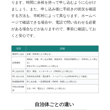
ります。時間に余裕を持って申し込むように心がけ
ましょう。また、申し込み後に手続きの状況を確認
する方法も、市町村によって異なります。ホームペ
ージで確認できる場合や、電話で問い合わせる必要
がある場合などがありますので、事前に確認してお
くと安心です。
項目
詳細
事前申し込み
必要（市町村により異なる）
保険証、印鑑、申し込み用紙、家族状況・所得証明書類など（市町村により異な
必要書類
る）
原本か写しかは市町村により異なる
申し込み方法
窓口、郵送、インターネット（市町村により異なる）
問い合わせ先
市町村担当部署（電話番号、メールアドレスは市町村HPなどで確認）
助成開始時期
申し込み後、一定期間必要（市町村・制度により異なる）
手続き状況確
方法：HP、電話など（市町村により異なる）
認
自治体ごとの違い