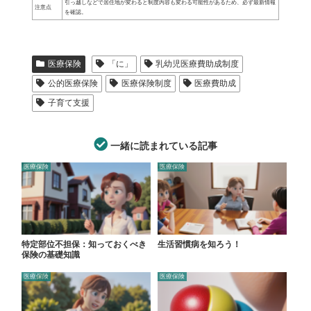
引っ越しなどで居住地が変わると制度内容も変わる可能性があるため、必ず最新情報
注意点
を確認。
医療保険
「に」
乳幼児医療費助成制度
公的医療保険
医療保険制度
医療費助成
子育て支援
一緒に読まれている記事
医療保険
医療保険
特定部位不担保：知っておくべき
生活習慣病を知ろう！
保険の基礎知識
医療保険
医療保険