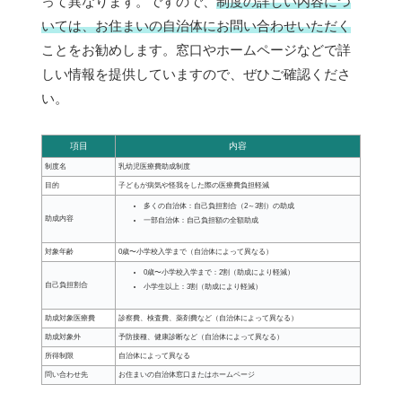
って異なります。ですので、
制度の詳しい内容につ
いては、お住まいの自治体にお問い合わせいただく
ことをお勧めします。窓口やホームページなどで詳
しい情報を提供していますので、ぜひご確認くださ
い。
項目
内容
制度名
乳幼児医療費助成制度
目的
子どもが病気や怪我をした際の医療費負担軽減
多くの自治体：自己負担割合（2～3割）の助成
助成内容
一部自治体：自己負担額の全額助成
対象年齢
0歳〜小学校入学まで（自治体によって異なる）
0歳〜小学校入学まで：2割（助成により軽減）
自己負担割合
小学生以上：3割（助成により軽減）
助成対象医療費
診察費、検査費、薬剤費など（自治体によって異なる）
助成対象外
予防接種、健康診断など（自治体によって異なる）
所得制限
自治体によって異なる
問い合わせ先
お住まいの自治体窓口またはホームページ