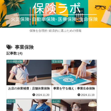
保険を合理的･経済的に選ぶための情報
事業保険
記事数:(4)
所得補償保険
生命保険
お店の休業補償：店舗休業保険
事業を守る備え：事業生命保険
2024.11.20
2024.11.19
その他
その他