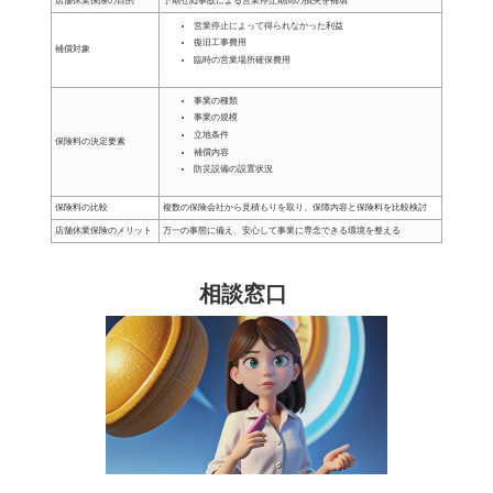
店舗休業保険の目的
予期せぬ事故による営業停止期間の損失を補填
営業停止によって得られなかった利益
復旧工事費用
補償対象
臨時の営業場所確保費用
事業の種類
事業の規模
立地条件
保険料の決定要素
補償内容
防災設備の設置状況
保険料の比較
複数の保険会社から見積もりを取り、保障内容と保険料を比較検討
店舗休業保険のメリット
万一の事態に備え、安心して事業に専念できる環境を整える
相談窓口