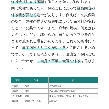
保険会社に直接確認
することを強くお勧めします。
同じ業種であっても、保険会社によって
補償内容や
保険料が異なる
場合があります。例えば、火災保険
の場合、建物の構造や所在地によって保険料が変わ
るといった具合です。また、店舗の規模、例えばお
店の広さなどや、駅からの距離といった立地条件な
ども考慮される場合があります。これらの条件によ
って、
事業内容のリスクが変わる
と判断されるため
です。少しでも疑問点があれば、遠慮なく保険会社
に問い合わせ、
ご自身の事業に最適な保険
を選びま
しょう。
業種
対象
例
小売業
対象
衣料品店など
卸売業
対象
商品を仕入れて販売する企業
サービス業
対象
飲食店、美容院、理容店、クリーニング店など
製造業
対象外（多くの場合）
工場など