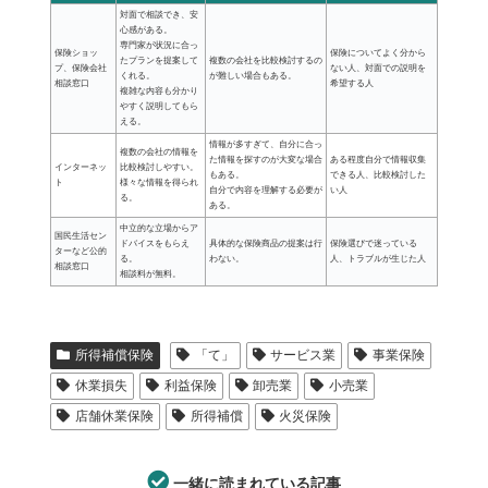
対面で相談でき、安
心感がある。
専門家が状況に合っ
保険ショッ
保険についてよく分から
たプランを提案して
複数の会社を比較検討するの
プ、保険会社
ない人、対面での説明を
くれる。
が難しい場合もある。
相談窓口
希望する人
複雑な内容も分かり
やすく説明してもら
える。
情報が多すぎて、自分に合っ
複数の会社の情報を
た情報を探すのが大変な場合
ある程度自分で情報収集
インターネッ
比較検討しやすい。
もある。
できる人、比較検討した
ト
様々な情報を得られ
自分で内容を理解する必要が
い人
る。
ある。
中立的な立場からア
国民生活セン
ドバイスをもらえ
具体的な保険商品の提案は行
保険選びで迷っている
ターなど公的
る。
わない。
人、トラブルが生じた人
相談窓口
相談料が無料。
所得補償保険
「て」
サービス業
事業保険
休業損失
利益保険
卸売業
小売業
店舗休業保険
所得補償
火災保険
一緒に読まれている記事