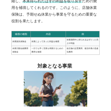
縮し、
本来得られたはずの利益を取り戻す
ための費
用を補填してくれるのです。このように、店舗休業
保険は、予期せぬ休業から事業を守るための重要な
役割を果たします。
補償の種類
内容
例
休業期間中に得られるはずだった売
休業損失保険金
休業によって失った利益を補償
上や利益
休業日数短縮費用
一日でも早く営業を再開するための
仮店舗の設置費用、復旧作業の迅速
保険金
費用を補償
化費用
対象となる事業