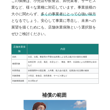
この保険は、小売店や飲食店、卸売業者、サービス
業など、様々な業種に対応しています。事業規模の
大小に関わらず、
多くの事業者にとって心強い味方
となるでしょう。安心して事業に専念し、未来への
展望を描くためにも、店舗休業保険という選択肢を
ぜひご検討ください。
店舗休業保
内容
険
目的
火災、台風、事故等の予期せぬ休業による売上減少分の損失を補償
自然災害（火災、風災、水災など）、事故、事件、伝染病による営業停止命令
補償対象
など
利用用途
休業期間中の固定費、人件費、借入金の返済、従業員の生活費の確保
対象業種
小売店、飲食店、卸売業者、サービス業など
対象事業規模
大小問わず
補償の範囲