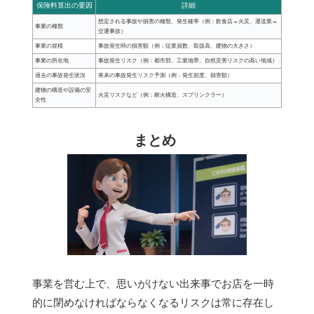
保険料算出の要因
詳細
想定される事故や損害の種類、発生確率（例：飲食店→火災、運送業→
事業の種類
交通事故）
事業の規模
事故発生時の損害額（例：従業員数、取扱高、建物の大きさ）
事業の所在地
事故発生リスク（例：都市部、工業地帯、自然災害リスクの高い地域）
過去の事故発生状況
将来の事故発生リスク予測（例：発生頻度、損害額）
建物の構造や設備の安
火災リスクなど（例：耐火構造、スプリンクラー）
全性
まとめ
事業を営む上で、思いがけない出来事でお店を一時
的に閉めなければならなくなるリスクは常に存在し