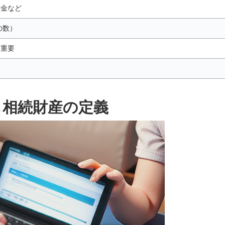
償金など
の数）
に重要
し相続財産の定義