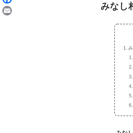
d
みなし
i
F
i
n
a
t
E
e
c
m
e
a
b
み
i
o
l
o
k