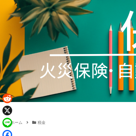
R
e
X
ホーム
税金
d
L