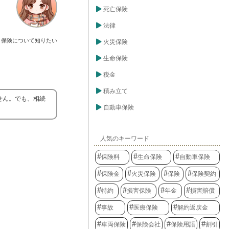
死亡保険
法律
保険について知りたい
火災保険
生命保険
税金
積み立て
せん。でも、相続
自動車保険
人気のキーワード
保険料
生命保険
自動車保険
保険金
火災保険
保険
保険契約
特約
損害保険
年金
損害賠償
事故
医療保険
解約返戻金
車両保険
保険会社
保険用語
割引