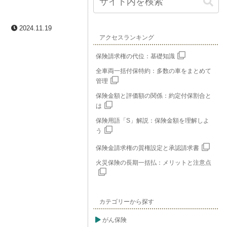
2024.11.19
アクセスランキング
保険請求権の代位：基礎知識
全車両一括付保特約：多数の車をまとめて
管理
保険金額と評価額の関係：約定付保割合と
は
保険用語「S」解説：保険金額を理解しよ
う
保険金請求権の質権設定と承認請求書
火災保険の長期一括払：メリットと注意点
カテゴリーから探す
がん保険