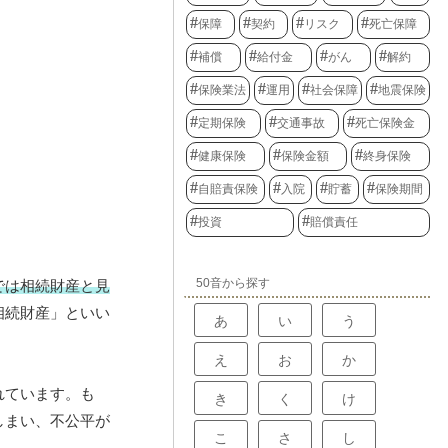
保障
契約
リスク
死亡保障
補償
給付金
がん
解約
保険業法
運用
社会保障
地震保険
定期保険
交通事故
死亡保険金
健康保険
保険金額
終身保険
自賠責保険
入院
貯蓄
保険期間
投資
賠償責任
50音から探す
では相続財産と見
相続財産」といい
あ
い
う
え
お
か
れています。も
き
く
け
しまい、不公平が
こ
さ
し