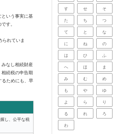
す
せ
そ
亡という事実に基
た
ち
つ
のです。
て
と
な
められていま
に
ね
の
は
ひ
ふ
、みなし相続財産
へ
ほ
ま
。相続税の申告期
み
む
め
するためにも、早
も
や
ゆ
よ
ら
り
る
れ
ろ
把握し、公平な税
わ