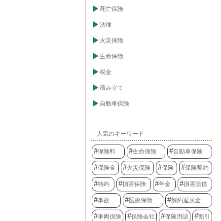
死亡保険
法律
火災保険
生命保険
税金
積み立て
自動車保険
人気のキーワード
保険料
生命保険
自動車保険
保険金
火災保険
保険
保険契約
特約
損害保険
年金
損害賠償
事故
医療保険
解約返戻金
車両保険
保険会社
保険用語
割引