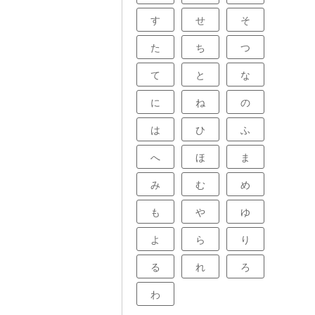
す
せ
そ
た
ち
つ
て
と
な
に
ね
の
は
ひ
ふ
へ
ほ
ま
み
む
め
も
や
ゆ
よ
ら
り
る
れ
ろ
わ