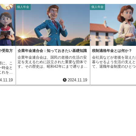
個人年金
個人年金
や受取方
企業年金連合会：知っておきたい基礎知識
税制適格年金とは何か？
企業年金連合会は、国民の老後の生活の安
会社員などが老後を迎えた
定を支えるために設立された重要な団体で
暮らせるよう生活の支えと
際に、こ
す。その歴史は、昭和42年にまで遡りま
て、退職年金制度のひとつ
一時金と
す。当時は厚生年金基金連合会という名称
年金というものがありまし
これを脱
で、厚生年金保険法に基づいて設立されま
社が働く人たちのために年
は、厚生
4.11.19
2024.11.19
した。この設立は、高度経済成長期の中
おき、退職後に年金として
定拠出年
で、公的年金に加えて、より充実した老後
にすることで、安定した生
していた
保障の仕組みを構築する必要性が高まった
に支援することを目的とし
、一定の
ことを背景としています。その後、社会経
の制度の大きな特徴は、会
きるお金
済情勢や年金制度を取り巻く環境は大きく
立てていく際に、税金面で
金を、前
変化しました。少子高齢化の進展、長引く
を受けられたことです。具
のです。
低金利時代、そして公的年金の将来に対す
が積み立てたお金は、費用
、会社な
る国民の不安の高まりなど、様々な課題が
れ、会社の税金が軽くなり
ります。
浮き彫りになりました。こうした変化に対
積み立てたお金を運用して
る方は、
応するため、平成16年の法改正を経て、平
も、税金がかからないよう
。脱退一
成17年に組織の名称が現在の企業年金連合
た。つまり、税金の負担が
条件を満
会に変更されました。この名称変更には、
で、より効率よく年金を積
条件の一
従来の厚生年金基金制度に加えて、新たに
できたのです。これらの税
。厚生年