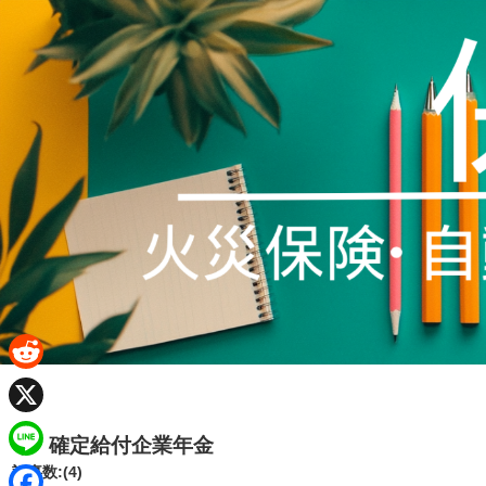
R
e
X
確定給付企業年金
d
L
記事数:(4)