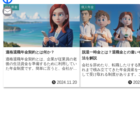
d
i
個人年金
個人年金
F
i
n
a
t
E
e
c
m
e
a
b
i
適格退職年金契約とは何か？
脱退一時金とは？退職金との違い
o
法を解説
適格退職年金契約とは、企業が従業員の老
l
後の生活資金を準備するために利用してい
会社を辞めたり、転職したりする
o
た年金制度です。簡単に言うと、会社が従
れまで積み立ててきた年金資産を
業員のために将来受け取れる年金を積み立
して受け取れる制度があります。
てていく仕組みのことです。かつては多く
k
退一時金と言います。脱退一時金
2024.11.20
202
の企業で導入されていましたが、現在は新
年金基金や確定給付企業年金、確
規の契約を結ぶことができず、既に存在す
金といった様々な年金制度に加入
る契約も全て廃止されています。この制度
方が、その制度から脱退する際に
は、生命保険会社や信託銀行といった金融
条件を満たすと受け取ることがで
機関と契約を結び、将来の年金給付を約束
です。将来受け取るはずだった年
するという形をとっていました。つまり、
もってまとめて受け取るようなも
会社が毎月お金を金融機関に預け、従業員
この制度は、会社員や公務員など
が退職した後に、そのお金を元手に年金と
どに雇用されている方が対象とな
して受け取れるようにする仕組みです。た
自営業やフリーランスで働いてい
だし、どんな契約でも適格退職年金契約と
残念ながらこの制度の対象外です
認められるわけではありませんでした。国
時金を受け取るには、いくつかの
が定めた一定の条件をクリアし、国の承認
たす必要があります。最も重要な
を得た契約だけが「適格」と認められまし
つが、年金制度への加入期間です