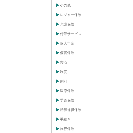
を導入する後押
その他
く人たちの老後
ることを目指し
レジャー保険
この制度を通じ
も減らし、人々
介護保険
社会を築きたい
、経済環境の変
付帯サービス
どにより、税制
年3月末で新規加
在では、確定拠
個人年金
など、他の年金
要な役割を担っ
傷害保険
共済
制度
割引
医療保険
学資保険
所得補償保険
手続き
旅行保険