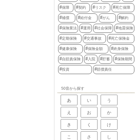
保障
契約
リスク
死亡保障
補償
給付金
がん
解約
保険業法
運用
社会保障
地震保険
定期保険
交通事故
死亡保険金
健康保険
保険金額
終身保険
自賠責保険
入院
貯蓄
保険期間
投資
賠償責任
50音から探す
あ
い
う
え
お
か
き
く
け
こ
さ
し