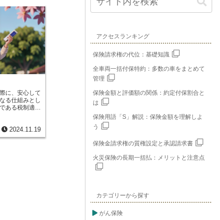
アクセスランキング
保険請求権の代位：基礎知識
全車両一括付保特約：多数の車をまとめて
管理
際に、安心して
保険金額と評価額の関係：約定付保割合と
なる仕組みとし
は
である税制適格
た。これは、会
保険用語「S」解説：保険金額を理解しよ
金を積み立てて
う
2024.11.19
受け取れるよう
活を送れるよう
保険金請求権の質権設定と承認請求書
ていました。こ
社が年金を積み
火災保険の長期一括払：メリットと注意点
有利になる措置
体的には、会社
として認めら
ました。また、
得られた利益
カテゴリーから探す
になっていまし
少なくなること
み立てることが
がん保険
制優遇措置は、