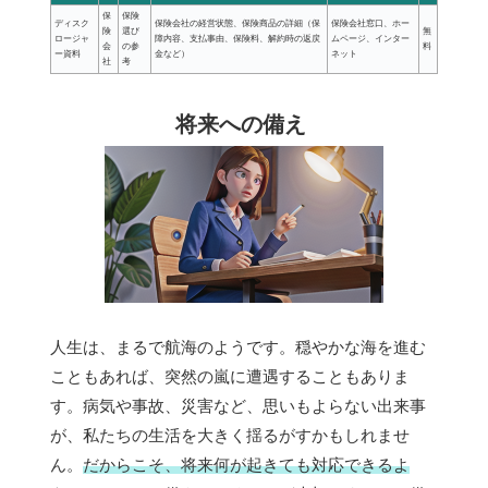
保
保険
ディスク
保険会社の経営状態、保険商品の詳細（保
保険会社窓口、ホー
険
選び
無
ロージャ
障内容、支払事由、保険料、解約時の返戻
ムページ、インター
会
の参
料
ー資料
金など）
ネット
社
考
将来への備え
人生は、まるで航海のようです。穏やかな海を進む
こともあれば、突然の嵐に遭遇することもありま
す。病気や事故、災害など、思いもよらない出来事
が、私たちの生活を大きく揺るがすかもしれませ
ん。
だからこそ、将来何が起きても対応できるよ