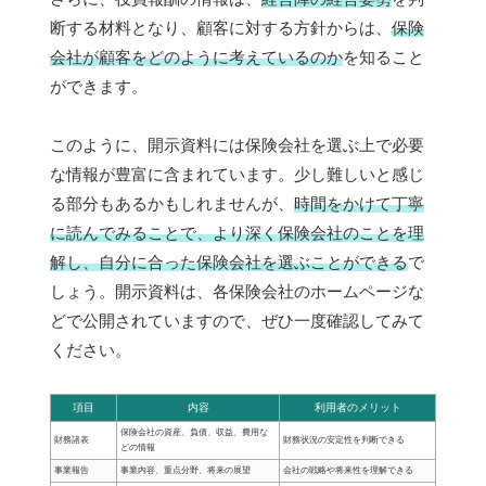
断する材料となり、顧客に対する方針からは、
保険
会社が顧客をどのように考えているのか
を知ること
ができます。
このように、開示資料には保険会社を選ぶ上で必要
な情報が豊富に含まれています。少し難しいと感じ
る部分もあるかもしれませんが、
時間をかけて丁寧
に読んでみることで、より深く保険会社のことを理
解し、自分に合った保険会社を選ぶことができる
で
しょう。開示資料は、各保険会社のホームページな
どで公開されていますので、ぜひ一度確認してみて
ください。
項目
内容
利用者のメリット
保険会社の資産、負債、収益、費用な
財務諸表
財務状況の安定性を判断できる
どの情報
事業報告
事業内容、重点分野、将来の展望
会社の戦略や将来性を理解できる