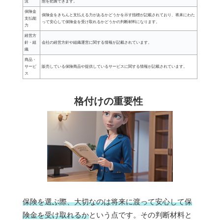
況
態を把握できます。
保険金
保険金をきちんと支払える力があるかどうかを示す指標が記載されており、将来にわた
支払能
って安心して保険金を受け取れるかどうかの判断材料になります。
力
経営方
針・組
会社の経営方針や組織運営に関する情報が記載されています。
織
商品・
サービ
販売している保険商品や提供しているサービスに関する情報が記載されています。
ス
格付けの重要性
保険を選ぶ際、大切なのは将来に渡って安心して保
険金を受け取れるか
という点です。その判断材料と