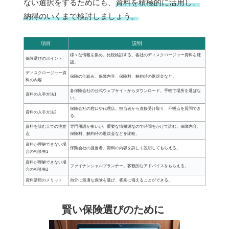
ない選択をするためにも、
資料を積極的に活用し、
納得のいくまで検討しましょう。
項目
説明
様々な情報を集め、比較検討する。各社のディスクロージャー資料を確
保険選びのポイント
認。
ディスクロージャー資
保険の仕組み、保障内容、保険料、解約時の返戻金など。
料の内容
各保険会社の公式ウェブサイトからダウンロード。手軽で場所を選ばな
資料の入手方法1
い。
保険会社の窓口や代理店。担当者から直接受け取り、不明点を質問でき
資料の入手方法2
る。
資料を読む上での注意
専門用語が多いが、重要な情報源なので時間をかけて読む。保障内容、
点
保険料、解約時の返戻金などを比較。
資料が理解できない場
保険会社の担当者。資料の内容を詳しく説明してもらえる。
合の相談先1
資料が理解できない場
ファイナンシャルプランナー。客観的なアドバイスをもらえる。
合の相談先2
資料活用のメリット
自分に最適な保険を選び、将来に備えることができる。
賢い保険選びのために