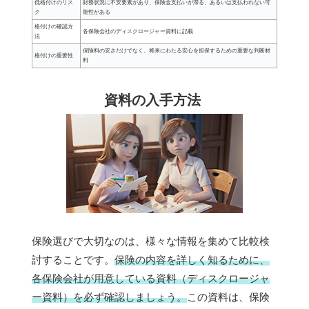
低格付けのリス
財務状況に不安要素があり、保険金支払いが滞る、あるいは支払われない可
ク
能性がある
格付けの確認方
各保険会社のディスクロージャー資料に記載
法
保険料の安さだけでなく、将来にわたる安心を担保するための重要な判断材
格付けの重要性
料
資料の入手方法
保険選びで大切なのは、様々な情報を集めて比較検
討することです。
保険の内容を詳しく知るために、
各保険会社が用意している資料（ディスクロージャ
ー資料）を必ず確認しましょう。
この資料は、保険