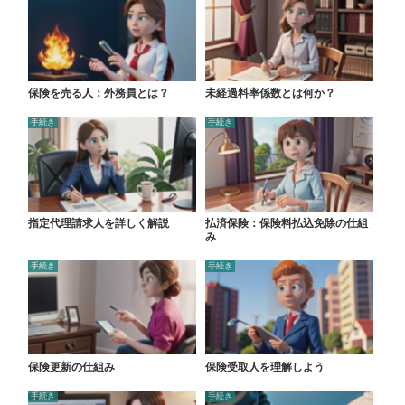
保険を売る人：外務員とは？
未経過料率係数とは何か？
手続き
手続き
指定代理請求人を詳しく解説
払済保険：保険料払込免除の仕組
み
手続き
手続き
保険更新の仕組み
保険受取人を理解しよう
手続き
手続き