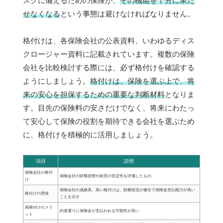
スクに備えるための保険が、
その機能を十分に果た
せなくなる
という事態は避けなければなりません。
格付けは、各保険会社の公表資料、いわゆるディス
クロージャー資料に記載されています。複数の保険
会社を比較検討する際には、必ず格付けを確認する
ようにしましょう。
格付けは、保険を選ぶ上で、将
来の安心を担保するための重要な判断材料
となりま
す。目先の保険料の安さだけでなく、将来にわたっ
て安心して保険の役割を期待できる会社を選ぶため
に、格付けを積極的に活用しましょう。
項目
説明
保険会社の格付
保険会社の財務状態や経営の安定性を評価したもの
け
保険会社の成績表。高い格付けは、財務状況が健全で保険金支払能力が高い
格付けの意味
ことを示す
高格付けのメリ
約束通りに保険金が支払われる可能性が高い
ット