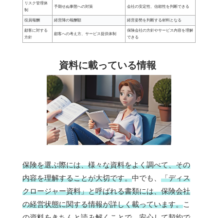
リスク管理体
予期せぬ事態への対策
会社の安定性、信頼性を判断できる
制
役員報酬
経営陣の報酬額
経営姿勢を判断する材料となる
顧客に対する
保険会社の方針やサービス内容を理解
顧客への考え方、サービス提供体制
方針
できる
資料に載っている情報
保険を選ぶ際には、様々な資料をよく調べて、その
内容を理解することが大切です。
中でも、
「ディス
クロージャー資料」と呼ばれる書類には、保険会社
の経営状態に関する情報が詳しく載っています。
こ
の資料をきちんと読み解くことで、安心して契約で