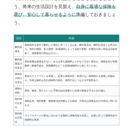
う。将来の生活設計を見据え、
自身に最適な保険を
選び、安心して暮らせるように準備
しておきましょ
う。
項目
内容
保険契約を途中で解約した場合に戻ってくるお金。解約返戻金、解約払戻金とも呼ばれ
解約返
る。契約の種類、加入期間、経過期間によって金額が変動。貯蓄性の高い商品は比較的
還金
多く、保障重視の商品は少ない。
解約返
契約初期は返還金がない、または支払保険料よりかなり少ない場合も。保険会社が初期
還金の
費用（事務手続き、営業費用など）を初期保険料から差し引くため。
注意点
保険加
将来のライフプランを考慮し、必要な保障内容、無理のない保険料かを慎重に見極め
入時の
る。安易な解約は支払保険料の損失、保障不足につながる可能性あり。
注意点
保険の
病気、事故、死亡といった予期せぬ出来事から自身や家族を守るための備え。
役割
契約前
保険証券、契約概要、重要事項説明書などを確認。不明点は保険会社や代理店に問い合
の注意
わせ。
点
契約後
ライフステージの変化に合わせて定期的に保険内容を見直し、必要に応じて保障内容や
の注意
保険料を変更。
点