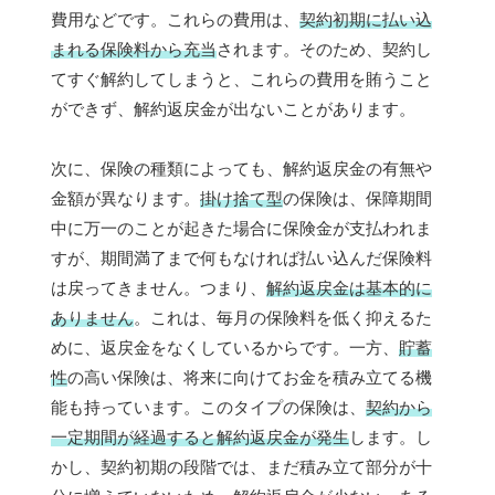
費用などです。これらの費用は、
契約初期に払い込
まれる保険料から充当
されます。そのため、契約し
てすぐ解約してしまうと、これらの費用を賄うこと
ができず、解約返戻金が出ないことがあります。
次に、保険の種類によっても、解約返戻金の有無や
金額が異なります。
掛け捨て型
の保険は、保障期間
中に万一のことが起きた場合に保険金が支払われま
すが、期間満了まで何もなければ払い込んだ保険料
は戻ってきません。つまり、
解約返戻金は基本的に
ありません
。これは、毎月の保険料を低く抑えるた
めに、返戻金をなくしているからです。一方、
貯蓄
性
の高い保険は、将来に向けてお金を積み立てる機
能も持っています。このタイプの保険は、
契約から
一定期間が経過すると解約返戻金が発生
します。し
かし、契約初期の段階では、まだ積み立て部分が十