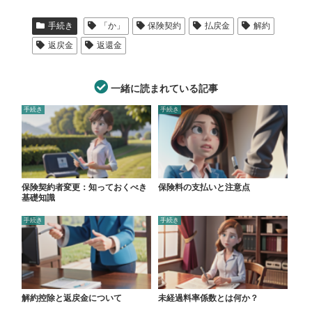
手続き
「か」
保険契約
払戻金
解約
返戻金
返還金
一緒に読まれている記事
手続き
手続き
保険契約者変更：知っておくべき
保険料の支払いと注意点
基礎知識
手続き
手続き
解約控除と返戻金について
未経過料率係数とは何か？