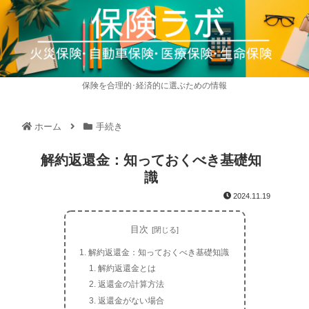
保険を合理的･経済的に選ぶための情報
ホーム
手続き
解約返還金：知っておくべき基礎知
識
2024.11.19
目次
解約返還金：知っておくべき基礎知識
解約返還金とは
返還金の計算方法
返還金がない場合