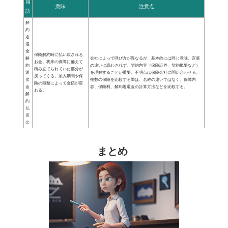
用
意味
注意点
語
解
約
返
還
金
保険解約時に払い戻される
解
会社によって呼び方が異なるが、基本的には同じ意味。言葉
お金。将来の保障に備えて
約
の違いに惑わされず、契約内容（保険証券、契約概要など）
積み立てられていた部分が
返
を理解することが重要。不明点は保険会社に問い合わせる。
戻ってくる。加入期間や保
戻
複数の保険を比較する際は、名称の違いではなく、保障内
険の種類によって金額が変
金
容、保険料、解約返還金の計算方法などを比較する。
わる。
解
約
払
戻
金
まとめ