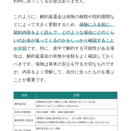
約時に戻ってくるお金はありません。
このように、解約返還金は保険の種類や契約期間な
どによって大きく変動するため、
保険に入る前に、
契約内容をよく読んで、どのような場合にどのくら
いのお金が返ってくるのかをしっかり確認すること
が大切
です。特に、途中で解約する可能性がある場
合は、解約返還金の有無や金額をよく確認しておく
べきです。保険は将来の安心を守る大切なものです
が、内容をよく理解して、自分に合ったものを選ぶ
ことが重要です。
項目
説明
保険契約を途中で解約した際に契約者に戻ってくるお金。
解約返戻金
積み立てられていた部分から支払われる。
金額の変動要因
契約の種類、期間、保険の継続期間
保険加入直後は返戻金が少ない、または無い場合もある。
解約時期と返戻金
保険会社の手数料等が最初に支払われた保険料から差し引かれるため。
解約返戻金がない保険。
掛け捨て型保険