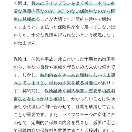
る際は、
将来のライフプランをよく考え、本当に必
要な保障内容なのか、無理のない保険料なのかを慎
重に見極める
ことが大切です。契約を途中で解約し
てしまうと、支払った保険料が全て戻ってこないば
かりか、十分な保障も得られないという状況になり
かねません。
保険は、病気や事故、死亡といった予期せぬ出来事
から、私たち自身や家族を守るための大切な備えで
す。しかし、
契約内容をきちんと理解しないまま加
入してしまうと、思わぬ損失を被る可能性
がありま
す。契約前に、
保険証券や契約概要、重要事項説明
書などをしっかりと確認
し、分からないことは保険
会社や代理店に問い合わせて、疑問を解消しておく
ことが重要です。また、ライフステージの変化に合
わせて、定期的に保険の内容を見直し、必要に応じ
て保障内容や保険料を変更することも検討しましょ