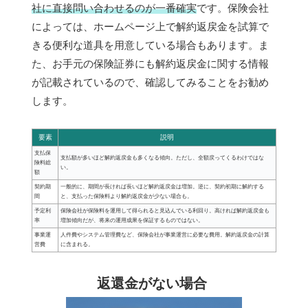
社に直接問い合わせるのが一番確実
です。保険会社
によっては、ホームページ上で解約返戻金を試算で
きる便利な道具を用意している場合もあります。ま
た、お手元の保険証券にも解約返戻金に関する情報
が記載されているので、確認してみることをお勧め
します。
要素
説明
支払保
支払額が多いほど解約返戻金も多くなる傾向。ただし、全額戻ってくるわけではな
険料総
い。
額
契約期
一般的に、期間が長ければ長いほど解約返戻金は増加。逆に、契約初期に解約する
間
と、支払った保険料より解約返戻金が少ない場合も。
予定利
保険会社が保険料を運用して得られると見込んでいる利回り。高ければ解約返戻金も
率
増加傾向だが、将来の運用成果を保証するものではない。
事業運
人件費やシステム管理費など、保険会社が事業運営に必要な費用。解約返戻金の計算
営費
に含まれる。
返還金がない場合