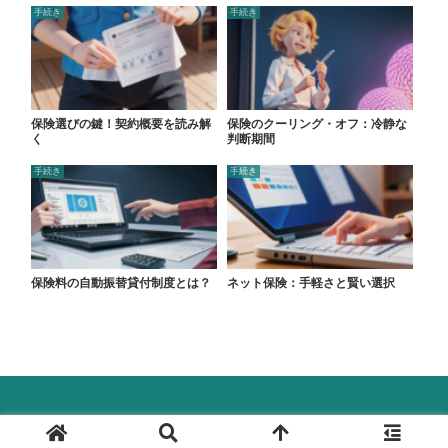
手続き
手続き
保険選びの鍵！契約概要を読み解
保険のクーリング・オフ：冷静な
く
判断期間
手続き
手続き
保険料の自動振替貸付制度とは？
ネット保険：手軽さと賢い選択
© 2024 保険ラボ.