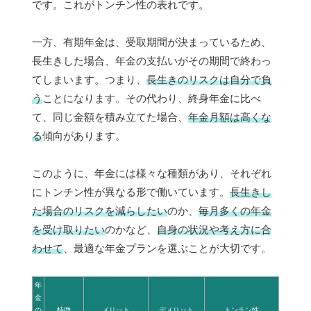
です。これがトンチン性の表れです。
一方、有期年金は、受取期間が決まっているため、
長生きした場合、年金の支払いがその期間で終わっ
てしまいます。つまり、
長生きのリスクは自分で負
う
ことになります。その代わり、終身年金に比べ
て、同じ金額を積み立てた場合、
年金月額は高くな
る
傾向があります。
このように、年金には様々な種類があり、それぞれ
にトンチン性が異なる形で働いています。
長生きし
た場合のリスクを減らしたい
のか、
毎月多くの年金
を受け取りたい
のかなど、
自身の状況や考え方に合
わせて
、最適な年金プランを選ぶことが大切です。
年
金
の
特徴
メリット
デメリット
トンチン性