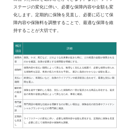
ステージの変化に伴い、必要な保障内容や金額も変
化します。定期的に保険を見直し、必要に応じて保
障内容や保険料を調整することで、最適な保障を維
持することが大切です。
検討
詳細
項目
保障内
病気、ケガ、死亡など、どのような出来事が起きた時に、どの程度の金額が保障される
容
のかを確認。自身が必要とする保障額を明確にする。
保障内容や支払い期間によって異なる。無理なく支払える範囲で、必要な保障を得られ
保険料
る保険料を設定。将来の収入や支出を予測し、家計に負担がかからない金額を選ぶ。
支払い
終身払い、有期払いなど、自身のライフプランや経済状況に合わせて、最適な支払い期
期間
間を選ぶ。
解約時
保険を途中で解約した場合、支払った保険料の一部が返戻される商品も存在する。返戻
の返戻
金の有無や金額は商品によって異なるため、事前に確認。
金
専門家
専門用語や複雑な仕組みを理解するのが難しい場合は、保険会社の担当者やファイナン
への相
シャルプランナーなどの専門家に相談。
談
定期的
ライフステージの変化に伴い、必要な保障内容や金額も変化する。定期的に保険を見直
な見直
し、必要に応じて保障内容や保険料を調整。
し