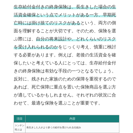
生存給付金付きの終身保険は、長生きした場合の生
活資金確保という点でメリットがある一方、早期死
亡時には掛け捨てのリスクがある
という、両方の側
面を理解することが大切です。そのため、保険を選
ぶ際には、
自分の将来設計や、どれくらいのリスク
を受け入れられるのか
をじっくり考え、慎重に検討
する必要があります。例えば、老後の生活資金を確
保したいと考えている人にとっては、生存給付金付
きの終身保険は有効な手段の一つとなるでしょう。
反対に、残された家族のための保障を重視するので
あれば、死亡保障に重点を置いた保険商品を選ぶ方
が適しているかもしれません。それぞれの状況に合
わせて、最適な保険を選ぶことが重要です。
項目
内容
トンチン
長生きした人がより多くの給付を受けられる仕組み
性とは