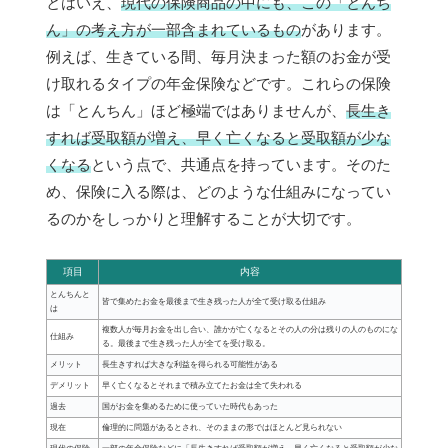
とはいえ、
現代の保険商品の中にも、この「とんち
ん」の考え方が一部含まれているもの
があります。
例えば、生きている間、毎月決まった額のお金が受
け取れるタイプの年金保険などです。これらの保険
は「とんちん」ほど極端ではありませんが、
長生き
すれば受取額が増え、早く亡くなると受取額が少な
くなる
という点で、共通点を持っています。そのた
め、保険に入る際は、どのような仕組みになってい
るのかをしっかりと理解することが大切です。
項目
内容
とんちんと
皆で集めたお金を最後まで生き残った人が全て受け取る仕組み
は
複数人が毎月お金を出し合い、誰かが亡くなるとその人の分は残りの人のものにな
仕組み
る。最後まで生き残った人が全てを受け取る。
メリット
長生きすれば大きな利益を得られる可能性がある
デメリット
早く亡くなるとそれまで積み立てたお金は全て失われる
過去
国がお金を集めるために使っていた時代もあった
現在
倫理的に問題があるとされ、そのままの形ではほとんど見られない