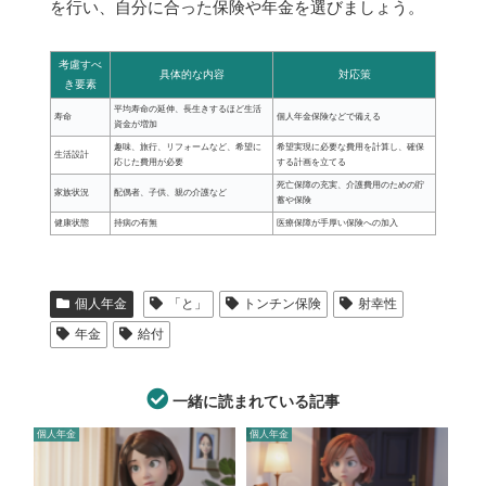
を行い、自分に合った保険や年金を選びましょう。
考慮すべ
具体的な内容
対応策
き要素
平均寿命の延伸、長生きするほど生活
寿命
個人年金保険などで備える
資金が増加
趣味、旅行、リフォームなど、希望に
希望実現に必要な費用を計算し、確保
生活設計
応じた費用が必要
する計画を立てる
死亡保障の充実、介護費用のための貯
家族状況
配偶者、子供、親の介護など
蓄や保険
健康状態
持病の有無
医療保障が手厚い保険への加入
個人年金
「と」
トンチン保険
射幸性
年金
給付
一緒に読まれている記事
個人年金
個人年金