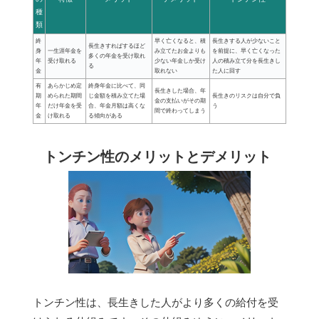
種
類
終
早く亡くなると、積
長生きする人が少ないこと
長生きすればするほど
身
一生涯年金を
み立てたお金よりも
を前提に、早く亡くなった
多くの年金を受け取れ
年
受け取れる
少ない年金しか受け
人の積み立て分を長生きし
る
金
取れない
た人に回す
有
あらかじめ定
終身年金に比べて、同
長生きした場合、年
期
められた期間
じ金額を積み立てた場
長生きのリスクは自分で負
金の支払いがその期
年
だけ年金を受
合、年金月額は高くな
う
間で終わってしまう
金
け取れる
る傾向がある
トンチン性のメリットとデメリット
トンチン性は、長生きした人がより多くの給付を受