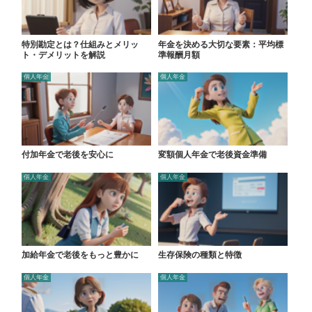
特別勘定とは？仕組みとメリッ
年金を決める大切な要素：平均標
ト・デメリットを解説
準報酬月額
個人年金
個人年金
付加年金で老後を安心に
変額個人年金で老後資金準備
個人年金
個人年金
加給年金で老後をもっと豊かに
生存保険の種類と特徴
個人年金
個人年金