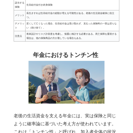
該当する
生存給付金付き終身保険
保険
長生きすれば生存給付金の総額が増える可能性がある。老後の生活資金確保に役立
メリット
つ。
デメリッ
若くして亡くなった場合、生存給付金は受け取れず、支払った保険料の一部は戻らな
ト
い（掛け捨て）。
将来設計やリスク許容度を考慮し、慎重に検討する必要がある。死亡保障を重視する
注意点
場合は、他の保険商品の方が適している場合もある。
年金におけるトンチン性
老後の生活資金を支える年金には、実は保険と同じ
ように確率論に基づいた考え方が使われています。
これは「トンチン性」と呼ばれ、加入者全体の状況