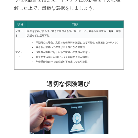
解した上で、最適な選択をしましょう。
項目
内容
メリッ
長生きすればするほど多くの給付金を受け取れる。ゆとりある老後生活、趣味、家族
ト
支援などに活用可能。
早期死亡の場合、支払った保険料が無駄になる可能性（掛け捨てのリスク）
残された家族への保障が不十分になる可能性
デメリ
保険料が高額になりがちで家計への負担が大きい
ット
将来の生活設計が難しい（受給額の予測が困難）
年金受給額だけでは生活が不安定になる可能性
適切な保険選び