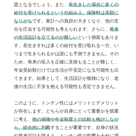
題となるでしょう。また、
長生きした場合に多くの
給付を受けられるという仕組み上、保険料は高額に
なりがち
です。家計への負担が大きくなり、他の支
出を圧迫する可能性も考えられます。さらに、
将来
の生活設計を立てるのが難しい
という側面もありま
す。長生きすれば多くの給付を受け取れる一方、い
つまで生きられるかは誰にも予測できません。その
ため、将来の収入を正確に見積もることが難しく、
年金受給額だけでは生活が不安定になる可能性も出
てきます。結果として、生活設計が複雑になり、老
後の生活に不安を抱える可能性も否定できません。
このように、トンチン性にはメリットとデメリット
が存在します。どちらが自身にとって重要かを慎重
に考え、
他の保険や年金制度との比較も検討しなが
ら、総合的に判断
することが重要です。自身の状況
や将来設計を踏まえ、トンチン性の影響を十分に理