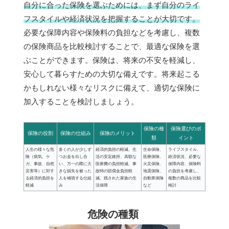
自分に合った保険を選ぶためには、まず自分のライ
フスタイルや経済状況を把握することが大切です。
必要な保障内容や保険料の負担などを考慮し、複数
の保険商品を比較検討することで、最適な保険を選
ぶことができます。保険は、将来の不安を軽減し、
安心して暮らすための大切な備えです。将来起こる
かもしれない様々なリスクに備えて、適切な保険に
加入することを検討しましょう。
保険の種
保険選びのポ
保険の役割
保険の仕組み
保険のメリット
類
イント
人生の様々な危
多くの人が少しず
経済的負担の軽減、生
生命保険、
ライフスタイル、
険（病気、ケ
つお金を出し合
活の安定維持、高額な
医療保険、
経済状況、必要な
ガ、事故、自然
い、万一の際に大
医療費の負担軽減、事
火災保険、
保障内容、保険料
災害等）に対す
きな損失を被った
故時の賠償金負担軽
地震保険、
の負担を考慮し、
る経済的負担を
人を補填する仕組
減、残された家族の生
自動車保険
複数の商品を比較
軽減
み
活保障
など
検討
危険の種類