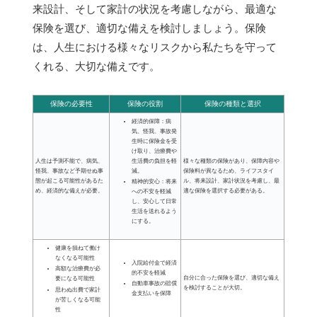
来設計、そして家計の状況を考慮しながら、最適な
保険を選び、適切な備えを検討しましょう。保険
は、人生における様々なリスクから私たちを守って
くれる、大切な備えです。
保険の必要性
保険の役割
保険の種類と選択
経済的保障：病
気、怪我、事故発
生時に保険金を受
け取り、治療費や
生活費の負担を軽
人生は予測不能で、病気、
様々な種類の保険があり、保障内容や
減。
怪我、事故など予期せぬ事
保険料が異なるため、ライフスタイ
態が起こる可能性があるた
ル、将来設計、家計状況を考慮し、最
精神的安心：将来
め、経済的な備えが必要。
適な保険を選択する必要がある。
への不安を軽減
し、安心して日常
生活を送れるよう
にする。
健康を損ねて働け
なくなる可能性
入院給付金で経済
高額な治療費が必
的不安を軽減
自分に合った保険を選び、適切な備え
要になる可能性
自動車事故の賠償
を検討することが大切。
思わぬ出費で家計
金支払いを保障
が苦しくなる可能
性