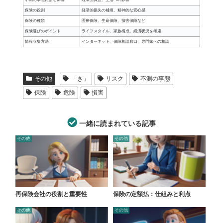
保険の役割
経済的損失の補填、精神的な安心感
保険の種類
医療保険、生命保険、損害保険など
保険選びのポイント
ライフスタイル、家族構成、経済状況を考慮
情報収集方法
インターネット、保険相談窓口、専門家への相談
その他
「き」
リスク
不測の事態
保険
危険
損害
一緒に読まれている記事
その他
その他
再保険会社の役割と重要性
保険の定額払：仕組みと利点
その他
その他