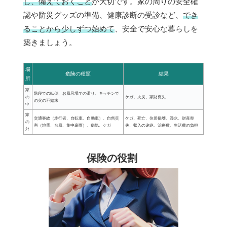
し、備えておくこと
が大切です。家の周りの安全確
認や防災グッズの準備、健康診断の受診など、
でき
ることから少しずつ始めて
、安全で安心な暮らしを
築きましょう。
場
危険の種類
結果
所
家
階段での転倒、お風呂場での滑り、キッチンで
の
ケガ、火災、家財喪失
の火の不始末
中
家
交通事故（歩行者、自転車、自動車）、自然災
ケガ、死亡、住居損壊、浸水、財産喪
の
害（地震、台風、集中豪雨）、病気、ケガ
失、収入の途絶、治療費、生活費の負担
外
保険の役割