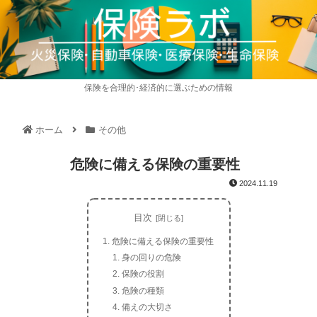
保険を合理的･経済的に選ぶための情報
ホーム
その他
危険に備える保険の重要性
2024.11.19
目次
危険に備える保険の重要性
身の回りの危険
保険の役割
危険の種類
備えの大切さ