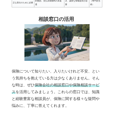
約無効、支払済保険料の未返
き、誠実な情報提供が必
（専門担当
正な算出のために必要
還
要
者）
相談窓口の活用
保険について知りたい、入りたいけれど不安、とい
う気持ちを抱えている方は少なくありません。そん
な時は、ぜひ
保険会社の相談窓口や保険相談サービ
ス
を活用してみましょう。これらの窓口では、知識
と経験豊富な相談員が、保険に関する様々な疑問や
悩みに、丁寧に答えてくれます。