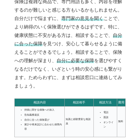
保険は複雑な商品で、専門用語も多く、内容を理解
するのが難しいと感じる方もいるかもしれません。
自分だけで悩まずに、
専門家の意見を聞く
ことで、
より納得のいく保険選びができるはずです。特に、
健康状態に不安がある方は、相談することで、
自分
に合った保障
を見つけ、安心して暮らせるように備
えることができるでしょう。相談することで、保険
への理解が深まり、
自分に必要な保障
を選びやすく
なるだけでなく、いざという時の安心感にも繋がり
ます。ためらわずに、まずは相談窓口に連絡してみ
ましょう。
相談内容
相談相手
相談方法
費用
持病に関する保険への加入
電話
告知義務違反
面談
知識と経験豊富な相談
自分に合った保険選び
無料
オンライ
員
家計や将来設計に合わせた保障内
ン
容