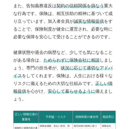
また、告知義務違反は
契約の信頼関係を損なう
重大
な行為です。保険は、相互扶助の精神に基づいて成
り立っています。加入者全員が
誠実な情報提供
をす
ることで、保険制度が健全に運営され、必要な時に
必要な保障を安心して受けることができるのです。
健康状態や過去の病歴など、少しでも気になること
がある場合は、
ためらわずに保険会社に相談
しまし
ょう。専門の担当者が、
状況に応じて適切なアドバ
イス
をしてくれます。保険は、人生における様々な
リスクに備えるための大切な仕組みです。
正しい情
報提供
を心がけ、
安心して暮らせるように
備えまし
ょう。
正しい情報伝達の
不利益・リスク
保険制度の健全性
相談窓口
重要性
保険金減額、支払い拒否、契
相互扶助の精神に基づ
保険会社
保険料と保障内容の適