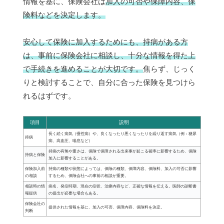
情報を基に、保険会社は
加入の可否や保障内容、保
険料などを決定します。
安心して保険に加入するためにも、持病がある方
は、事前に保険会社に相談し、十分な情報を得た上
で手続きを進めることが大切です。
焦らず、じっく
りと検討することで、自分に合った保険を見つけら
れるはずです。
項目
説明
長く続く病気（慢性病）や、良くなったり悪くなったりを繰り返す病気（例：糖尿
持病
病、高血圧、喘息など）
持病の有無や重さは、保険で保障される出来事が起こる確率に影響するため、保険
持病と保険
加入に影響することがある。
保険加入前
持病の種類や状態によっては、保険の種類、保障内容、保険料、加入の可否に影響
の相談
するため、保険会社への事前の相談が重要。
相談時の情
病名、発症時期、現在の症状、治療内容など、正確な情報を伝える。医師の診断書
報提供
の提出が必要な場合もある。
保険会社の
提供された情報を基に、加入の可否、保障内容、保険料を決定。
判断