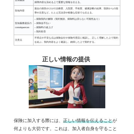
告知義務
保障内容を決める上で重要な情報を伝える。
過去の病気やけがの治療歴、入院歴、手術歴、健康診断の結果、医師からの指
告知内容
導や注意など。たとえ完治済や軽微な症状でも伝える。
– 保険契約の解除（契約無効、保険料は戻らない可能性あり）
告知義務違反の
– 保険金不払い
conséquences
– 保険料の値上げ
– 契約拒否
不明点や不安な点は保険会社や保険代理店に相談し、正しく理解した上で契約
注意点
を結ぶ。契約内容をよく確認し、納得した上で契約する。
正しい情報の提供
保険に加入する際には、
正しい情報を伝えること
が
何よりも大切です。これは、加入者自身を守ること