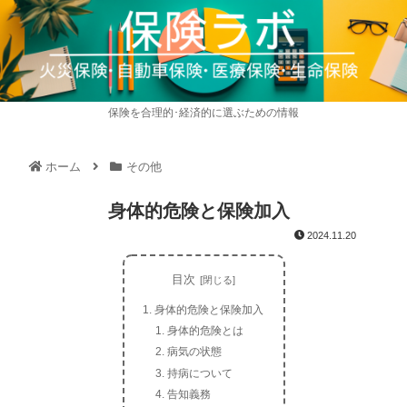
保険を合理的･経済的に選ぶための情報
ホーム
その他
身体的危険と保険加入
2024.11.20
目次
身体的危険と保険加入
身体的危険とは
病気の状態
持病について
告知義務