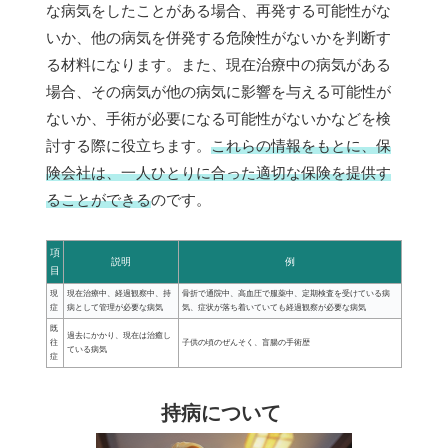
な病気をしたことがある場合、再発する可能性がな
いか、他の病気を併発する危険性がないかを判断す
る材料になります。また、現在治療中の病気がある
場合、その病気が他の病気に影響を与える可能性が
ないか、手術が必要になる可能性がないかなどを検
討する際に役立ちます。
これらの情報をもとに、保
険会社は、一人ひとりに合った適切な保険を提供す
ることができる
のです。
項
説明
例
目
現
現在治療中、経過観察中、持
骨折で通院中、高血圧で服薬中、定期検査を受けている病
症
病として管理が必要な病気
気、症状が落ち着いていても経過観察が必要な病気
既
過去にかかり、現在は治癒し
往
子供の頃のぜんそく、盲腸の手術歴
ている病気
症
持病について