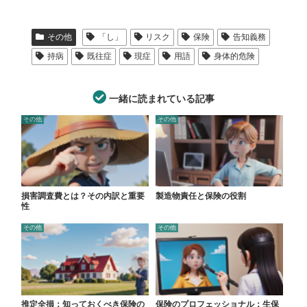
その他
「し」
リスク
保険
告知義務
持病
既往症
現症
用語
身体的危険
一緒に読まれている記事
その他
その他
損害調査費とは？その内訳と重要
製造物責任と保険の役割
性
その他
その他
推定全損：知っておくべき保険の
保険のプロフェッショナル：生保