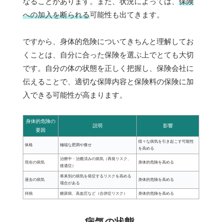
なることがあります。また、状況によっては、
保険
への加入を断られる
可能性も出てきます。
ですから、身体的危険についてきちんと理解してお
くことは、自分に合った保険を選ぶ上でとても大切
です。自分の体の状態を正しく把握し、保険会社に
伝えることで、適切な保障内容と保険料の保険に加
入できる可能性が高まります。
身体的危険の
説明
影響
要因
様々な病気を引き起こす可能性
体格
極端な肥満や痩せ
を高める
治療中・治癒済みの病気（再発リスク、
現在の病気
身体的危険を高める
後遺症）
将来別の病気を発症するリスクを高める
過去の病気
身体的危険を高める
場合がある
持病
糖尿病、高血圧など（合併症リスク）
身体的危険を高める
病気の状態