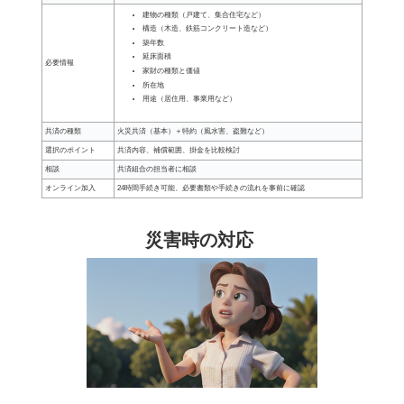
建物の種類（戸建て、集合住宅など）
構造（木造、鉄筋コンクリート造など）
築年数
延床面積
必要情報
家財の種類と価値
所在地
用途（居住用、事業用など）
共済の種類
火災共済（基本）＋特約（風水害、盗難など）
選択のポイント
共済内容、補償範囲、掛金を比較検討
相談
共済組合の担当者に相談
オンライン加入
24時間手続き可能、必要書類や手続きの流れを事前に確認
災害時の対応