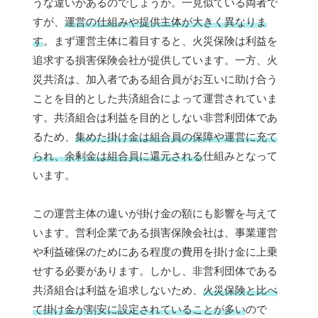
うな違いがあるのでしょうか。一見似ている両者で
すが、
運営の仕組みや提供主体が大きく異なりま
す
。まず運営主体に着目すると、火災保険は利益を
追求する損害保険会社が提供しています。一方、火
災共済は、加入者である組合員がお互いに助け合う
ことを目的とした共済組合によって運営されていま
す。共済組合は利益を目的としない非営利団体であ
るため、
集めた掛け金は組合員の保障や運営に充て
られ、余剰金は組合員に還元される
仕組みとなって
います。
この運営主体の違いが掛け金の額にも影響を与えて
います。営利企業である損害保険会社は、事業運営
や利益確保のためにある程度の費用を掛け金に上乗
せする必要があります。しかし、非営利団体である
共済組合は利益を追求しないため、
火災保険と比べ
て掛け金が割安に設定されていることが多い
ので