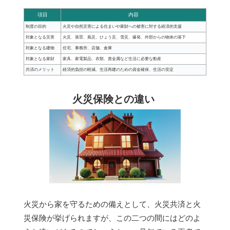
項目
内容
制度の目的
火災や自然災害による住まいや家財への被害に対する経済的支援
対象となる災害
火災、落雷、風災、ひょう災、雪災、爆発、外部からの物体の落下
対象となる建物
住宅、事務所、店舗、倉庫
対象となる家財
家具、家電製品、衣類、貴金属など生活に必要な動産
共済のメリット
経済的負担の軽減、生活再建のための資金確保、生活の安定
火災保険との違い
火災から家を守るための備えとして、火災共済と火
災保険が挙げられますが、この二つの間にはどのよ