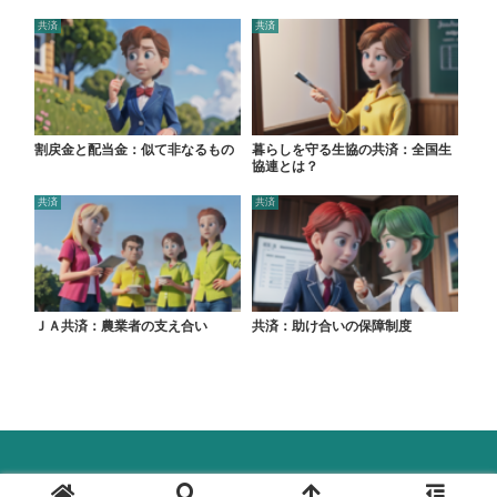
共済
共済
割戻金と配当金：似て非なるもの
暮らしを守る生協の共済：全国生
協連とは？
共済
共済
ＪＡ共済：農業者の支え合い
共済：助け合いの保障制度
© 2024 保険ラボ.