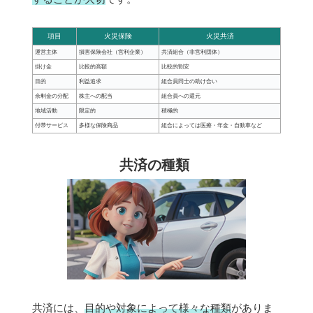
項目
火災保険
火災共済
運営主体
損害保険会社（営利企業）
共済組合（非営利団体）
掛け金
比較的高額
比較的割安
目的
利益追求
組合員同士の助け合い
余剰金の分配
株主への配当
組合員への還元
地域活動
限定的
積極的
付帯サービス
多様な保険商品
組合によっては医療・年金・自動車など
共済の種類
共済には、
目的や対象によって様々な種類
がありま