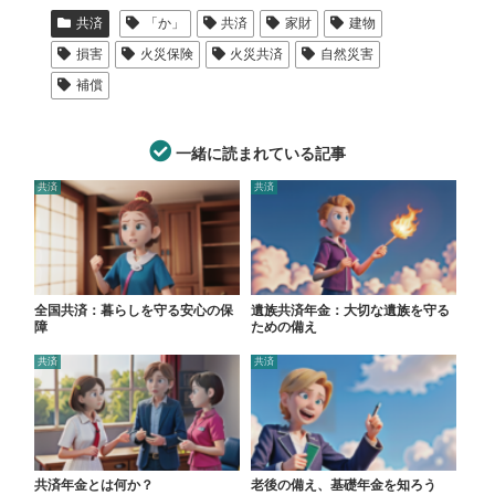
共済
「か」
共済
家財
建物
損害
火災保険
火災共済
自然災害
補償
一緒に読まれている記事
共済
共済
全国共済：暮らしを守る安心の保
遺族共済年金：大切な遺族を守る
障
ための備え
共済
共済
共済年金とは何か？
老後の備え、基礎年金を知ろう