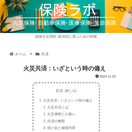
保険を合理的･経済的に選ぶための情報
ホーム
共済
火災共済：いざという時の備え
2024.11.19
目次
火災共済：いざという時の備え
火災共済とは
火災保険との違い
共済の種類
掛け金と補償内容