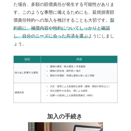
た場合、多額の賠償責任が発生する可能性がありま
す。このような事態に備えるためにも、延焼損害賠
償責任特約への加入を検討することも大切です。
契
約前に、補償内容や特約についてしっかりと確認
し、自分のニーズに合った共済を選ぶ
ようにしまし
ょう。
項目
内容
建物の構造：耐火構造 < 木造建築
建物の所在地：都市部 > 地方
掛け金に影響する要因
家財の評価額：高価な家財が多いほど高額
火災・落雷による直接的な損害（建物・家財の焼失など）
消火活動中の水濡れ・煙による損害
補償内容
近隣への延焼による損害賠償責任（特約）
加入の手続き