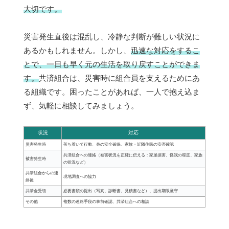
大切です。
災害発生直後は混乱し、冷静な判断が難しい状況に
あるかもしれません。しかし、
迅速な対応をするこ
とで、一日も早く元の生活を取り戻すことができま
す。
共済組合は、災害時に組合員を支えるためにあ
る組織です。困ったことがあれば、一人で抱え込ま
ず、気軽に相談してみましょう。
状況
対応
災害発生時
落ち着いて行動、身の安全確保、家族・近隣住民の安否確認
共済組合への連絡（被害状況を正確に伝える：家屋損害、怪我の程度、家族
被害発生時
の状況など）
共済組合からの連
現地調査への協力
絡後
共済金受領
必要書類の提出（写真、診断書、見積書など）、提出期限厳守
その他
複数の連絡手段の事前確認、共済組合への相談