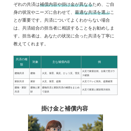
ぞれの共済は
補償内容や掛け金が異なる
ため、ご自
身の状況やニーズに合わせて、
最適な共済を選ぶ
こ
とが重要です。共済についてよくわからない場合
は、共済組合の担当者に相談することをお勧めしま
す。担当者は、あなたの状況に合った共済を丁寧に
教えてくれます。
共済の種
対象
主な補償内容
例
類
火災で家屋全焼、台風で窓ガラ
建物共済
建物
火災、落雷、風災、ひょう災、雪災
ス破損
家財共済
家財
火災、落雷、盗難
火災でテレビ焼失、盗難被害
建物・家財
建物と家
建物共済と家財共済の補償をまとめ
火災で家屋と家財両方焼失
共済
財
て提供
掛け金と補償内容