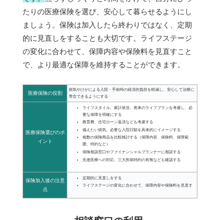
たりの医療保険を選び、安心して暮らせるようにし
ましょう。保険は加入したら終わりではなく、定期
的に見直しをすることも大切です。ライフステージ
の変化に合わせて、保障内容や保険料を見直すこと
で、より最適な保障を維持することができます。
病気やけがによる入院・手術時の経済的負担を軽減し、安心して治療に
医療保険の役割
専念できるようにする
ライフスタイル、家計状況、将来のライフプランを考慮し、必
要な保障を明確にする
教育費、住宅ローン返済なども考慮する
備えたい病気、必要な入院日額を具体的にイメージする
医療保険選びのポ
複数の保険商品を比較検討する（保障内容、保険料、保障範
イント
囲、特約など）
保険相談窓口やファイナンシャルプランナーに相談する
先進医療への対応、三大疾病特約の有無なども確認する
定期的に見直しをする
保険加入後の注意
ライフステージの変化に合わせて、保障内容や保険料を見直す
点