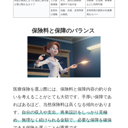
特定の病気になった場合に給付金
三大疾
がん、急性心筋梗塞、
治療費、生活費、療養費
が受け取れるタイプ
病保険
脳卒中で給付金
などに利用可能
女性向
妊娠、出産、女性特有
女性特有の病気や出産費
け保険
の病気
用をカバー
保険料と保障のバランス
医療保険を選ぶ際には、保険料と保障内容の釣り合
いを考えることがとても大切です。手厚い保障であ
ればあるほど、当然保険料は高くなる傾向がありま
す。
自分の収入や支出、将来設計をしっかり見極
め、無理なく続けられる金額で、必要な保障を確保
できる保険を選ぶ
ことが重要です。