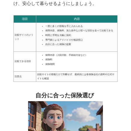
け、安心して暮らせるようにしましょう。
項目
内容
一度に多くの情報を手に入れられる
保障内容、保険料、加入条件など様々な項目を並べて比較できる
比較サイトのメリ
時間と手間を大幅に節約
ット
専門家によるアドバイスや相談窓口
自分に合った保険の提案
保障内容（入院日額、手術給付金など）
保険料
比較できる項目
保険期間
比較サイトの情報だけで判断せず、最終的には各保険会社の資料や公式サ
注意点
イトも確認
自分に合った保険選び