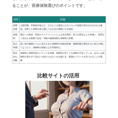
ることが、医療保険選びのポイントです。
項目
詳細
保障
入院日額、手術給付金など、どのような場合にどのくらいの金額が支払われるのかを確
内容
認。充実した保障は安心感につながるが高額になる傾向。
保険
家計への負担、将来のライフイベントによる支出増加、収入の変化などを考慮し、無理な
料
く支払える範囲で設定。年齢や健康状態も保険料に影響。
加入
若い頃や健康なうちに加入すると保険料が比較的安価。健康状態が悪化すると加入が難し
時期
くなったり、保険料が高額になる可能性も。
総合
保険料と保障内容のバランスを考慮。保険料が安くても保障が不足している、あるいは保
的な
険料が高すぎて支払いが続けられないのは避ける。最適なバランスを見つけることが重
判断
要。
比較サイトの活用