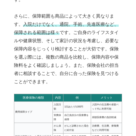
さらに、保障範囲も商品によって大きく異なりま
す。
入院だけでなく、通院、手術、先進医療など、
保障される範囲は様々
です。ご自身のライフスタイ
ルや健康状態、そして家計の状況を考慮し、必要な
保障内容をじっくり検討することが大切です。保険
を選ぶ際には、複数の商品を比較し、保障内容や保
険料をよく確認しましょう。また、保険会社の担当
者に相談することで、自分に合った保険を見つける
ことができます。
医療保険の種類
内容
例
メリット
入院日
入院中の生活費や差額ベ
1日あたり5,000円
額
ッド代に利用可能
費用保障タイプ
実費保
自己負担分の医療費を
高額医療費の負担軽減
障
保障
がん保
がんと診断された場合
治療費、生活費、療養費
険
に給付金
などに利用可能