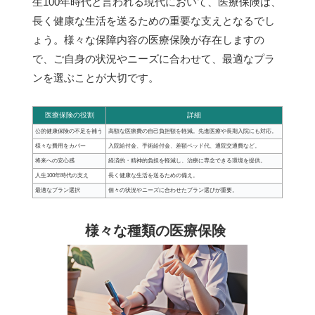
生100年時代と言われる現代において、医療保険は、
長く健康な生活を送るための重要な支えとなるでし
ょう。様々な保障内容の医療保険が存在しますの
で、ご自身の状況やニーズに合わせて、最適なプラ
ンを選ぶことが大切です。
医療保険の役割
詳細
公的健康保険の不足を補う
高額な医療費の自己負担額を軽減。先進医療や長期入院にも対応。
様々な費用をカバー
入院給付金、手術給付金、差額ベッド代、通院交通費など。
将来への安心感
経済的・精神的負担を軽減し、治療に専念できる環境を提供。
人生100年時代の支え
長く健康な生活を送るための備え。
最適なプラン選択
個々の状況やニーズに合わせたプラン選びが重要。
様々な種類の医療保険