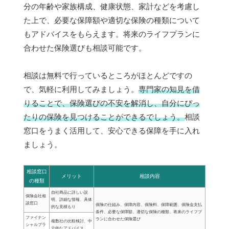
分の年齢や家族構成、健康状態、家計などを考慮し
た上で、必要な保障額や適切な保険の種類について
もアドバイスをもらえます。将来のライフプランに
合わせた保険選びも相談可能です。
相談は無料で行っているところがほとんどですの
で、気軽に利用してみましょう。
専門家の知見を借
りることで、保険選びの不安を解消し、自分にぴっ
たりの保険を見つけることができるでしょう。
相談
窓口をうまく活用して、安心できる保障を手に入れ
ましょう。
相談窓口
メリット
相談内容
の種類
自社商品に詳しい説
保険会社相
明、詳細な情報、具体
談窓口
保険の仕組み、保障内容、保険料、保障範囲、保険金支払
的な見積もり
条件、必要な保障額、適切な保険の種類、将来のライフプ
ファイナン
ランに合わせた保険選び
複数社の比較検討、中
シャルプラ
立的なアドバイス