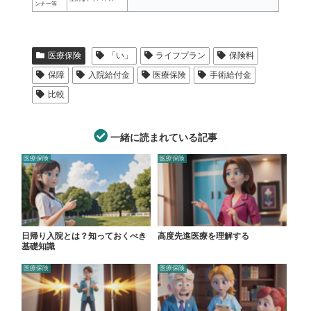
ンナー等
医療保険
「い」
ライフプラン
保険料
保障
入院給付金
医療保険
手術給付金
比較
一緒に読まれている記事
医療保険
医療保険
日帰り入院とは？知っておくべき
高度先進医療を理解する
基礎知識
医療保険
医療保険