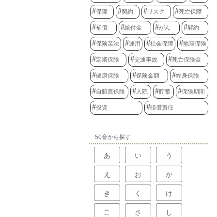
保障
契約
リスク
死亡保障
補償
給付金
がん
解約
保険業法
運用
社会保障
地震保険
定期保険
交通事故
死亡保険金
健康保険
保険金額
終身保険
自賠責保険
入院
貯蓄
保険期間
投資
賠償責任
50音から探す
あ
い
う
え
お
か
き
く
け
こ
さ
し