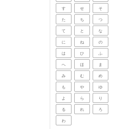
す
せ
そ
た
ち
つ
て
と
な
に
ね
の
は
ひ
ふ
へ
ほ
ま
み
む
め
も
や
ゆ
よ
ら
り
る
れ
ろ
わ