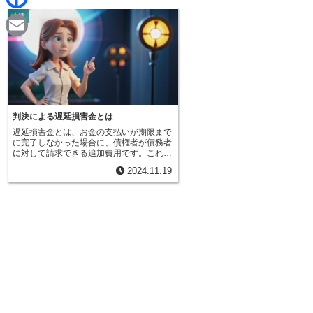
d
i
法律
F
i
n
a
t
E
e
c
m
e
a
b
i
判決による遅延損害金とは
o
遅延損害金とは、お金の支払いが期限まで
l
に完了しなかった場合に、債権者が債務者
o
に対して請求できる追加費用です。これ
は、支払いの遅れによって債権者が被る損
2024.11.19
失を補填するための制度です。たとえば、
k
裁判で損害賠償の支払いを命じられたにも
かかわらず、決められた期日までに支払わ
なかった場合、元の損害賠償金に加えて、
遅延損害金も支払う義務が発生します。遅
延損害金は、支払いが遅れた日数に応じて
計算されます。日数が長ければ長いほど、
支払うべき金額は大きくなります。これ
は、あたかも元金に利息が上乗せされてい
くような仕組みです。利息の割合は、法律
や契約によって定められています。民事訴
訟の場合、法定利率が適用されることが一
般的ですが、当事者間の契約によって異な
る利率が設定されている場合もあります。