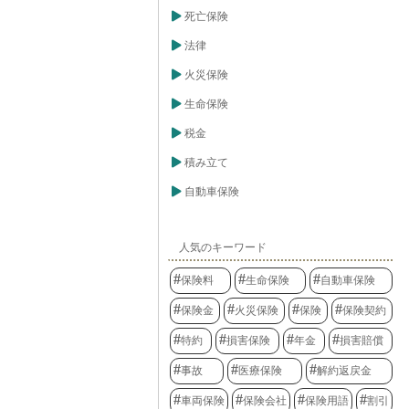
死亡保険
法律
火災保険
生命保険
税金
積み立て
自動車保険
人気のキーワード
保険料
生命保険
自動車保険
保険金
火災保険
保険
保険契約
特約
損害保険
年金
損害賠償
事故
医療保険
解約返戻金
車両保険
保険会社
保険用語
割引