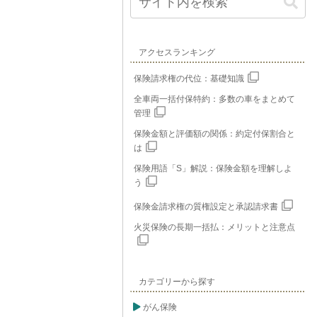
アクセスランキング
保険請求権の代位：基礎知識
全車両一括付保特約：多数の車をまとめて
管理
保険金額と評価額の関係：約定付保割合と
は
保険用語「S」解説：保険金額を理解しよ
う
保険金請求権の質権設定と承認請求書
火災保険の長期一括払：メリットと注意点
カテゴリーから探す
がん保険