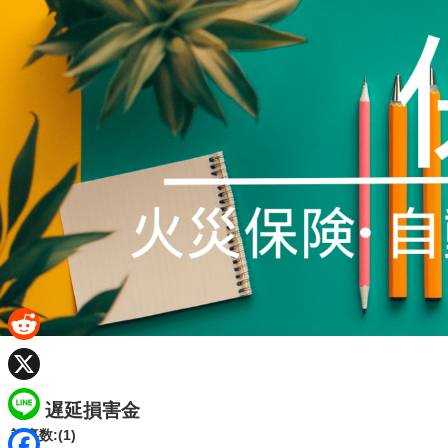
R
e
X
遅延損害金
d
L
記事数:(1)