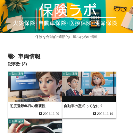
保険を合理的･経済的に選ぶための情報
車両情報
記事数:(3)
自動車保険
自動車保険
初度登録年月の重要性
自動車の型式ってなに？
2024.11.20
2024.11.19
自動車保険