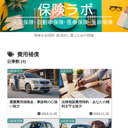
保険を合理的･経済的に選ぶための情報
費用補償
記事数:(4)
自動車保険
火災保険
運搬費用保険金：事故時の心強
法律相談費用特約：あなたの権
い味方
利を守る味方
2024.11.20
2024.11.20
自動車保険
自動車保険