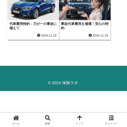
代車費用特約：万が一の事故に
事故代車費用を補償！安心の特
備えて
約
2024.11.19
2024.11.19
© 2024 保険ラボ.
ホーム
検索
トップ
サイドバー