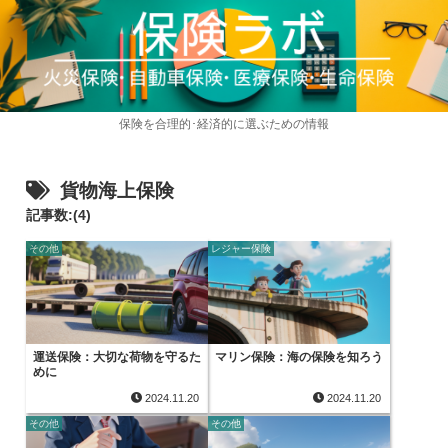
保険を合理的･経済的に選ぶための情報
貨物海上保険
記事数:(4)
その他
レジャー保険
運送保険：大切な荷物を守るた
マリン保険：海の保険を知ろう
めに
2024.11.20
2024.11.20
その他
その他