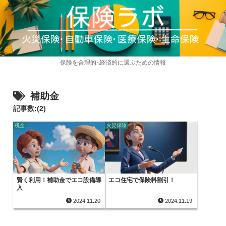
保険を合理的･経済的に選ぶための情報
補助金
記事数:(2)
税金
火災保険
賢く利用！補助金でエコ設備導
エコ住宅で保険料割引！
入
2024.11.20
2024.11.19