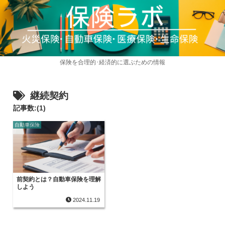
保険を合理的･経済的に選ぶための情報
継続契約
記事数:(1)
自動車保険
前契約とは？自動車保険を理解
しよう
2024.11.19