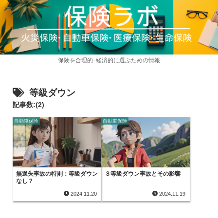
保険を合理的･経済的に選ぶための情報
等級ダウン
記事数:(2)
自動車保険
自動車保険
無過失事故の特則：等級ダウン
３等級ダウン事故とその影響
なし？
2024.11.20
2024.11.19