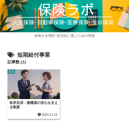
保険を合理的･経済的に選ぶための情報
短期給付事業
記事数:(1)
共済
私学共済：教職員の安心を支え
る制度
2024.11.19