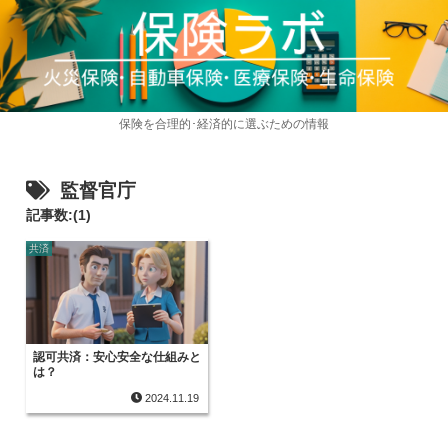
保険を合理的･経済的に選ぶための情報
監督官庁
記事数:(1)
共済
認可共済：安心安全な仕組みと
は？
2024.11.19