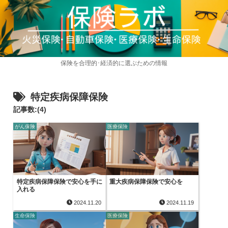
保険を合理的･経済的に選ぶための情報
特定疾病保障保険
記事数:(4)
がん保険
医療保険
特定疾病保障保険で安心を手に
重大疾病保障保険で安心を
入れる
2024.11.20
2024.11.19
生命保険
医療保険