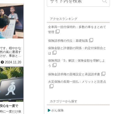
アクセスランキング
全車両一括付保特約：多数の車をまとめて
管理
保険請求権の代位：基礎知識
です。穏やかな
保険金額と評価額の関係：約定付保割合と
然の嵐に遭遇す
は
けが、事故とい
たちの人生とい
保険用語「S」解説：保険金額を理解しよ
2024.11.20
ものです。これ
う
活に大きな影響
活の基盤そのも
保険金請求権の質権設定と承認請求書
ています。例え
医療費や入院費
火災保険の長期一括払：メリットと注意点
いるだけでな
ることで収入が
せん。また、家
亡くなってしま
生活は大きな不
カテゴリーから探す
す。愛する家族
りうるリスクに
安心を一度で
にとって非常に
がん保険
時に一度だけ保
なリスクに備え