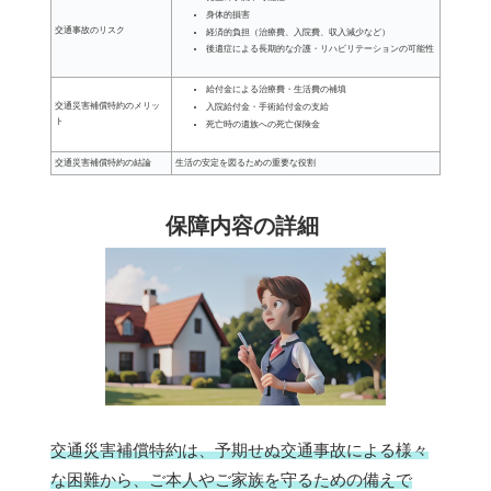
身体的損害
交通事故のリスク
経済的負担（治療費、入院費、収入減少など）
後遺症による長期的な介護・リハビリテーションの可能性
給付金による治療費・生活費の補填
交通災害補償特約のメリッ
入院給付金・手術給付金の支給
ト
死亡時の遺族への死亡保険金
交通災害補償特約の結論
生活の安定を図るための重要な役割
保障内容の詳細
交通災害補償特約は、予期せぬ交通事故による様々
な困難から、ご本人やご家族を守るための備えで