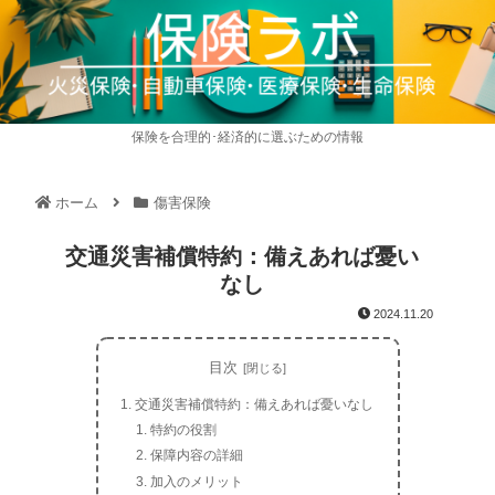
保険を合理的･経済的に選ぶための情報
ホーム
傷害保険
交通災害補償特約：備えあれば憂い
なし
2024.11.20
目次
交通災害補償特約：備えあれば憂いなし
特約の役割
保障内容の詳細
加入のメリット