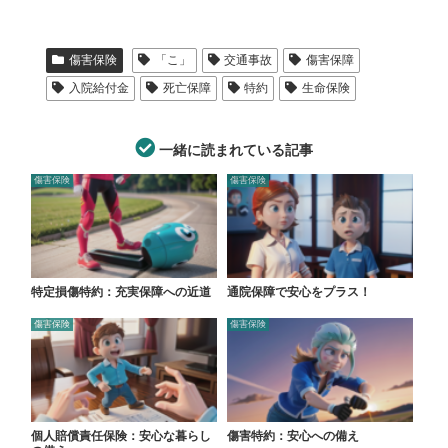
傷害保険
「こ」
交通事故
傷害保障
入院給付金
死亡保障
特約
生命保険
一緒に読まれている記事
傷害保険
傷害保険
特定損傷特約：充実保障への近道
通院保障で安心をプラス！
傷害保険
傷害保険
個人賠償責任保険：安心な暮らし
傷害特約：安心への備え