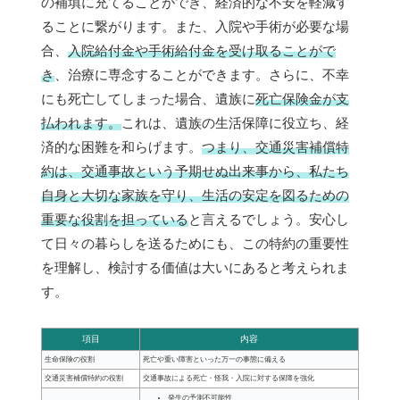
の補填に充てることができ、経済的な不安を軽減す
ることに繋がります。また、入院や手術が必要な場
合、
入院給付金や手術給付金を受け取ることがで
き
、治療に専念することができます。さらに、不幸
にも死亡してしまった場合、遺族に
死亡保険金が支
払われます。
これは、遺族の生活保障に役立ち、経
済的な困難を和らげます。
つまり、交通災害補償特
約は、交通事故という予期せぬ出来事から、私たち
自身と大切な家族を守り、生活の安定を図るための
重要な役割を担っている
と言えるでしょう。安心し
て日々の暮らしを送るためにも、この特約の重要性
を理解し、検討する価値は大いにあると考えられま
す。
項目
内容
生命保険の役割
死亡や重い障害といった万一の事態に備える
交通災害補償特約の役割
交通事故による死亡・怪我・入院に対する保障を強化
発生の予測不可能性