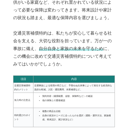
供がいる家庭など、それぞれ置かれている状況によ
って必要な保障は変わってきます。将来設計や家計
の状況も踏まえ、最適な保障内容を選びましょう。
交通災害補償特約は、私たちが安心して暮らせる社
会を支える、大切な役割を担っています。万が一の
事故に備え、
自分自身と家族の未来を守るため
に、
この機会に改めて交通災害補償特約について考えて
みてはいかがでしょうか。
項目
内容
交通災害補償特
交通事故による怪我や死亡など、予期せぬ出来事によって発生する経済的な
約のメリット
負担を軽減。入院・通院費用、休業補償など。
契約内容（補償範囲、金額、保険料など）の確認
加入時の注意点
他の保険との重複確認
複数の商品を比較
特約選びのポイ
自身の状況やニーズに合ったものを選択（通勤・通学方法、家族構
ント
成、将来設計、家計状況など）