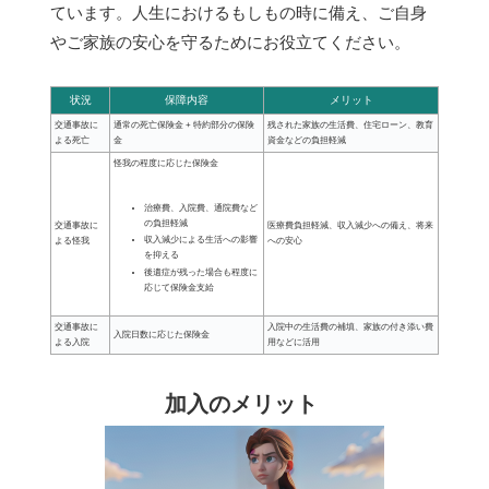
ています。人生におけるもしもの時に備え、ご自身
やご家族の安心を守るためにお役立てください。
状況
保障内容
メリット
交通事故に
通常の死亡保険金 + 特約部分の保険
残された家族の生活費、住宅ローン、教育
よる死亡
金
資金などの負担軽減
怪我の程度に応じた保険金
治療費、入院費、通院費など
の負担軽減
交通事故に
医療費負担軽減、収入減少への備え、将来
収入減少による生活への影響
よる怪我
への安心
を抑える
後遺症が残った場合も程度に
応じて保険金支給
交通事故に
入院中の生活費の補填、家族の付き添い費
入院日数に応じた保険金
よる入院
用などに活用
加入のメリット