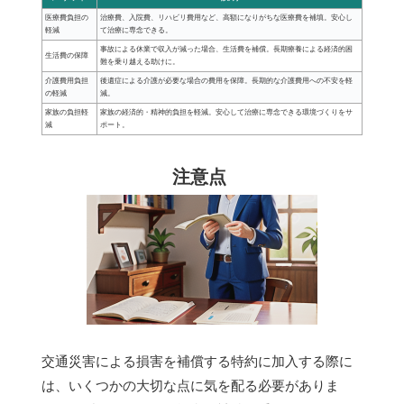
医療費負担の
治療費、入院費、リハビリ費用など、高額になりがちな医療費を補填。安心し
軽減
て治療に専念できる。
事故による休業で収入が減った場合、生活費を補償。長期療養による経済的困
生活費の保障
難を乗り越える助けに。
介護費用負担
後遺症による介護が必要な場合の費用を保障。長期的な介護費用への不安を軽
の軽減
減。
家族の負担軽
家族の経済的・精神的負担を軽減。安心して治療に専念できる環境づくりをサ
減
ポート。
注意点
交通災害による損害を補償する特約に加入する際に
は、いくつかの大切な点に気を配る必要がありま