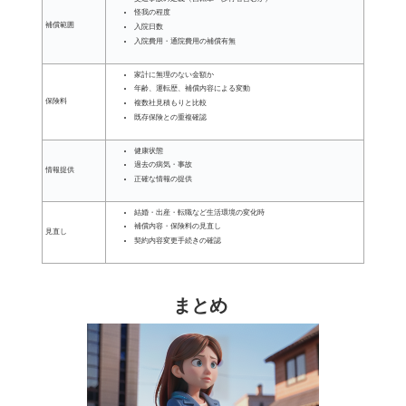
怪我の程度
補償範囲
入院日数
入院費用・通院費用の補償有無
家計に無理のない金額か
年齢、運転歴、補償内容による変動
保険料
複数社見積もりと比較
既存保険との重複確認
健康状態
過去の病気・事故
情報提供
正確な情報の提供
結婚・出産・転職など生活環境の変化時
補償内容・保険料の見直し
見直し
契約内容変更手続きの確認
まとめ