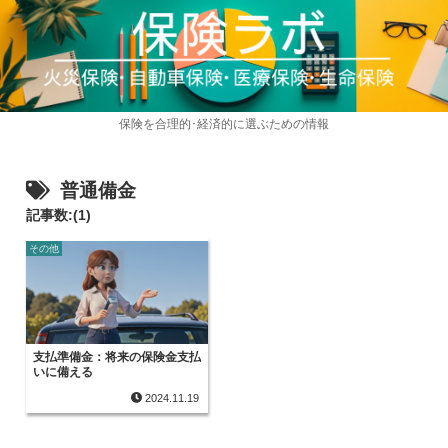
保険を合理的･経済的に選ぶための情報
普通備金
記事数:(1)
その他
支払準備金：将来の保険金支払
いに備える
2024.11.19